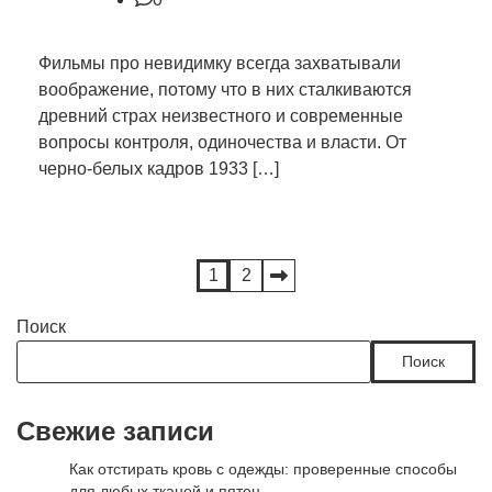
Фильмы про невидимку всегда захватывали
воображение, потому что в них сталкиваются
древний страх неизвестного и современные
вопросы контроля, одиночества и власти. От
черно-белых кадров 1933 […]
Пагинация
1
2
записей
Поиск
Поиск
Свежие записи
Как отстирать кровь с одежды: проверенные способы
для любых тканей и пятен