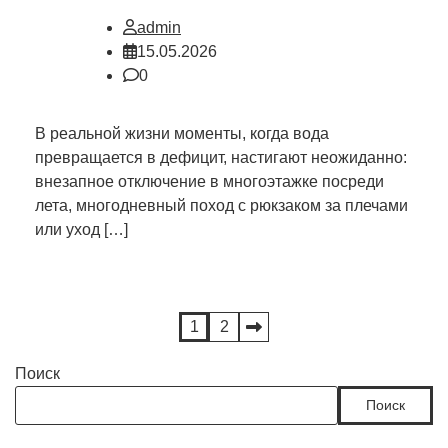
admin
15.05.2026
0
В реальной жизни моменты, когда вода
превращается в дефицит, настигают неожиданно:
внезапное отключение в многоэтажке посреди
лета, многодневный поход с рюкзаком за плечами
или уход […]
Пагинация
1
2
записей
Поиск
Поиск