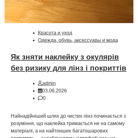
Красота и уход
Одежда, обувь, аксессуары и мода
Як зняти наклейку з окулярів
без ризику для лінз і покриттів
admin
03.06.2026
0
Найнадійніший шлях до чистих лінз починається з
розуміння, що наклейка тримається не на самому
матеріалі, а на найтонших багатошарових