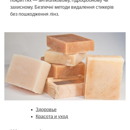
покриттях — антибліковому, гідрофобному чи
захисному. Безпечні методи видалення стикерів
без пошкодження лінз.
Здоровье
Красота и уход