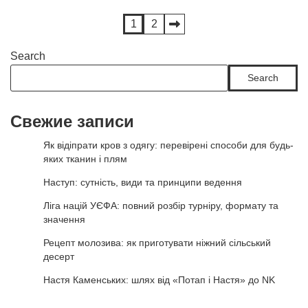
Posts
1
2
pagination
Search
Search
Свежие записи
Як відіпрати кров з одягу: перевірені способи для будь-
яких тканин і плям
Наступ: сутність, види та принципи ведення
Ліга націй УЄФА: повний розбір турніру, формату та
значення
Рецепт молозива: як приготувати ніжний сільський
десерт
Настя Каменських: шлях від «Потап і Настя» до NK