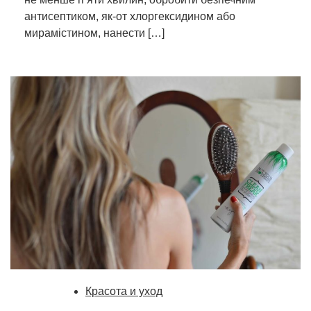
антисептиком, як-от хлоргексидином або
мирамістином, нанести […]
Красота и уход