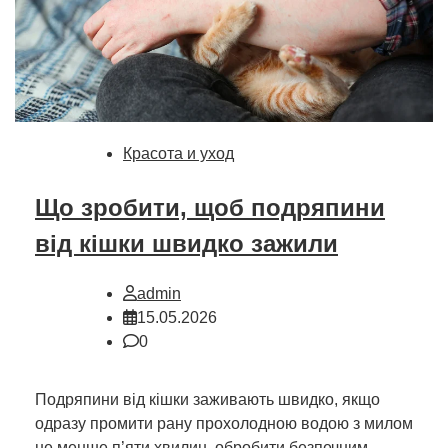
Красота и уход
Що зробити, щоб подряпини
від кішки швидко зажили
admin
15.05.2026
0
Подряпини від кішки заживають швидко, якщо
одразу промити рану прохолодною водою з милом
не менше п’яти хвилин, обробити безпечним