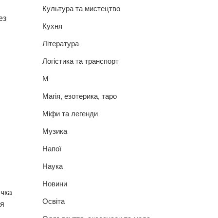
Культура та мистецтво
ез
Кухня
Література
Логістика та транспорт
М
Магія, езотерика, таро
Міфи та легенди
Музика
Напої
Наука
Новини
ичка
Освіта
ся