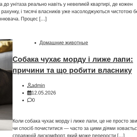
 до унітаза реально навіть у невеликій квартирі, де кожен
 рахунку, і тисячі власників уже насолоджуються чистотою б
внювача. Процес […]
Домашние животные
Собака чухає морду і лиже лапи:
причини та що робити власнику
admin
12.05.2026
0
Коли собака чухає морду і лиже лапи, це не просто зв
чи спосіб почиститися — часто за цими діями ховаєть
справжній дискомфорт, який може перерости […]