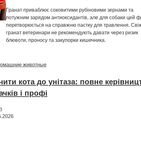
Гранат приваблює соковитими рубіновими зернами та
потужним зарядом антиоксидантів, але для собаки цей ф
перетворюється на справжню пастку для травлення. Сві
гранат ветеринари не рекомендують давати через ризик
блювоти, проносу та закупорки кишечника.
омашние животные
чити кота до унітаза: повне керівниц
ачків і профі
n
5.2026