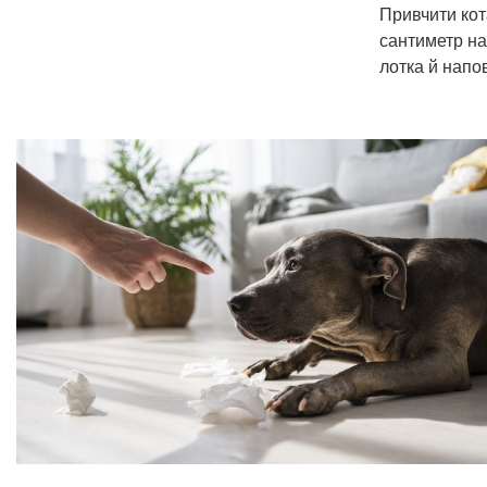
Привчити кота
сантиметр на
лотка й напо