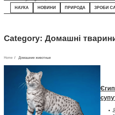
Skip
НАУКА
НОВИНИ
ПРИРОДА
ЗРОБИ С
to
content
Category:
Домашні тварин
Home
Домашние животные
Єгип
супу