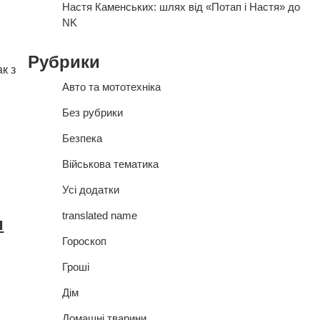
Настя Каменських: шлях від «Потап і Настя» до
NK
Рубрики
к з
Авто та мототехніка
Без рубрики
Безпека
Військова тематика
Усі додатки
translated name
и
Гороскоп
Гроші
Дім
Домашні тварини