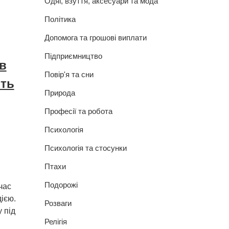
Одяг, взуття, аксесуари та мода
Політика
Допомога та грошові виплати
Підприємництво
в
Повір'я та сни
ить
Природа
Професії та робота
Психологія
Психологія та стосунки
Птахи
Подорожі
час
ією.
Розваги
 під
Релігія