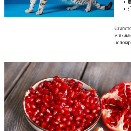
Єгипетс
м’якими
непокір