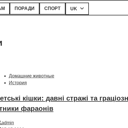
АМ
ПОРАДИ
СПОРТ
UK
и
Домашние животные
История
етські кішки: давні стражі та граціозн
тники фараонів
admin