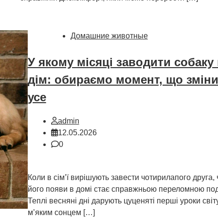
Домашние животные
У якому місяці заводити собаку 
дім: обираємо момент, що змін
усе
admin
12.05.2026
0
Коли в сім’ї вирішують завести чотирилапого друга, 
його появи в домі стає справжньою переломною под
Теплі весняні дні дарують цуценяті перші уроки світу
м’яким сонцем […]