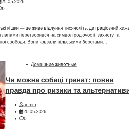
25.05.2026
0
ькі кішки — це живе відлуння тисячоліть, де граціозний хижа
 лапами перетворився на символ родючості, захисту та
ної свободи. Вони ковзали нільськими берегами…
Домашние животные
Чи можна собаці гранат: повна
правда про ризики та альтернатив
admin
20.05.2026
0