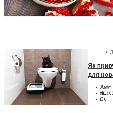
Д
Як прив
для нов
admi
13.0
0