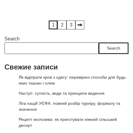
Posts
1
2
3
pagination
Search
Search
Свежие записи
Як відіпрати кров з одягу: перевірені способи для будь-
яких тканин і плям
Наступ: сутність, види та принципи ведення
Ліга націй УЄФА: повний розбір турніру, формату та
значення
Рецепт молозива: як приготувати ніжний сільський
десерт