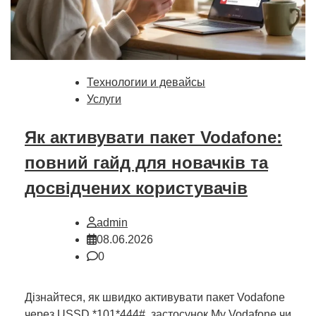
Технологии и девайсы
Услуги
Як активувати пакет Vodafone:
повний гайд для новачків та
досвідчених користувачів
admin
08.06.2026
0
Дізнайтеся, як швидко активувати пакет Vodafone
через USSD *101*444#, застосунок My Vodafone чи