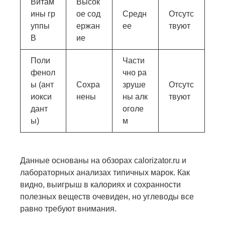
Витам
Высок
ины гр
ое сод
Средн
Отсутс
уппы
ержан
ее
твуют
B
ие
Поли
Части
фенол
чно ра
ы (ант
Сохра
зруше
Отсутс
иокси
нены
ны алк
твуют
дант
оголе
ы)
м
Данные основаны на обзорах calorizator.ru и
лабораторных анализах типичных марок. Как
видно, выигрыш в калориях и сохранности
полезных веществ очевиден, но углеводы все
равно требуют внимания.