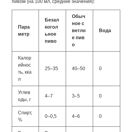
пивом (на 100 мл, средние значения):
Обыч
Безал
ное с
Пара
когол
ветло
Вода
метр
ьное
е пив
пиво
о
Калор
ийнос
25–35
40–50
0
ть, кка
л
Углев
4–7
3–5
0
оды, г
Спирт,
0–0,5
4–6
0
%