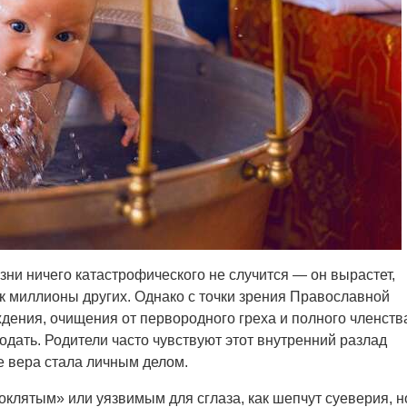
зни ничего катастрофического не случится — он вырастет,
как миллионы других. Однако с точки зрения Православной
ения, очищения от первородного греха и полного членств
одать. Родители часто чувствуют этот внутренний разлад
 вера стала личным делом.
клятым» или уязвимым для сглаза, как шепчут суеверия, н