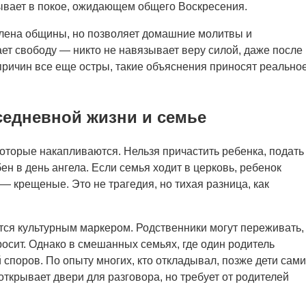
бывает в покое, ожидающем общего Воскресения.
члена общины, но позволяет домашние молитвы и
ет свободу — никто не навязывает веру силой, даже после
х причин все еще остры, такие объяснения приносят реально
седневной жизни и семье
которые накапливаются. Нельзя причастить ребенка, подать
ен в день ангела. Если семья ходит в церковь, ребенок
 — крещеные. Это не трагедия, но тихая разница, как
тся культурным маркером. Родственники могут переживать,
росит. Однако в смешанных семьях, где один родитель
й споров. По опыту многих, кто откладывал, позже дети сами
ткрывает двери для разговора, но требует от родителей