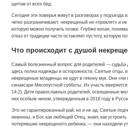
щитом от всех бед.
Сегодня эти поверья живут в разговорах у подъезда ил
четко разграничивают: некрещеный не «проклят» и не 
которую можно получить позже. Глубже копая, понима
отказ от традиции часто оставляет пустоту, которую п
Что происходит с душой некреще
Самый болезненный вопрос для родителей — судьба 
здесь полна надежды и осторожности. Святые отцы, в
некрещеные младенцы не идут в геенну мук. Они «ни н
синаксаре Мясопустной субботы. Их участь вверяется
14:2). Дети православных родителей, освященные мол
них особым чином, утвержденным в 2018 году в Русс
Это не гарантированный рай, но и не ад. Святые под
невинны, и Бог, как любящий Отец, знает, как устроить
потерявшие некрещеного ребенка, — они находили уте