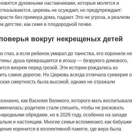
тановятся духовными наставниками, которые молятся и
тказываются, церковь не осуждает, но предупреждает:
зрасте без примера дома, падают. Это не угроза, а реализм
м детстве, как семя в плодородной почве.
поверья вокруг некрещеных детей
глаз, а если ребенок умирал до таинства, его хоронили не
тины: душа превращается в игошу — безрукого домового,
сится вихрем перед грозой. Эти истории рождались из
ить самое дорогое. Но Церковь всегда отличала суеверия о
тская смертность была высокой, однако не отражали
сознанно, как Василия Великого, которого мать воспитывал
изменилась: родители стали спешить, чтобы не рисковать
народными обрядами, но в 2026 году, особенно на западе
шлым и настоящим. Многие семьи вспоминают, как бабушки
щение коренится в коллективной памяти, где вера была