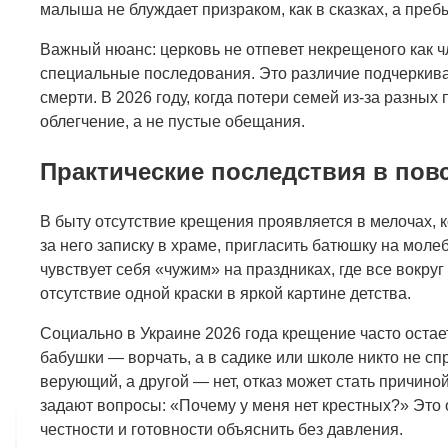
малыша не блуждает призраком, как в сказках, а пре
Важный нюанс: церковь не отпевет некрещеного как 
специальные последования. Это различие подчеркива
смерти. В 2026 году, когда потери семей из-за разны
облегчение, а не пустые обещания.
Практические последствия в пов
В быту отсутствие крещения проявляется в мелочах, 
за него записку в храме, пригласить батюшку на молеб
чувствует себя «чужим» на праздниках, где все вокруг
отсутствие одной краски в яркой картине детства.
Социально в Украине 2026 года крещение часто остае
бабушки — ворчать, а в садике или школе никто не сп
верующий, а другой — нет, отказ может стать причино
задают вопросы: «Почему у меня нет крестных?» Это о
честности и готовности объяснить без давления.