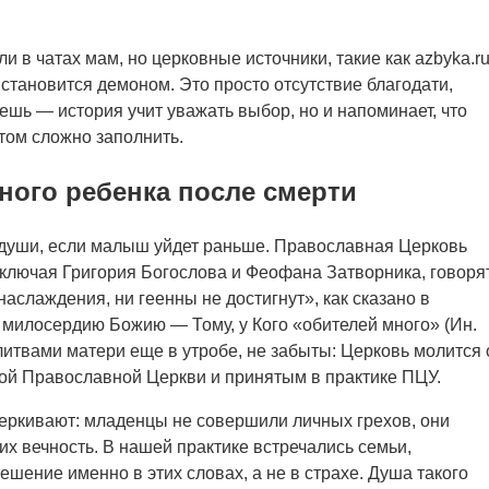
и в чатах мам, но церковные источники, такие как azbyka.ru
становится демоном. Это просто отсутствие благодати,
ешь — история учит уважать выбор, но и напоминает, что
отом сложно заполнить.
ного ребенка после смерти
души, если малыш уйдет раньше. Православная Церковь
ключая Григория Богослова и Феофана Затворника, говорят
аслаждения, ни геенны не достигнут», как сказано в
 милосердию Божию — Тому, у Кого «обителей много» (Ин.
итвами матери еще в утробе, не забыты: Церковь молится 
кой Православной Церкви и принятым в практике ПЦУ.
черкивают: младенцы не совершили личных грехов, они
 их вечность. В нашей практике встречались семьи,
шение именно в этих словах, а не в страхе. Душа такого