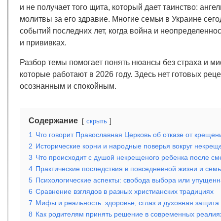
и не получает того щита, который дает таинство: анг
молитвы за его здравие. Многие семьи в Украине сег
событий последних лет, когда война и неопределеннос
и прививках.
Разбор темы помогает понять нюансы без страха и ми
которые работают в 2026 году. Здесь нет готовых рец
осознанным и спокойным.
Содержание
скрыть
1
Что говорит Православная Церковь об отказе от крещен
2
Исторические корни и народные поверья вокруг некрещ
3
Что происходит с душой некрещеного ребенка после см
4
Практические последствия в повседневной жизни и сем
5
Психологические аспекты: свобода выбора или упущен
6
Сравнение взглядов в разных христианских традициях
7
Мифы и реальность: здоровье, сглаз и духовная защита
8
Как родителям принять решение в современных реалия