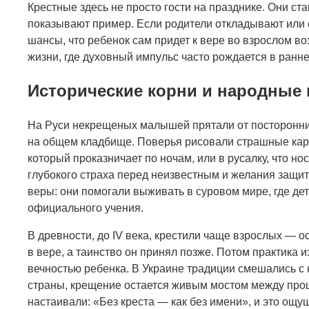
Крестные здесь не просто гости на празднике. Они с
показывают пример. Если родители откладывают или о
шансы, что ребенок сам придет к вере во взрослом во
жизни, где духовный импульс часто рождается в ранне
Исторические корни и народные 
На Руси некрещеных малышей прятали от посторонних 
на общем кладбище. Поверья рисовали страшные кар
который проказничает по ночам, или в русалку, что но
глубокого страха перед неизвестным и желания защит
веры: они помогали выживать в суровом мире, где де
официального учения.
В древности, до IV века, крестили чаще взрослых — о
в вере, а таинство он принял позже. Потом практика 
вечностью ребенка. В Украине традиции смешались с 
страны, крещение остается живым мостом между про
настаивали: «Без креста — как без имени», и это ощу