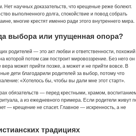
 Нет научных доказательств, что крещеные реже болеют.
вство выполненного долга, спокойствие и повод собрать
раине, многие крестят именно ради этого внутреннего мира.
да выбора или упущенная опора?
их родителей — это акт любви и ответственности, похожий
на которой потом сам построит мировоззрение. Без него он
е вера может прийти позже, а может и не прийти вовсе. В
ные дети благодарили родителей за выбор, потому что
аление: «Хотелось бы, чтобы вы дали мне этот старт».
рах обязательств — перед крестными, храмом, воспитанием
ритуала, а из ежедневного примера. Если родители живут п
ет — крещение не спасет. Главное — искренность, а не
истианских традициях