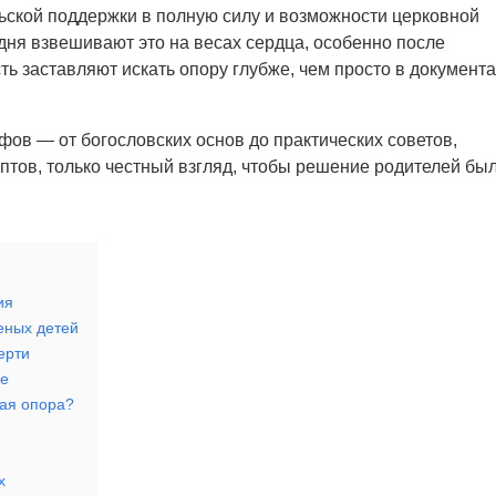
ельской поддержки в полную силу и возможности церковной
одня взвешивают это на весах сердца, особенно после
ть заставляют искать опору глубже, чем просто в документ
фов — от богословских основ до практических советов,
ептов, только честный взгляд, чтобы решение родителей бы
ия
еных детей
ерти
ье
ная опора?
х