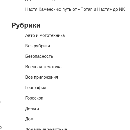
Настя Каменских: путь от «Потап и Настя» до NK
Рубрики
Авто и мототехника
Без рубрики
Безопасность
Военная тематика
Все приложения
География
Гороскоп
а
Деньги
Дом
о
Домашние животные