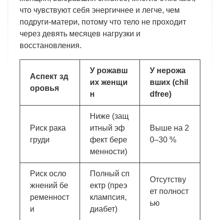
что чувствуют себя энергичнее и легче, чем
подруги-матери, потому что тело не проходит
через девять месяцев нагрузки и
восстановления.
У рожавш
У нерожа
Аспект зд
их женщи
вших (chil
оровья
н
dfree)
Ниже (защ
Риск рака
итный эф
Выше на 2
груди
фект бере
0–30 %
менности)
Риск осло
Полный сп
Отсутству
жнений бе
ектр (преэ
ет полност
ременност
клампсия,
ью
и
диабет)