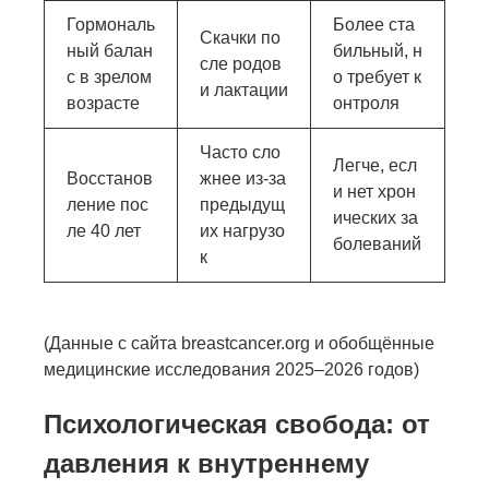
Гормональ
Более ста
Скачки по
ный балан
бильный, н
сле родов
с в зрелом
о требует к
и лактации
возрасте
онтроля
Часто сло
Легче, есл
Восстанов
жнее из-за
и нет хрон
ление пос
предыдущ
ических за
ле 40 лет
их нагрузо
болеваний
к
(Данные с сайта breastcancer.org и обобщённые
медицинские исследования 2025–2026 годов)
Психологическая свобода: от
давления к внутреннему