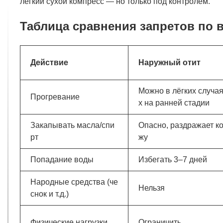
лёгкий сухой компресс — но только под контролем.
Таблица сравнения запретов по 
Действие
Наружный отит
Можно в лёгких случа
Прогревание
х на ранней стадии
Закапывать масла/спи
Опасно, раздражает к
рт
жу
Попадание воды
Избегать 3–7 дней
Народные средства (че
Нельзя
снок и т.д.)
Физические нагрузки
Ограничить