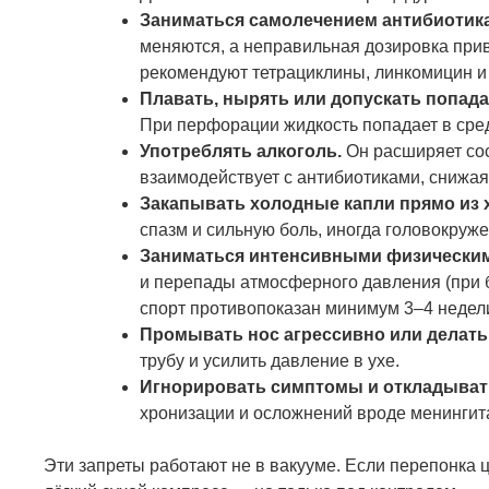
Заниматься самолечением антибиотика
меняются, а неправильная дозировка прив
рекомендуют тетрациклины, линкомицин и 
Плавать, нырять или допускать попада
При перфорации жидкость попадает в сред
Употреблять алкоголь.
Он расширяет сос
взаимодействует с антибиотиками, снижая
Закапывать холодные капли прямо из 
спазм и сильную боль, иногда головокруже
Заниматься интенсивными физическим
и перепады атмосферного давления (при б
спорт противопоказан минимум 3–4 недел
Промывать нос агрессивно или делать
трубу и усилить давление в ухе.
Игнорировать симптомы и откладывать
хронизации и осложнений вроде менингита
Эти запреты работают не в вакууме. Если перепонка ц