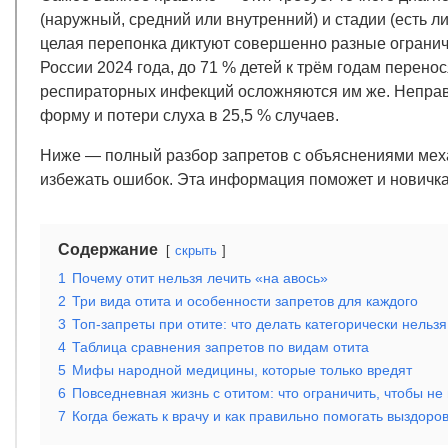
(наружный, средний или внутренний) и стадии (есть 
целая перепонка диктуют совершенно разные ограни
России 2024 года, до 71 % детей к трём годам перенос
респираторных инфекций осложняются им же. Неправ
форму и потери слуха в 25,5 % случаев.
Ниже — полный разбор запретов с объяснениями механ
избежать ошибок. Эта информация поможет и новичкам,
Содержание
скрыть
1
Почему отит нельзя лечить «на авось»
2
Три вида отита и особенности запретов для каждого
3
Топ-запреты при отите: что делать категорически нельзя
4
Таблица сравнения запретов по видам отита
5
Мифы народной медицины, которые только вредят
6
Повседневная жизнь с отитом: что ограничить, чтобы не
7
Когда бежать к врачу и как правильно помогать выздор