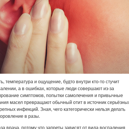
ь, температура и ощущение, будто внутри кто-то стучит
палении, а в ошибках, которые люди совершают из-за
рирование симптомов, попытки самолечения и привычные
ния масел превращают обычный отит в источник серьёзны
репных инфекций. Зная, чего категорически нельзя делать
доровление в разы.
за врача, потому что запреты зависят от вида воспаления