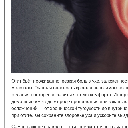
Отит бьёт неожиданно: резкая боль в ухе, заложенност
молотком. Главная опасность кроется не в самом вос
желания поскорее избавиться от дискомфорта. Игно
домашние «методы» вроде прогревания или закапыва
осложнений — от хронической тугоухости до внутриче
при отите, вы сохраните здоровье уха и ускорите выз
Самое важное правило — отит требует точного диагно