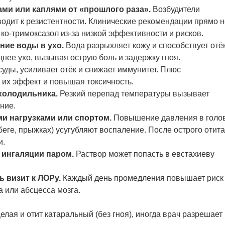
ми или каплями от «прошлого раза».
Возбудители
одит к резистентности. Клинические рекомендации прямо н
ко-тримоксазол из-за низкой эффективности и рисков.
ние воды в ухо.
Вода разрыхляет кожу и способствует отёк
нее ухо, вызывая острую боль и задержку гноя.
уды, усиливает отёк и снижает иммунитет. Плюс
 их эффект и повышая токсичность.
холодильника.
Резкий перепад температуры вызывает
ние.
и нагрузками или спортом.
Повышение давления в голо
еге, прыжках) усугубляют воспаление. После острого отита
и.
 ингаляции паром.
Раствор может попасть в евстахиеву
 визит к ЛОРу.
Каждый день промедления повышает риск
 или абсцесса мозга.
елая и отит катаральный (без гноя), иногда врач разрешает