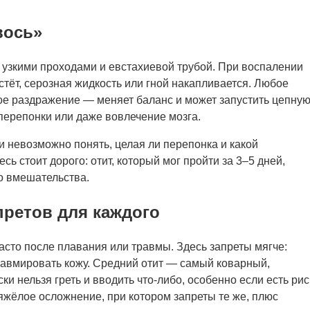
вось»
 узкими проходами и евстахиевой трубой. При воспалении
стёт, серозная жидкость или гной накапливается. Любое
ое раздражение — меняет баланс и может запустить цепну
перепонки или даже вовлечение мозга.
и невозможно понять, целая ли перепонка и какой
сь стоит дорого: отит, который мог пройти за 3–5 дней,
го вмешательства.
претов для каждого
сто после плавания или травмы. Здесь запреты мягче:
равмировать кожу. Средний отит — самый коварный,
и нельзя греть и вводить что-либо, особенно если есть рис
яжёлое осложнение, при котором запреты те же, плюс