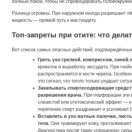
полный покой, чтобы не спровоцировать головокруже
Разница огромна. При наружном иногда разрешают лё
жидкость — прямой путь к мастоидиту.
Топ-запреты при отите: что дела
Вот список самых опасных действий, подтверждённых
Греть ухо грелкой, компрессом, синей
кровоток и выработку экссудата. При гной
распространяется в кости черепа. Особен
это сигнал, что тепло только ухудшит ситу
Закапывать спиртосодержащие средств
разрешения врача.
При перфорации эти 
слизистой или ототоксический эффект — 
перепонке спирт раздражает и усиливает б
Вставлять в ухо ватные палочки, лист
тела.
Они травмируют кожу, проталкивают 
Диагностика после таких «процедур» силь