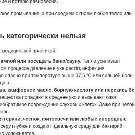
ние и потерю равновесия.
гкое промывание, а при среднем с гноем любое тепло или
ть категорически нельзя
 медицинской практикой:
 лампой или посещать баню/сауну.
Тепло усиливает
ном процессе давление в ухе растёт, инфекция
но опасно при температуре выше 37,5 °C или сильной боли
ацию.
а, камфорное масло, борную кислоту или перекись бе
вещества попадают в среднее ухо и вызывают ожог
необратимое повреждение слуховых клеток. Даже при целой
оль.
ья герани, чеснок, фитосвечи или любые инородные
серу глубже и создают идеальную среду для бактерий.
но усложняется.