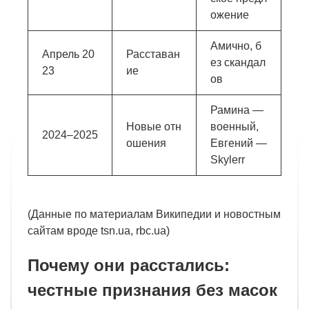
ожение
Амично, б
Апрель 20
Расставан
ез скандал
23
ие
ов
Рамина —
Новые отн
военный,
2024–2025
ошения
Евгений —
Skylerr
(Данные по материалам Википедии и новостным
сайтам вроде tsn.ua, rbc.ua)
Почему они расстались:
честные признания без масок