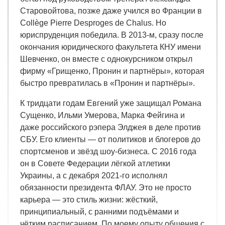
Старовойтова, позже даже учился во Франции в
Collège Pierre Desproges de Chalus. Но
юриспруденция победила. В 2013-м, сразу после
окончания юридического факультета КНУ имени
Шевченко, он вместе с однокурсником открыл
фирму «Грищенко, Пронин и партнёры», которая
быстро превратилась в «Пронин и партнёры».
К тридцати годам Евгений уже защищал Романа
Сущенко, Ильми Умерова, Марка Фейгина и
даже российского рэпера Элджея в деле против
СБУ. Его клиенты — от политиков и блогеров до
спортсменов и звёзд шоу-бизнеса. С 2016 года
он в Совете Федерации лёгкой атлетики
Украины, а с декабря 2021-го исполнял
обязанности президента ФЛАУ. Это не просто
карьера — это стиль жизни: жёсткий,
принципиальный, с ранними подъёмами и
чётким расписанием. По моему опыту общения с