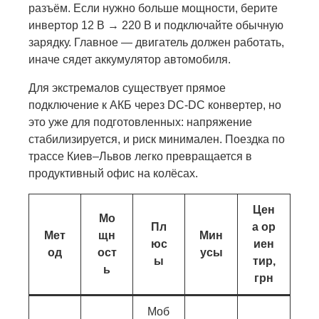
разъём. Если нужно больше мощности, берите
инвертор 12 В → 220 В и подключайте обычную
зарядку. Главное — двигатель должен работать,
иначе сядет аккумулятор автомобиля.
Для экстремалов существует прямое
подключение к АКБ через DC-DC конвертер, но
это уже для подготовленных: напряжение
стабилизируется, и риск минимален. Поездка по
трассе Киев–Львов легко превращается в
продуктивный офис на колёсах.
Цен
Мо
Пл
а ор
Мет
щн
Мин
юс
иен
од
ост
усы
ы
тир,
ь
грн
Моб