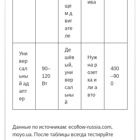
ива
ще
м д
виг
ате
ле
Де
Уни
шёв
Нуж
вер
ый,
на р
сал
90–
400
уни
озет
ьны
120
–90
вер
ка и
й ад
Вт
0
сал
ли а
апт
ьны
вто
ер
й
Данные по источникам: ecoflow-russia.com,
moyo.ua. После таблицы всегда тестируйте