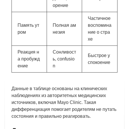
орение
Частичное
Память ут
Полная ам
воспомина
ром
незия
ние о стра
хе
Реакция н
Сонливост
Быстрое у
а пробужд
ь, confusio
спокоение
ение
n
Данные в таблице основаны на клинических
наблюдениях из авторитетных медицинских
источников, включая Mayo Clinic. Такая
дифференциация помогает родителям не путать
состояния и правильно реагировать.