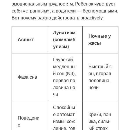
эмоциональным трудностям. Ребенок чувствует
себя «странным», а родители — беспомощными.
Вот почему важно действовать proactively.
Лунатизм
Ночные у
Аспект
(сомнамб
жасы
улизм)
Глубокий
медленны
Быстрый с
й сон (N3),
он, вторая
Фаза сна
первая по
половина
ловина но
ночи
чи
Спокойны
е автомат
Крики, пан
Поведени
измы: хож
ика, сильн
е
дение, гов
ый страх