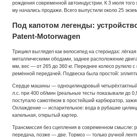
рождения современной автоиндустрии. К 3 июля того 
му начались продажи. Всего выпустили около 25 экзем
Под капотом легенды: устройств
Patent-Motorwagen
Трицикл выглядел как велосипед на стероидах: лёгка
металлическими ободами, заднее расположение двиг
мм, вес — от 265 до 360 кг. Переднее колесо рулило 
ремённой передачей. Подвеска была простой: эллипти
Сердце машины — одноцилиндровый четырёхтактный 
л.с. при 400 об/мин (реальные тесты показывали до 0,9
поступало самотёком в простейший карбюратор, зажиг
Охлаждение — испарительное: вода в рубашке цилинд
капельная, открытый картер.
Трансмиссия без сцепления в современном смысле: р
передача, позже — две. Тормоз — только ручной лент