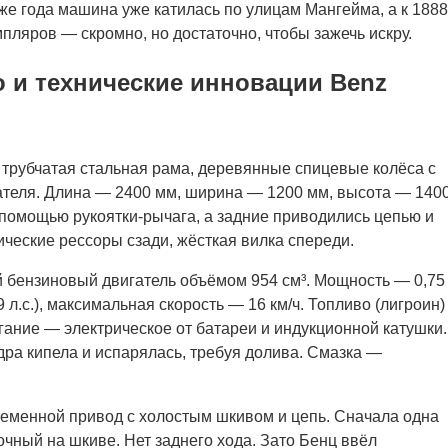
же года машина уже катилась по улицам Мангейма, а к 1888
пляров — скромно, но достаточно, чтобы зажечь искру.
о и технические инновации Benz
я трубчатая стальная рама, деревянные спицевые колёса с
ателя. Длина — 2400 мм, ширина — 1200 мм, высота — 140
с помощью рукоятки-рычага, а задние приводились цепью и
ческие рессоры сзади, жёсткая вилка спереди.
бензиновый двигатель объёмом 954 см³. Мощность — 0,75
 л.с.), максимальная скорость — 16 км/ч. Топливо (лигроин)
ание — электрическое от батареи и индукционной катушки.
ра кипела и испарялась, требуя долива. Смазка —
еменной привод с холостым шкивом и цепь. Сначала одна
очный на шкиве. Нет заднего хода. Зато Бенц ввёл