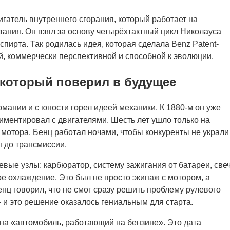
гатель внутреннего сгорания, который работает на
вания. Он взял за основу четырёхтактный цикл Николауса
спирта. Так родилась идея, которая сделала Benz Patent-
 коммерчески перспективной и способной к эволюции.
 который поверил в будущее
мании и с юности горел идеей механики. К 1880-м он уже
иментировал с двигателями. Шесть лет ушло только на
мотора. Бенц работал ночами, чтобы конкуренты не украли
 до трансмиссии.
евые узлы: карбюратор, систему зажигания от батареи, све
ое охлаждение. Это был не просто экипаж с мотором, а
енц говорил, что не смог сразу решить проблему рулевого
 и это решение оказалось гениальным для старта.
 на «автомобиль, работающий на бензине». Это дата