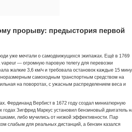
вому прорыву: предыстория первой
 люди уже мечтали о самодвижущихся экипажах. Ещё в 1769
 vapeur — огромную паровую телегу для перевозки
вала жалкие 3,6 км/ч и требовала остановок каждые 15 мину
полноразмерным самоходным транспортным средством на
бильная на поворотах, с ужасным распределением веса и
ах. Фердинанд Вербист в 1672 году создал миниатюрную
-х годах Зигфрид Маркус установил бензиновый двигатель н
рушками, либо мучились от низкой эффективности. Пар
ком слабым для реальных дистанций, а бензин казался