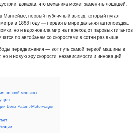
устрии, доказав, что механика может заменить лошадей.
 в Мангейме, первый публичный выезд, который пугал
ометра в 1888 году — первая в мире дальняя автопоездка.
мки, но и вдохновила мир на переход от паровых гигантов
чатся по автобанам со скоростями в сотни раз выше.
ободы передвижения — вот путь самой первой машины в
, но и новую эру скорости, независимости и инноваций,
.
рия первой машины
дущее
ции Benz Patent-Motorwagen
тает
олюции