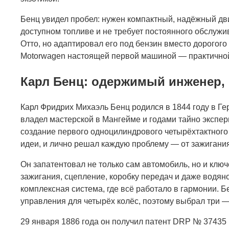
Бенц увидел пробел: нужен компактный, надёжный дви
доступном топливе и не требует постоянного обслужи
Отто, но адаптировал его под бензин вместо дорогого 
Motorwagen настоящей первой машиной — практичной,
Карл Бенц: одержимый инженер,
Карл Фридрих Михаэль Бенц родился в 1844 году в Гер
владел мастерской в Мангейме и годами тайно экспер
создание первого одноцилиндрового четырёхтактного 
идеи, и лично решал каждую проблему — от зажигания
Он запатентовал не только сам автомобиль, но и ключ
зажигания, сцепление, коробку передач и даже водян
комплексная система, где всё работало в гармонии. Б
управления для четырёх колёс, поэтому выбрал три —
29 января 1886 года он получил патент DRP № 37435