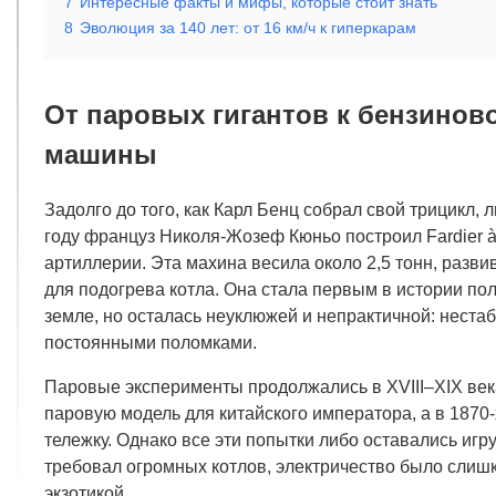
7
Интересные факты и мифы, которые стоит знать
8
Эволюция за 140 лет: от 16 км/ч к гиперкарам
От паровых гигантов к бензино
машины
Задолго до того, как Карл Бенц собрал свой трицикл,
году француз Николя-Жозеф Кюньо построил Fardier à
артиллерии. Эта махина весила около 2,5 тонн, разви
для подогрева котла. Она стала первым в истории 
земле, но осталась неуклюжей и непрактичной: неста
постоянными поломками.
Паровые эксперименты продолжались в XVIII–XIX век
паровую модель для китайского императора, а в 1870
тележку. Однако все эти попытки либо оставались иг
требовал огромных котлов, электричество было слиш
экзотикой.