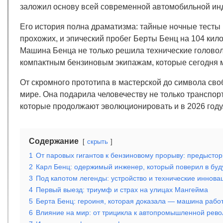
заложил основу всей современной автомобильной инд
Его история полна драматизма: тайные ночные тесты
прохожих, и эпический пробег Берты Бенц на 104 кил
Машина Бенца не только решила технические головоло
компактным бензиновым экипажам, которые сегодня м
От скромного прототипа в мастерской до символа св
мире. Она подарила человечеству не только транспорт
которые продолжают эволюционировать и в 2026 году
Содержание
скрыть
1
От паровых гигантов к бензиновому прорыву: предысто
2
Карл Бенц: одержимый инженер, который поверил в бу
3
Под капотом легенды: устройство и технические иннова
4
Первый выезд: триумф и страх на улицах Мангейма
5
Берта Бенц: героиня, которая доказала — машина рабо
6
Влияние на мир: от трицикла к автопромышленной рев