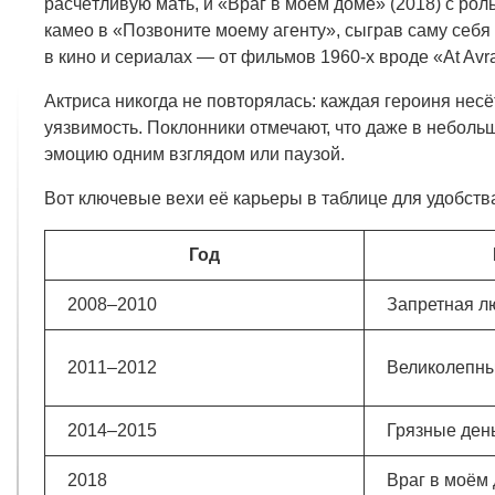
расчётливую мать, и «Враг в моём доме» (2018) с рол
камео в «Позвоните моему агенту», сыграв саму себя
в кино и сериалах — от фильмов 1960-х вроде «At Avra
Актриса никогда не повторялась: каждая героиня несё
уязвимость. Поклонники отмечают, что даже в неболь
эмоцию одним взглядом или паузой.
Вот ключевые вехи её карьеры в таблице для удобств
Год
2008–2010
Запретная л
2011–2012
Великолепны
2014–2015
Грязные ден
2018
Враг в моём