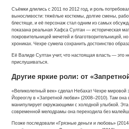
Съёмки длились с 2011 по 2012 год, и роль потребова
выносливости: тяжёлые костюмы, долгие смены, рабо
блестяще, и её персонаж стал одним из самых обсужда
показана реальная Хафса Султан — историческая ма
покровительницей мечетей и благотворительницей, но
хрониках. Чехре сумела сохранить достоинство образ
Её Валиде Султан учит, что настоящая власть — это не
прислушиваться.
Другие яркие роли: от «Запретн
«Великолепный век» сделал Небахат Чехре мировой з
Йореоглу в «Запретной любви» (2008–2010). Там она 
манипулирует окружающими с холодной улыбкой. Эта 
современной мелодрамы она переходила без малейше
Позже последовали «Грязные деньги и любовь» (2014–