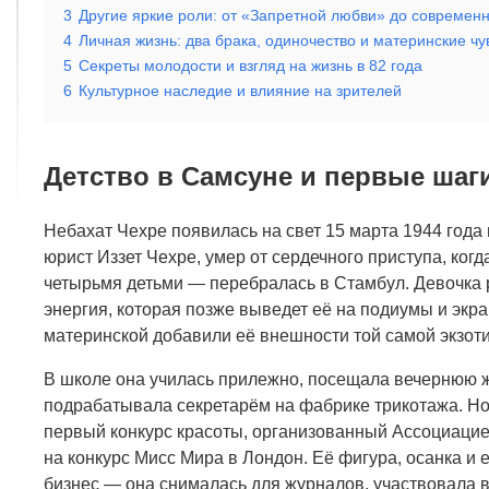
3
Другие яркие роли: от «Запретной любви» до современ
4
Личная жизнь: два брака, одиночество и материнские чу
5
Секреты молодости и взгляд на жизнь в 82 года
6
Культурное наследие и влияние на зрителей
Детство в Самсуне и первые шаги
Небахат Чехре появилась на свет 15 марта 1944 года 
юрист Иззет Чехре, умер от сердечного приступа, когд
четырьмя детьми — перебралась в Стамбул. Девочка р
энергия, которая позже выведет её на подиумы и экра
материнской добавили её внешности той самой экзоти
В школе она училась прилежно, посещала вечернюю 
подрабатывала секретарём на фабрике трикотажа. Но 
первый конкурс красоты, организованный Ассоциацией
на конкурс Мисс Мира в Лондон. Её фигура, осанка и
бизнес — она снималась для журналов, участвовала в 