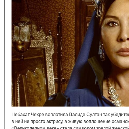
Небахат Чехре воплотила Валиде Султан так убедител
в ней не просто актрису, а живую воплощение османс
«Великолепном веке» стала символом зрелой женской 