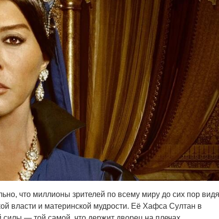
ьно, что миллионы зрителей по всему миру до сих пор видя
кой власти и материнской мудрости. Её Хафса Султан в
силы — той самой, что держит дворец на плечах,