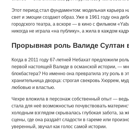
Этот период стал фундаментом: модельная карьера нау
свет и эмоции создают образ. Уже в 1961 году она де
городского театра, а вскоре — в кино с фильмом «Ya
никогда не играла «на публику», а жила в каждом кадр
Прорывная роль Валиде Султан 
Когда в 2011 году 67-летней Небахат предложили р
первой настоящей Валиде в османской истории, — мно
блокбастера? Но именно она превратила эту роль в э
хранительница дворца: строгая свекровь Хюррем, му
любовью и властью.
Чехре вложила в персонаж собственный опыт — ведь у 
стала для неё возможностью почувствовать материнст
холодным взглядом скрывалась глубокая забота, за 
сцены, где она раздаёт сладости в гареме или произн
уверенный, звучал как голос самой истории.