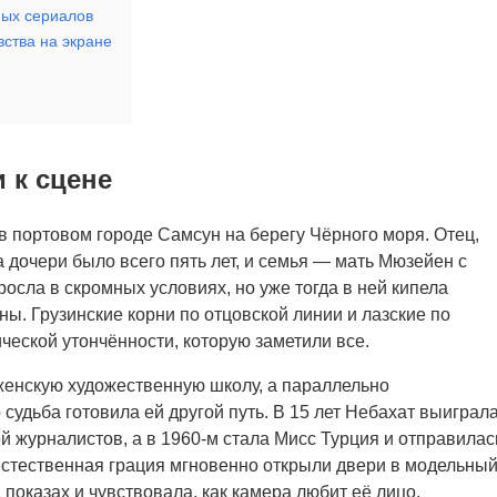
ных сериалов
вства на экране
 к сцене
в портовом городе Самсун на берегу Чёрного моря. Отец,
а дочери было всего пять лет, и семья — мать Мюзейен с
осла в скромных условиях, но уже тогда в ней кипела
ны. Грузинские корни по отцовской линии и лазские по
ческой утончённости, которую заметили все.
женскую художественную школу, а параллельно
судьба готовила ей другой путь. В 15 лет Небахат выиграл
 журналистов, а в 1960-м стала Мисс Турция и отправилас
 естественная грация мгновенно открыли двери в модельны
показах и чувствовала, как камера любит её лицо.