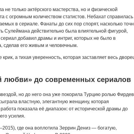
ла не только актёрского мастерства, но и физической
та с огромным количеством статистов. Небахат справилась
емых в сериале. Фанаты до сих пор спорят, насколько точн
ть Сулеймана действительно была влиятельной фигурой,
 сериал добавил драмы и интриг, которых не было в
а, сделав его живым и человечным.
 крик, а тихая уверенность, которая заставляет весь дворе
ой любви» до современных сериалов
вездой, но до него она уже покорила Турцию ролью Фирдев
сыграла властную, элегантную женщину, которая
работа показала её диапазон: от исторической драмы до
го усилия.
2015), где она воплотила Зеррин Дениз — богатую,