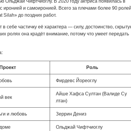
ью Ольджай Чифтчиоглу. В 2020 году актриса появилась в
 с иронией и самоиронией. Всего за плечами более 90 роле
t Silah» до поздних работ.
т в себе частичку её характера — силу, достоинство, скрыт
ших ролях она крадёт внимание, потому что умеет передать
а:
Проект
Роль
юбовь
Фирдевс Йореоглу
Айше Хафса Султан (Валиде Су
й век
лтан)
ьги и любовь
Зеррин Дениз
 доме
Ольджай Чифтчиоглу