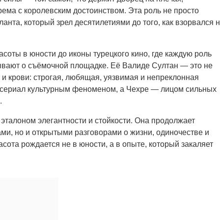
рема с королевским достоинством. Эта роль не просто
ланта, который зрел десятилетиями до того, как взорвался 
соты в юности до иконы турецкого кино, где каждую роль
бывают о съёмочной площадке. Её Валиде Султан — это не
 и крови: строгая, любящая, уязвимая и непреклонная
 сериал культурным феноменом, а Чехре — лицом сильных
.
я эталоном элегантности и стойкости. Она продолжает
ми, но и открытыми разговорами о жизни, одиночестве и
асота рождается не в юности, а в опыте, который закаляет