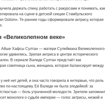
чила держать спину, работать с ракурсами и понимать, как
бютировала на сцене в детской секции Стамбульского
ban Gülüm». Те ранние годы сформировали актрису, которая
е.
в «Великолепном веке»
оль Айше Хафсы Султан — матери Сулеймана Великолепного
гие удивились. Зрелая актриса в центре исторического
талон. В сериале Валиде Султан предстаёт как
драя советница сына, женщина, которая балансирует между
неё нет детей, и она часто говорила в интервью, что роль
во по-настоящему. Её Валиде не была злодейкой: за
жёсткостью — боль утраченной молодости. Зрители запомни
осит монологи о судьбе империи — голос актрисы, низкий и