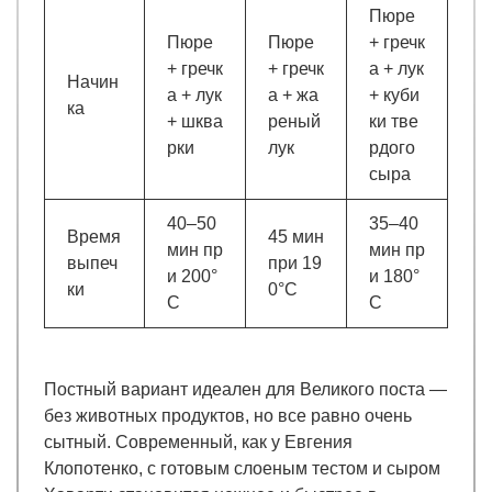
Пюре
Пюре
Пюре
+ гречк
+ гречк
+ гречк
а + лук
Начин
а + лук
а + жа
+ куби
ка
+ шква
реный
ки тве
рки
лук
рдого
сыра
40–50
35–40
Время
45 мин
мин пр
мин пр
выпеч
при 19
и 200°
и 180°
ки
0°C
C
C
Постный вариант идеален для Великого поста —
без животных продуктов, но все равно очень
сытный. Современный, как у Евгения
Клопотенко, с готовым слоеным тестом и сыром