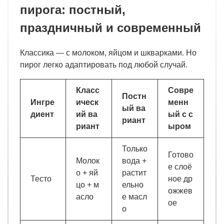
пирога: постный,
праздничный и современный
Классика — с молоком, яйцом и шкварками. Но
пирог легко адаптировать под любой случай.
Класс
Совре
Постн
Ингре
ическ
менн
ый ва
диент
ий ва
ый с с
риант
риант
ыром
Только
Готово
Молок
вода +
е слоё
о + яй
растит
Тесто
ное др
цо + м
ельно
ожжев
асло
е масл
ое
о