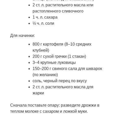
2 ст. л. растительного масла или
растопленного сливочного
1 ч. л. сахара
½ ч. л. соли
Для начинки:
800 г картофеля (8–10 средних
клубней)
200 г сухой гречки (1 стакан)
3–4 крупные луковицы
150–200 г свиного сала для шкварок
(по желанию)
соль, черный перец по вкусу
2 ст. л. растительного масла для
жарки
Сначала поставьте опару: разведите дрожжи в
теплом молоке с сахаром и ложкой муки.