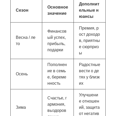
Дополнит
Основное
Сезон
ельные н
значение
юансы
Премия, р
Финансов
ост доходо
Весна / ле
ый успех,
в, приятны
то
прибыль,
е сюрприз
подарки
ы
Пополнен
Радостные
ие в семь
вести о де
Осень
е, береме
тях у близк
нность
их
Улучшени
Счастье, г
е отношен
армония,
Зима
ий, защита
выздоров
от негатив