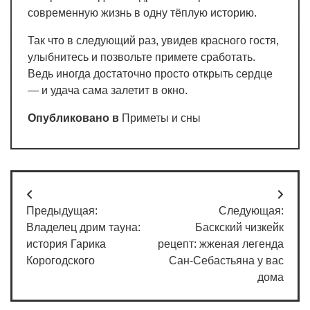
современную жизнь в одну тёплую историю.
Так что в следующий раз, увидев красного гостя,
улыбнитесь и позвольте примете сработать.
Ведь иногда достаточно просто открыть сердце
— и удача сама залетит в окно.
Опубликовано в
Приметы и сны
Навигация
Предыдущая:
Следующая:
по
Владелец дрим тауна:
Баскский чизкейк
записям
история Гарика
рецепт: жженая легенда
Корогодского
Сан-Себастьяна у вас
дома