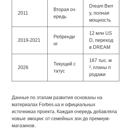
Dream Berr
Вторая оч
2011
y, полная
ередь
мощность
12 млн US
Ребренди
2019-2021
D, переход
нг
в DREAM
167 тыс. м
Текущий с
2026
², планы п
татус
родажи
Данные по этапам развития основаны на
материалах Forbes.ua и официальных
источниках проекта. Каждая очередь добавляла
новые эмоции: от семейных зон до премиум-
магазинов.