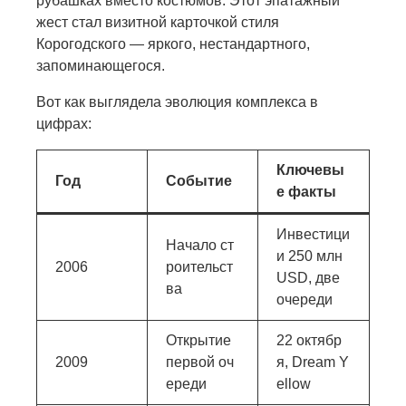
рубашках вместо костюмов. Этот эпатажный
жест стал визитной карточкой стиля
Корогодского — яркого, нестандартного,
запоминающегося.
Вот как выглядела эволюция комплекса в
цифрах:
Ключевы
Год
Событие
е факты
Инвестици
Начало ст
и 250 млн
2006
роительст
USD, две
ва
очереди
Открытие
22 октябр
2009
первой оч
я, Dream Y
ереди
ellow