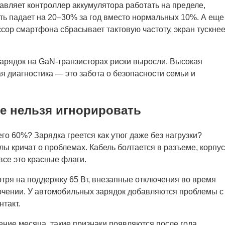
авляет контроллер аккумулятора работать на пределе,
сть падает на 20–30% за год вместо нормальных 10%. А еще
сор смартфона сбрасывает тактовую частоту, экран тускнее
зарядок на GaN-транзисторах риски выросли. Высокая
я диагностика — это забота о безопасности семьи и
е нельзя игнорировать
го 60%? Зарядка греется как утюг даже без нагрузки?
лы кричат о проблемах. Кабель болтается в разъеме, корпус
все это красные флаги.
ря на поддержку 65 Вт, внезапные отключения во время
лючении. У автомобильных зарядок добавляются проблемы с
такт.
ение месяца, такие признаки появляются после года