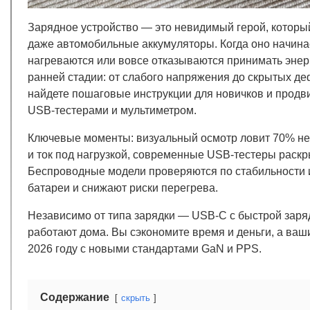
Зарядное устройство — это невидимый герой, которы
даже автомобильные аккумуляторы. Когда оно начинае
нагреваются или вовсе отказываются принимать энер
ранней стадии: от слабого напряжения до скрытых деф
найдете пошаговые инструкции для новичков и продви
USB-тестерами и мультиметром.
Ключевые моменты: визуальный осмотр ловит 70% неи
и ток под нагрузкой, современные USB-тестеры раскр
Беспроводные модели проверяются по стабильности и
батареи и снижают риски перегрева.
Независимо от типа зарядки — USB-C с быстрой заря
работают дома. Вы сэкономите время и деньги, а ваш
2026 году с новыми стандартами GaN и PPS.
Содержание
скрыть