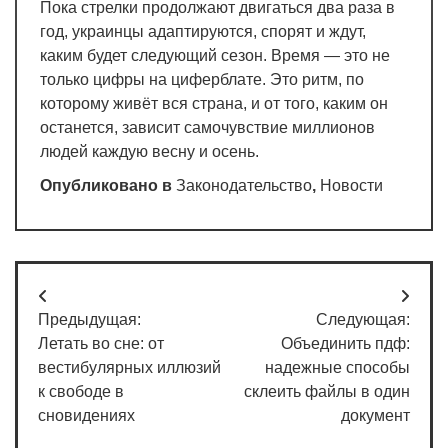
Пока стрелки продолжают двигаться два раза в
год, украинцы адаптируются, спорят и ждут,
каким будет следующий сезон. Время — это не
только цифры на циферблате. Это ритм, по
которому живёт вся страна, и от того, каким он
останется, зависит самочувствие миллионов
людей каждую весну и осень.
Опубликовано в
Законодательство
,
Новости
Навигация
Предыдущая:
Следующая:
по
Летать во сне: от
Объединить пдф:
записям
вестибулярных иллюзий
надежные способы
к свободе в
склеить файлы в один
сновидениях
документ