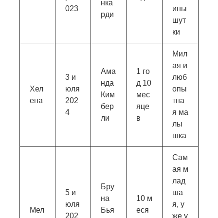
нка
023
ины
рди
шут
ки
Мил
ая и
Ама
1 го
3 и
люб
нда
д 10
Хел
юля
опы
Ким
мес
ена
202
тна
бер
яце
4
я ма
ли
в
лы
шка
Сам
ая м
лад
Бру
5 и
ша
на
10 м
юля
я, у
Мел
Бья
еся
202
же у