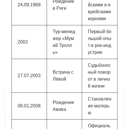
Рождение
24.09.1969
йскими и е
в Риге
врейскими
корнями
Тур-менед
Первый бо
жер «Мум
льшой опы
2002
ий Тролл
т в рок-инд
ь»
устрии
Судьбонос
Встреча с
ный повор
27.07.2003
Лёвой
от в лично
й жизни
Становлен
Рождение
08.01.2008
ие матерь
Авива
ю
Официаль