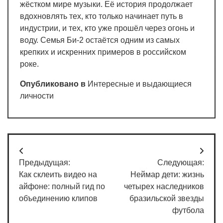
жёстком мире музыки. Её история продолжает
вдохновлять тех, кто только начинает путь в
индустрии, и тех, кто уже прошёл через огонь и
воду. Семья Би-2 остаётся одним из самых
крепких и искренних примеров в российском
роке.
Опубликовано в
Интересные и выдающиеся
личности
Навигация
Предыдущая:
Следующая:
по
Как склеить видео на
Неймар дети: жизнь
записям
айфоне: полный гид по
четырех наследников
объединению клипов
бразильской звезды
футбола