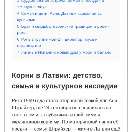
3
Судьбоносная встреча: роман в поезде на
«Новую волну»
4
Семья и дети: Авив, Давид и гармония за
кулисами
5
Брак и свадьба: еврейские традиции и рок-н-
ролл
6
Роль в группе «Би-2»: директор, муза и
организатор
7
Жизнь в Испании: новый дом у моря и баланс
Корни в Латвии: детство,
семья и культурное наследие
Рига 1969 года стала отправной точкой для Аси
Штрайхер, где 24 сентября она появилась на
свет в семье с глубокими латвийскими и
украинскими корнями. По материнской линии её
предки — семья Штрайхер — жили в Латвии ещё