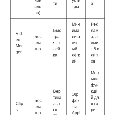
ион
убти
ти
а
аль
тры
но)
Мин
Рек
Быс
има
лам
Vid
Бес
тра
лист
а, л
eo
пла
я ск
ичн
ими
Mer
тно
лей
ый,
т 5 к
ger
ка
лёгк
лип
ий
ов
Мен
ьше
фун
Вер
кци
Эф
тика
й дл
Бес
фек
Clip
льн
я го
пла
ты
s
ые
риз
тно
Appl