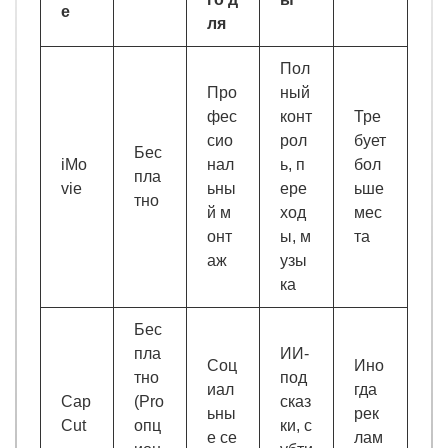
е
ля
Пол
Про
ный
фес
конт
Тре
сио
рол
бует
Бес
iMo
нал
ь, п
бол
пла
vie
ьны
ере
ьше
тно
й м
ход
мес
онт
ы, м
та
аж
узы
ка
Бес
пла
ИИ-
Соц
Ино
тно
под
иал
гда
Cap
(Pro
сказ
ьны
рек
Cut
опц
ки, с
е се
лам