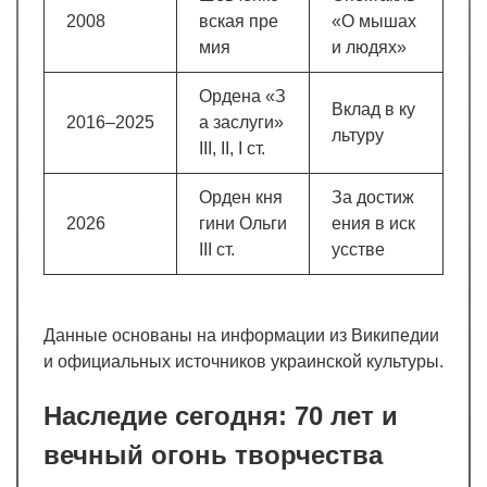
2008
вская пре
«О мышах
мия
и людях»
Ордена «З
Вклад в ку
2016–2025
а заслуги»
льтуру
III, II, I ст.
Орден кня
За достиж
2026
гини Ольги
ения в иск
III ст.
усстве
Данные основаны на информации из Википедии
и официальных источников украинской культуры.
Наследие сегодня: 70 лет и
вечный огонь творчества