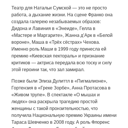
Театр для Натальи Сумской — это не просто
работа, а дыхание жизни. На сцене Франко она
создала галерею незабываемых образов:
Дидона и Лавиния в «Энеиде», Гелла в
«Мастере и Маргарите», Жанна д’Арк в «Белой
вороне», Маша в «Трёх сёстрах» Чехова.
Именно роль Маши в 1999 году принесла ей
премию «Киевская пектораль» и признание
критиков — актриса передала всю тоску и силу
этой героини так, что зал замирал.
Позже были Элиза Дулиттл в «Пигмалионе»,
Гортензия в «Греке Зорбе», Анна Протасова в
«Живом трупе». В спектакле «О мышах и
людях» она раскрыла трагедию простой
женщины с такой пронзительностью, что
получила Национальную премию Украины имени
Тараса Шевченко в 2008 году. А роль Флоренс