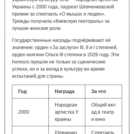
Украины с 2000 года, лауреат Шевченковской
премии за спектакль «О мышах и людях».
Трижды получала «Киевскую пектораль» за
лучшие женские роли.
Государственные награды подчёркивают её
значение: орден «За заслуги» III, II и I степеней,
орден княгини Ольги III степени в 2026 году. Эти
honours пришли не только за сценические
успехи, но и за вклад в культуру во время
испытаний для страны.
Год
Награда
За что
Народная
Общий вкл
2000
артистка У
ад в театр
краины
и кино
Шевченко
Спектакль