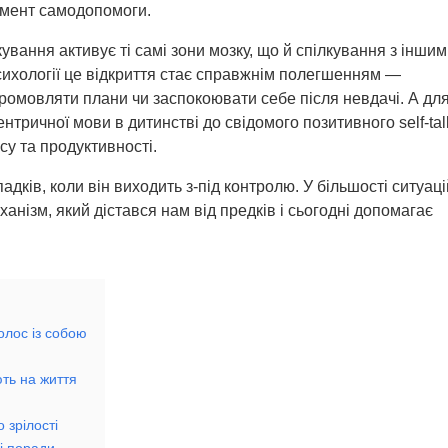
умент самодопомоги.
вання активує ті самі зони мозку, що й спілкування з іншим
сихології це відкриття стає справжнім полегшенням —
промовляти плани чи заспокоювати себе після невдачі. А дл
нтричної мови в дитинстві до свідомого позитивного self-tal
су та продуктивності.
адків, коли він виходить з-під контролю. У більшості ситуаці
анізм, який дістався нам від предків і сьогодні допомагає
олос із собою
ють на життя
 зрілості
і поради