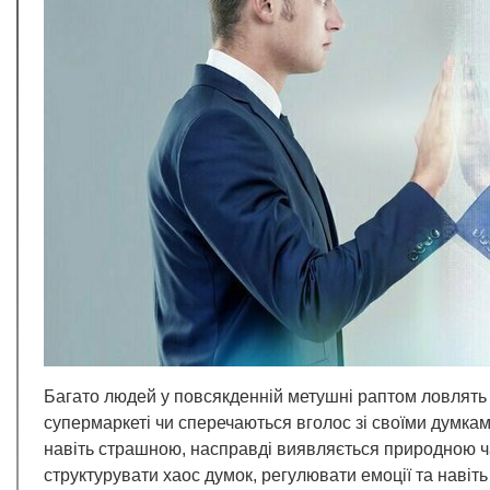
Багато людей у повсякденній метушні раптом ловлять с
супермаркеті чи сперечаються вголос зі своїми думкам
навіть страшною, насправді виявляється природною ч
структурувати хаос думок, регулювати емоції та навіт