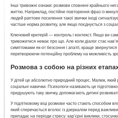
Інші тривожні ознаки: розмови сповнені крайнього не
життю. Наприклад, постійне повторення фраз із минуло
людей раптове посилення такої звички іноді сигналізує 
частіше норма розвитку, але якщо поєднується з соці
Ключовий критерій — контроль і контекст. Якщо ви самі
тривожитися немає про що. Але коли діалог стає нав’
симптомами як-от безсоння і апатії, краще звернутися
перетворюючи потенційну проблему на можливість зр
Розмова з собою на різних етапах
У дітей це абсолютно природний процес. Малюк, який р
соціальні навички. Психологи називають це підготовкою
придушують таку звичку, допомагають дитині розвивати
У підлітковому віці розмови часто стають способом в
який сперечається вголос із дзеркалом перед важливи
припадає на періоди стресу: кар’єрні виклики, стосунки