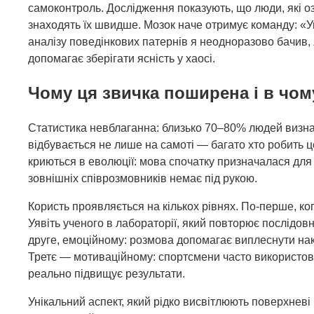
самоконтроль. Дослідження показують, що люди, які оз
знаходять їх швидше. Мозок наче отримує команду: «У
аналізу поведінкових патернів я неодноразово бачив,
допомагає зберігати ясність у хаосі.
Чому ця звичка поширена і в чому
Статистика невблаганна: близько 70–80% людей визна
відбувається не лише на самоті — багато хто робить це
криються в еволюції: мова спочатку призначалася для 
зовнішніх співрозмовників немає під рукою.
Користь проявляється на кількох рівнях. По-перше, ко
Уявіть ученого в лабораторії, який повторює послідов
друге, емоційному: розмова допомагає виплеснути нак
Третє — мотиваційному: спортсмени часто використову
реально підвищує результати.
Унікальний аспект, який рідко висвітлюють поверхневі