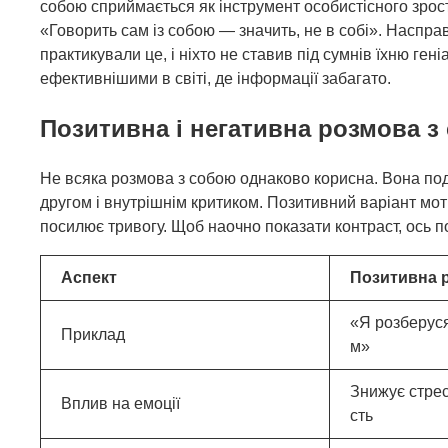
собою сприймається як інструмент особистісного зрост
«Говорить сам із собою — значить, не в собі». Наспра
практикували це, і ніхто не ставив під сумнів їхню гені
ефективнішими в світі, де інформації забагато.
Позитивна і негативна розмова з
Не всяка розмова з собою однаково корисна. Вона поді
другом і внутрішнім критиком. Позитивний варіант моти
посилює тривогу. Щоб наочно показати контраст, ось п
Аспект
Позитивна 
«Я розберуся
Приклад
м»
Знижує стрес
Вплив на емоції
сть