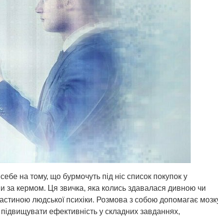
ебе на тому, що бурмочуть під ніс список покупок у
и за кермом. Ця звичка, яка колись здавалася дивною чи
астиною людської психіки. Розмова з собою допомагає мозк
ь підвищувати ефективність у складних завданнях,