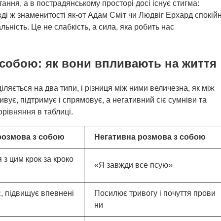
ання, а в пострадянському просторі досі існує стигма:
вді ж знаменитості як-от Адам Сміт чи Людвіг Ерхард спокій
альність. Це не слабкість, а сила, яка робить нас
 собою: як вони впливають на життя
ляється на два типи, і різниця між ними величезна, як між
вує, підтримує і спрямовує, а негативний сіє сумніви та
орівняння в таблиці.
розмова з собою
Негативна розмова з собою
 з цим крок за кроко
«Я завжди все псую»
, підвищує впевнені
Посилює тривогу і почуття прови
ни