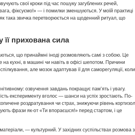
вучують свої кроки під час пошуку загублених речей,
вага, фіксуємо!» — і помилки зменшуються. У моїй практиці
 як така звичка перетворюється на щоденний ритуал, що
 її прихована сила
ються, що принаймні іноді розмовляють самі з собою. Це
 на кухні, в машині чи навіть в офісі шепотом. Причини
спілкування, але мозок адаптував її для саморегуляції, коли
гнітивному: озвучення завдань покращує пам’ять і увагу.
ність експерименту вголос — шанси на успіх зростають. По-
опичене роздратування чи страх, знижуючи рівень кортизол
ють фрази як-от «Ти впораєшся!» перед стартом, і це
 матеріали, — культурний. У західних суспільствах розмова з