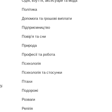
Одяг, взуття, аксесуари та мода
Політика
Допомога та грошові виплати
Підприємництво
Повір'я та сни
Природа
Професії та робота
Психологія
Психологія та стосунки
Птахи
у.
Подорожі
Розваги
Релігія