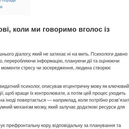
ки
ві, коли ми говоримо вголос із
нього діалогу, який не затихає ні на мить. Психологи давно
ою, переробляючи інформацію, плануючи дії та оцінюючи
 в моменти стресу чи зосередження, людина створює
, видатний психолог, описував егцентричну мову як ключовий
дії, щоб краще їх контролювати, а потім цей процес уходить
а іноді повертається — наприклад, коли потрібно розв’яза
зумний механізм мозку, який залучає додаткові ресурси для
ує префронтальну кору, відповідальну за планування та