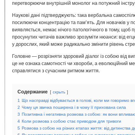
перетворюючи внутрішній монолог на потужний інстр
Наукові дані підтверджують: така вербальна самоспілку
посилюючи концентрацію та пам’ять. Для новачків у п
виявляється, немає нічого патологічного в тому, щоб 
просунутих читачів важливо зрозуміти нюанси: від егце
у дорослих, який може радикально змінити рівень стре
Головне — розрізняти здоровий діалог із собою від вип
це не ознака самотності чи хвороби, а еволюційний мех
справлятися з сучасним ритмом життя.
Содержание
скрыть
1
Що насправді відбувається в голові, коли ми говоримо вг
2
Чому ця звичка поширена і в чому її прихована сила
3
Позитивна і негативна розмова з собою: як вони вплива
4
Коли розмова з собою стає приводом для тривоги
5
Розмова з собою на різних етапах життя: від дитинства до
6
Як перетворити розмову з собою на суперсилу: практичн