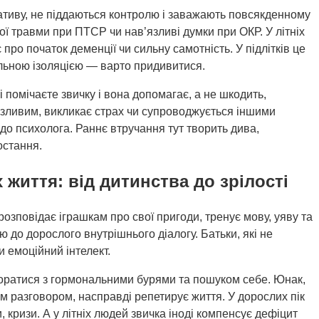
гативу, не піддаються контролю і заважають повсякденному
ї травми при ПТСР чи нав’язливі думки при ОКР. У літніх
про початок деменції чи сильну самотність. У підлітків це
альною ізоляцією — варто придивитися.
 помічаєте звичку і вона допомагає, а не шкодить,
язливим, викликає страх чи супроводжується іншими
 до психолога. Раннє втручання тут творить дива,
остання.
 життя: від дитинства до зрілості
озповідає іграшкам про свої пригоди, тренує мову, уяву та
 до дорослого внутрішнього діалогу. Батьки, які не
 емоційний інтелект.
поратися з гормональними бурями та пошуком себе. Юнак,
м разговором, насправді репетирує життя. У дорослих пік
, кризи. А у літніх людей звичка іноді компенсує дефіцит