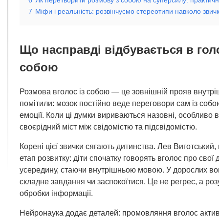
7
Міфи і реальність: розвінчуємо стереотипи навколо звич
Що насправді відбувається в голо
собою
Розмова вголос із собою — це зовнішній прояв внутріш
помітили: мозок постійно веде переговори сам із соб
емоції. Коли ці думки вириваються назовні, особливо
своєрідний міст між свідомістю та підсвідомістю.
Корені цієї звички сягають дитинства. Лев Виготський
етап розвитку: діти спочатку говорять вголос про свої 
усередину, стаючи внутрішньою мовою. У дорослих вон
складне завдання чи заспокоїтися. Це не регрес, а ро
обробки інформації.
Нейронаука додає деталей: промовляння вголос актив