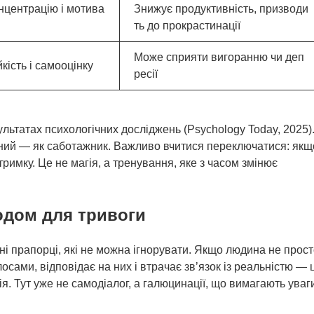
нцентрацію і мотива
Знижує продуктивність, призводи
ть до прокрастинації
Може сприяти вигоранню чи деп
кість і самооцінку
ресії
льтатах психологічних досліджень (Psychology Today, 2025)
ивний — як саботажник. Важливо вчитися переключатися: якщ
римку. Це не магія, а тренування, яке з часом змінює
одом для тривоги
ні прапорці, які не можна ігнорувати. Якщо людина не прос
осами, відповідає на них і втрачає зв’язок із реальністю — 
я. Тут уже не самодіалог, а галюцинації, що вимагають уваг