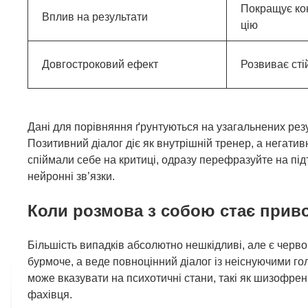
Покращує ко
Вплив на результати
цію
Довгостроковий ефект
Розвиває стій
Дані для порівняння ґрунтуються на узагальнених резу
Позитивний діалог діє як внутрішній тренер, а негат
спіймали себе на критиці, одразу перефразуйте на підт
нейронні зв’язки.
Коли розмова з собою стає прив
Більшість випадків абсолютно нешкідливі, але є черво
бурмоче, а веде повноцінний діалог із неіснуючими гол
може вказувати на психотичні стани, такі як шизофрені
фахівця.