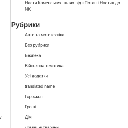
Настя Каменських: шлях від «Потап і Настя» до
NK
Рубрики
Авто та мототехніка
Без рубрики
Безпека
Військова тематика
Усі додатки
translated name
Гороскоп
Гроші
Дім
у
Домашні тварини