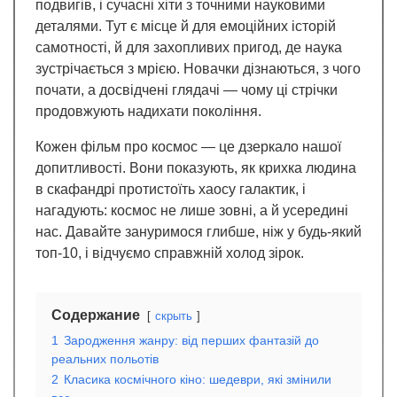
подвигів, і сучасні хіти з точними науковими
деталями. Тут є місце й для емоційних історій
самотності, й для захопливих пригод, де наука
зустрічається з мрією. Новачки дізнаються, з чого
почати, а досвідчені глядачі — чому ці стрічки
продовжують надихати покоління.
Кожен фільм про космос — це дзеркало нашої
допитливості. Вони показують, як крихка людина
в скафандрі протистоїть хаосу галактик, і
нагадують: космос не лише зовні, а й усередині
нас. Давайте зануримося глибше, ніж у будь-який
топ-10, і відчуємо справжній холод зірок.
Содержание
скрыть
1
Зародження жанру: від перших фантазій до
реальних польотів
2
Класика космічного кіно: шедеври, які змінили