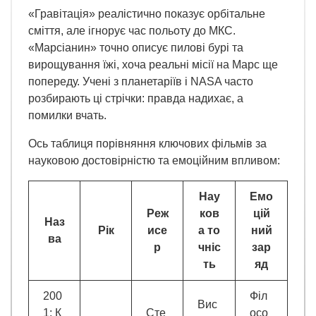
«Гравітація» реалістично показує орбітальне
сміття, але ігнорує час польоту до МКС.
«Марсіанин» точно описує пилові бурі та
вирощування їжі, хоча реальні місії на Марс ще
попереду. Учені з планетаріїв і NASA часто
розбирають ці стрічки: правда надихає, а
помилки вчать.
Ось таблиця порівняння ключових фільмів за
науковою достовірністю та емоційним впливом:
Нау
Емо
Реж
ков
цій
Наз
Рік
исе
а то
ний
ва
р
чніс
зар
ть
яд
200
Філ
Вис
1: К
Сте
осо