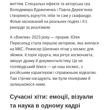
життям. Спеціальні ефекти та акторська гра
Володимира Вдовиченка і Павла Дерев’янка
створюють відчуття, ніби ти сам у скафандрі.
Фільм заснований на реальних подіях і б’є
рекорди за реалізмом.
А «Виклик» 2023 року — прорив. Юлія
Пересильд стала першою акторкою, яка знялася
на МКС. Режисер Шипенко літав у космос для
зйомок. Історія хірурга, яка рятує космонавта,
змішує драму й документалістику. Це не
голлівудський блиск — це наш космос, з
російським характером і справжньою відвагою.
Такі стрічки нагадують: ми були піонерами й
залишаємося ними.
Сучасні хіти: емоції, візуали
та наука в одному кадрі