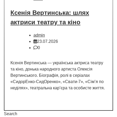
Ксенія Вертинська: шлях
актриси театру та кіно
admin
23.07.2026
0
Ксенія Вертинська — українська актриса театру
та кіно, донька народного артиста Олексія
Вертинського. Біографія, ролі в серіалах
«СидорЕнко-СидОренко», «Свати-7», «Сім’я по
неділях», театральна кар’єра та особисте життя.
Search