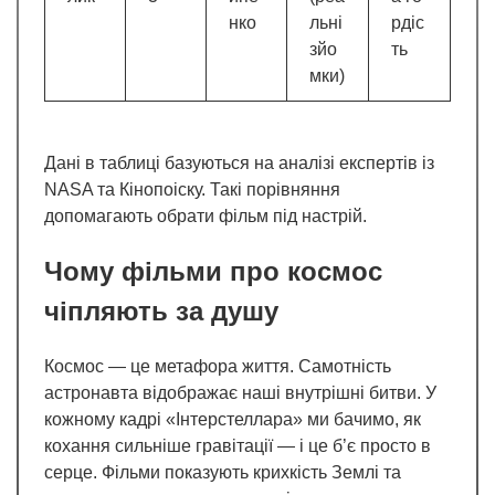
нко
льні
рдіс
зйо
ть
мки)
Дані в таблиці базуються на аналізі експертів із
NASA та Кінопоіску. Такі порівняння
допомагають обрати фільм під настрій.
Чому фільми про космос
чіпляють за душу
Космос — це метафора життя. Самотність
астронавта відображає наші внутрішні битви. У
кожному кадрі «Інтерстеллара» ми бачимо, як
кохання сильніше гравітації — і це б’є просто в
серце. Фільми показують крихкість Землі та