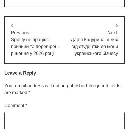
Post
Previous:
Next:
navigation
Spotify не працює:
Дар’я Кацурина: шлях
причини та перевірені
від студентки до ікони
рішення у 2026 році
українського бізнесу
Leave a Reply
Your email address will not be published.
Required fields
are marked
*
Comment
*