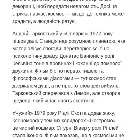
декорації, щоб передати невагомість. Досі ця
стрічка навчає: космос — місце, де техніка може
зрадити, а людяність рятує.
Андрій Тарковський у «Солярісі» 1972 року
пішов далі. Станція над розумною планетою, яка
матеріалізує спогади, перетворює sci-fi на
психологічну драму. Донатас Баніоніс у ролі
Кельвіна тоне в провинах і коханні до померлої
дружини. Фільм б’є по нервах тишею та
філософськими діалогами — тут космос стає
дзеркалом душі, а не просто тлом для вибухів.
Тарковський сперечався з Лемом, але створив
шедевр, який чіпає навіть скептиків.
«Чужий» 1979 року Рідлі Скотта додав жаху.
Ксеноморф у темних коридорах «Ностромо» —
це чистий кошмар. Сігурні Вівер у ролі Ріплей
стала іконою. Фільм показав, що в космосі ми не