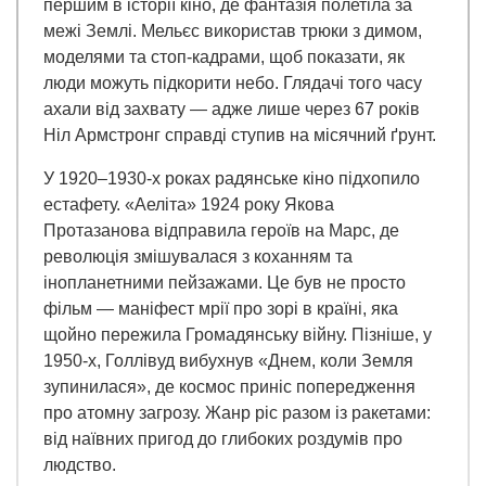
першим в історії кіно, де фантазія полетіла за
межі Землі. Мельєс використав трюки з димом,
моделями та стоп-кадрами, щоб показати, як
люди можуть підкорити небо. Глядачі того часу
ахали від захвату — адже лише через 67 років
Ніл Армстронг справді ступив на місячний ґрунт.
У 1920–1930-х роках радянське кіно підхопило
естафету. «Аеліта» 1924 року Якова
Протазанова відправила героїв на Марс, де
революція змішувалася з коханням та
інопланетними пейзажами. Це був не просто
фільм — маніфест мрії про зорі в країні, яка
щойно пережила Громадянську війну. Пізніше, у
1950-х, Голлівуд вибухнув «Днем, коли Земля
зупинилася», де космос приніс попередження
про атомну загрозу. Жанр ріс разом із ракетами:
від наївних пригод до глибоких роздумів про
людство.