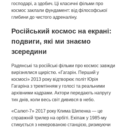
господарі, а здобич. Ці класичні фільми про
космос заклали фундамент: від філософської
глибини до чистого адреналіну.
Російський космос на екрані:
подвиги, які ми знаємо
зсередини
Радянські та російські фільми про космос завжди
вирізнялися щирістю. «Гагарін. Перший у
космосі» 2013 року відтворює політ Юрія
Гагаріна з тремтінням у голосі та реальними
архівними кадрами. Актори передають напругу
тих днів, коли весь світ дивився в небо.
«Салют-7» 2017 року Клима Шипенка — це
справжній трилер на орбіті. Екіпаж у 1985-му
стикується з некерованою станцією, ризикуючи