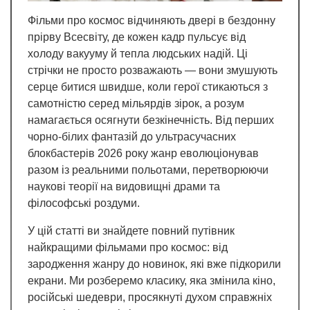
Фільми про космос відчиняють двері в бездонну
прірву Всесвіту, де кожен кадр пульсує від
холоду вакууму й тепла людських надій. Ці
стрічки не просто розважають — вони змушують
серце битися швидше, коли герої стикаються з
самотністю серед мільярдів зірок, а розум
намагається осягнути безкінечність. Від перших
чорно-білих фантазій до ультрасучасних
блокбастерів 2026 року жанр еволюціонував
разом із реальними польотами, перетворюючи
наукові теорії на видовищні драми та
філософські роздуми.
У цій статті ви знайдете повний путівник
найкращими фільмами про космос: від
зародження жанру до новинок, які вже підкорили
екрани. Ми розберемо класику, яка змінила кіно,
російські шедеври, просякнуті духом справжніх