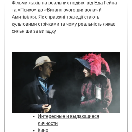
Фільми жахів на реальних подіях: від Еда Ґейна
та «Психо» до «Виганяючого диявола» й
Амитівілля. Як справжні трагедії стають
культовими стрічками та чому реальність лякає
сильніше за вигадку.
Интересные и выдающиеся
личности
Кино