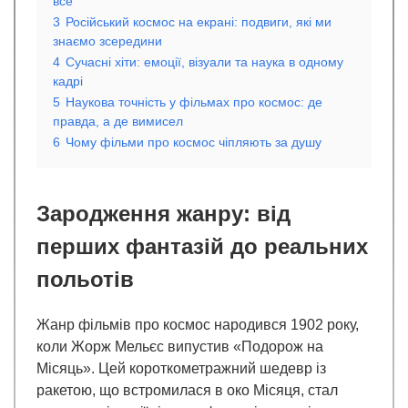
все
3
Російський космос на екрані: подвиги, які ми
знаємо зсередини
4
Сучасні хіти: емоції, візуали та наука в одному
кадрі
5
Наукова точність у фільмах про космос: де
правда, а де вимисел
6
Чому фільми про космос чіпляють за душу
Зародження жанру: від
перших фантазій до реальних
польотів
Жанр фільмів про космос народився 1902 року,
коли Жорж Мельєс випустив «Подорож на
Місяць». Цей короткометражний шедевр із
ракетою, що встромилася в око Місяця, стал