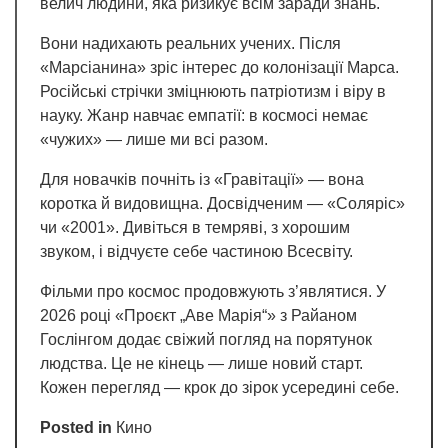
велич людини, яка ризикує всім заради знань.
Вони надихають реальних учених. Після
«Марсіанина» зріс інтерес до колонізації Марса.
Російські стрічки зміцнюють патріотизм і віру в
науку. Жанр навчає емпатії: в космосі немає
«чужих» — лише ми всі разом.
Для новачків почніть із «Гравітації» — вона
коротка й видовищна. Досвідченим — «Соляріс»
чи «2001». Дивіться в темряві, з хорошим
звуком, і відчуєте себе частиною Всесвіту.
Фільми про космос продовжують з’являтися. У
2026 році «Проєкт „Аве Марія“» з Райаном
Гослінгом додає свіжий погляд на порятунок
людства. Це не кінець — лише новий старт.
Кожен перегляд — крок до зірок усередині себе.
Posted in
Кино