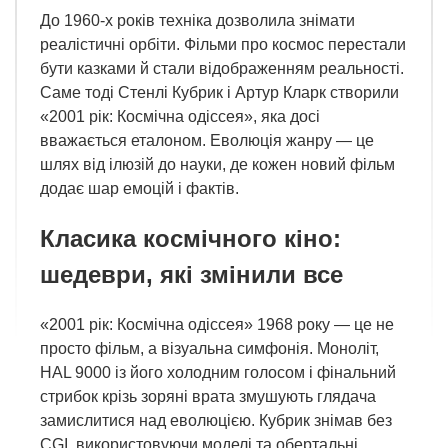
До 1960-х років техніка дозволила знімати
реалістичні орбіти. Фільми про космос перестали
бути казками й стали відображенням реальності.
Саме тоді Стенлі Кубрик і Артур Кларк створили
«2001 рік: Космічна одіссея», яка досі
вважається еталоном. Еволюція жанру — це
шлях від ілюзій до науки, де кожен новий фільм
додає шар емоцій і фактів.
Класика космічного кіно:
шедеври, які змінили все
«2001 рік: Космічна одіссея» 1968 року — це не
просто фільм, а візуальна симфонія. Моноліт,
HAL 9000 із його холодним голосом і фінальний
стрибок крізь зоряні врата змушують глядача
замислитися над еволюцією. Кубрик знімав без
CGI, використовуючи моделі та обертальні