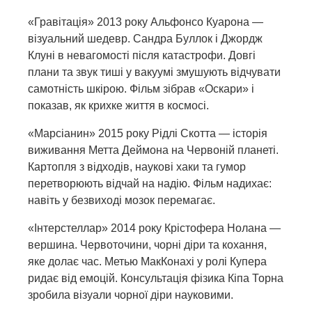
«Гравітація» 2013 року Альфонсо Куарона —
візуальний шедевр. Сандра Буллок і Джордж
Клуні в невагомості після катастрофи. Довгі
плани та звук тиші у вакуумі змушують відчувати
самотність шкірою. Фільм зібрав «Оскари» і
показав, як крихке життя в космосі.
«Марсіанин» 2015 року Рідлі Скотта — історія
виживання Метта Деймона на Червоній планеті.
Картопля з відходів, наукові хаки та гумор
перетворюють відчай на надію. Фільм надихає:
навіть у безвиході мозок перемагає.
«Інтерстеллар» 2014 року Крістофера Нолана —
вершина. Червоточини, чорні діри та кохання,
яке долає час. Метью МакКонахі у ролі Купера
ридає від емоцій. Консультація фізика Кіпа Торна
зробила візуали чорної діри науковими.