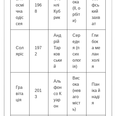
ока
осмі
196
нлі
фсь
(ІІ, о
чна
8
Куб
кий
рбіт
одіс
рик
захв
и)
сея
ат
Анд
Сер
Гли
рій
едн
бок
Сол
197
Тар
я (п
а ме
яріс
2
ков
сих
лан
ськи
олог
холі
й
ія)
я
Вис
Аль
ока
Пан
Гра
фон
201
(нев
іка й
віта
со К
3
аго
наді
ція
уар
міст
я
он
ь)