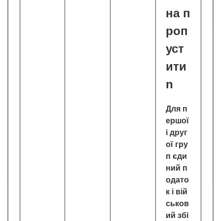
на п
роп
уст
ити
n
Для п
ершої
і друг
ої гру
п єди
ний п
одато
к і вій
ськов
ий збі