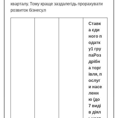
кварталу. Тому краще заздалегідь прорахувати
розвиток бізнесу.n
Ставк
а єди
ного п
одатк
у1 гру
паРоз
дрібн
а торг
івля, п
ослуг
и насе
ленн
ю (до
7 виді
в діял