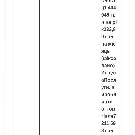
ьност
і)1 444
049 гр
н на рі
к332,8
0 грн
на міс
яць
(фіксо
вано)
2 груп
аПосл
уги, в
иробн
ицтв
о, тор
гівля7
211 59
8 грн