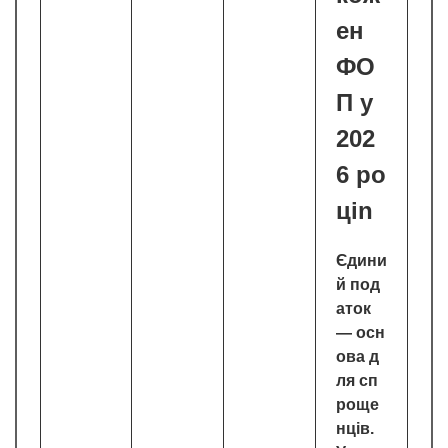
ен
ФО
П у
202
6 ро
ціn
Єдини
й под
аток
— осн
ова д
ля сп
роще
нців.