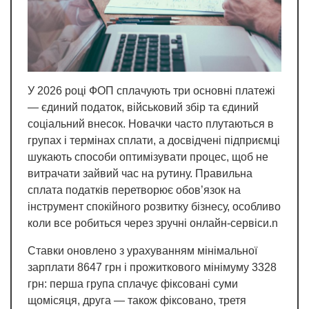
У 2026 році ФОП сплачують три основні платежі
— єдиний податок, військовий збір та єдиний
соціальний внесок. Новачки часто плутаються в
групах і термінах сплати, а досвідчені підприємці
шукають способи оптимізувати процес, щоб не
витрачати зайвий час на рутину. Правильна
сплата податків перетворює обов’язок на
інструмент спокійного розвитку бізнесу, особливо
коли все робиться через зручні онлайн-сервіси.n
Ставки оновлено з урахуванням мінімальної
зарплати 8647 грн і прожиткового мінімуму 3328
грн: перша група сплачує фіксовані суми
щомісяця, друга — також фіксовано, третя