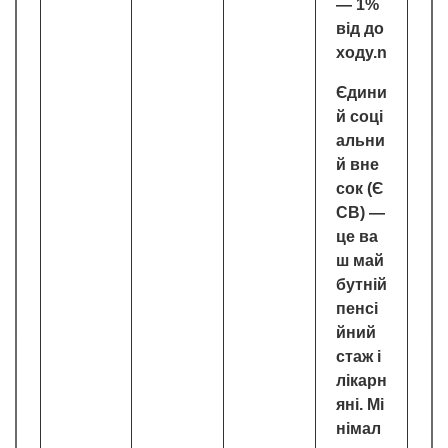
— 1%
від до
ходу.n
Єдини
й соці
альни
й вне
сок (Є
СВ) —
це ва
ш май
бутній
пенсі
йний
стаж і
лікарн
яні. Мі
німал