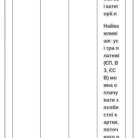
і катег
орії.n
Найва
жливі
ше: ус
і три п
латежі
(ЄП, В
З, ЄС
В) мо
жна о
плачу
вати з
особи
стої к
артки,
поточ
ного р