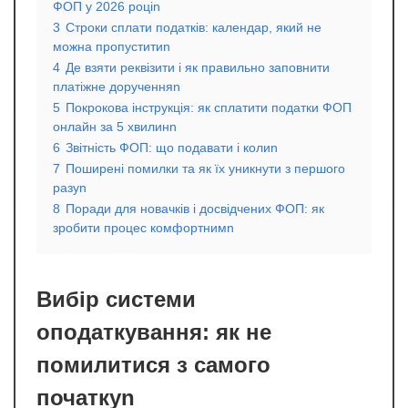
ФОП у 2026 роціn
3
Строки сплати податків: календар, який не
можна пропуститиn
4
Де взяти реквізити і як правильно заповнити
платіжне дорученняn
5
Покрокова інструкція: як сплатити податки ФОП
онлайн за 5 хвилинn
6
Звітність ФОП: що подавати і колиn
7
Поширені помилки та як їх уникнути з першого
разуn
8
Поради для новачків і досвідчених ФОП: як
зробити процес комфортнимn
Вибір системи
оподаткування: як не
помилитися з самого
початкуn