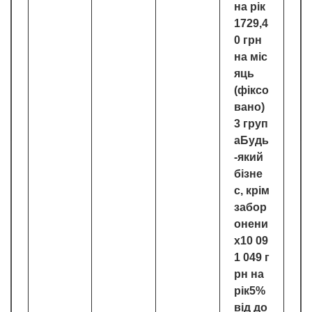
на рік
1729,4
0 грн
на міс
яць
(фіксо
вано)
3 груп
аБудь
-який
бізне
с, крім
забор
онени
х10 09
1 049 г
рн на
рік5%
від до