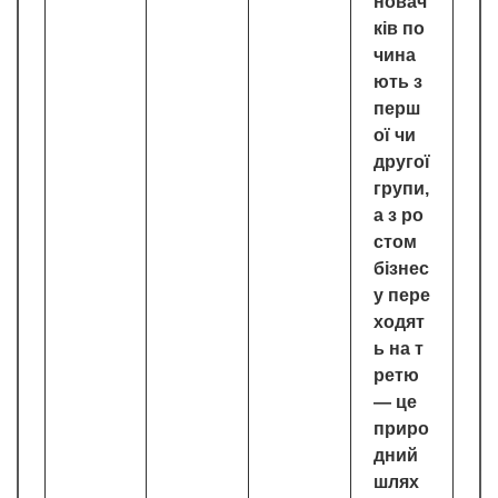
новач
ків по
чина
ють з
перш
ої чи
другої
групи,
а з ро
стом
бізнес
у пере
ходят
ь на т
ретю
— це
приро
дний
шлях