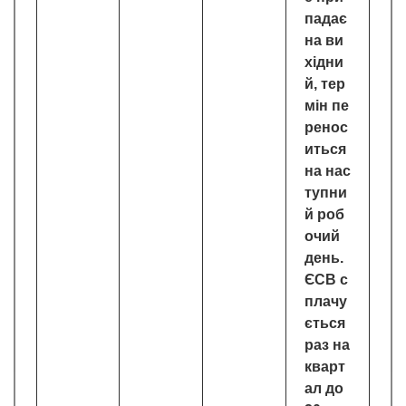
падає
на ви
хідни
й, тер
мін пе
ренос
иться
на нас
тупни
й роб
очий
день.
ЄСВ с
плачу
ється
раз на
кварт
ал до