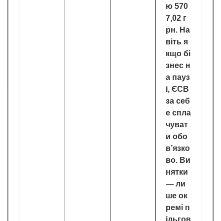
ю 570
7,02 г
рн. На
віть я
кщо бі
знес н
а пауз
і, ЄСВ
за себ
е спла
чуват
и обо
в’язко
во. Ви
нятки
— ли
ше ок
ремі п
ільгов