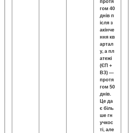
протя
гом 40
днів п
ісля з
акінче
ння кв
артал
у, а пл
атежі
(ЄП +
ВЗ) —
протя
гом 50
днів.
Це да
є біль
ше гн
учкос
ті, але