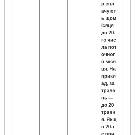
р спл
ачуют
ь щом
ісяця
до 20-
го чис
ла пот
очног
о міся
ця. На
прикл
ад, за
траве
нь —
до 20
травн
я. Якщ
о 20-т
е при