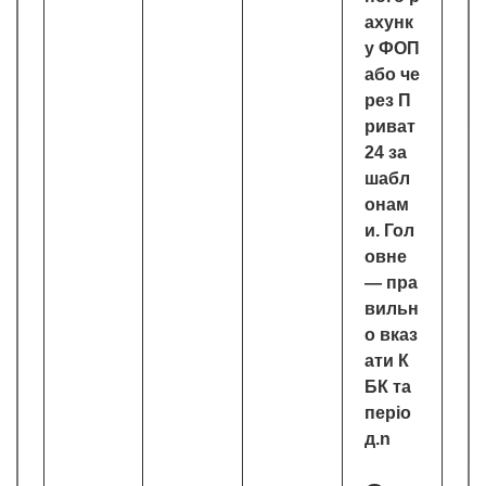
ахунк
у ФОП
або че
рез П
риват
24 за
шабл
онам
и. Гол
овне
— пра
вильн
о вказ
ати К
БК та
періо
д.n