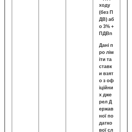
ходу
(без П
ДВ) аб
о 3% +
ПДВn
Дані п
ро лім
іти та
ставк
и взят
о з оф
іційни
х дже
рел Д
ержав
ної по
датко
вої сл