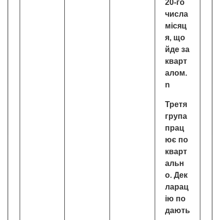
20-го
числа
місяц
я, що
йде за
кварт
алом.
n
Третя
група
прац
ює по
кварт
альн
о. Дек
ларац
ію по
дають