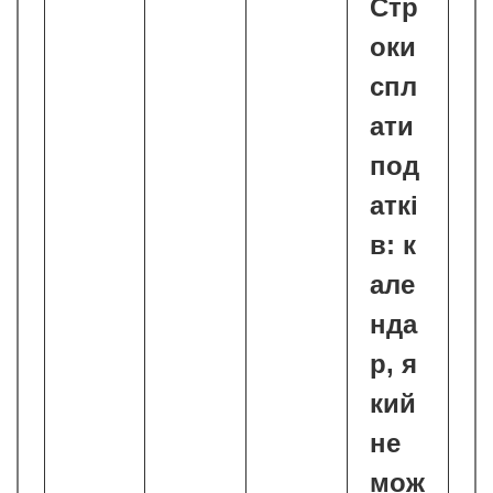
Стр
оки
спл
ати
под
аткі
в: к
але
нда
р, я
кий
не
мож