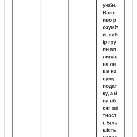
ужби.
Важл
иво р
озуміт
и: виб
ір гру
пи вп
ливає
не ли
ше на
суму
подат
ку, а й
на об
сяг зві
тност
і. Біль
шість