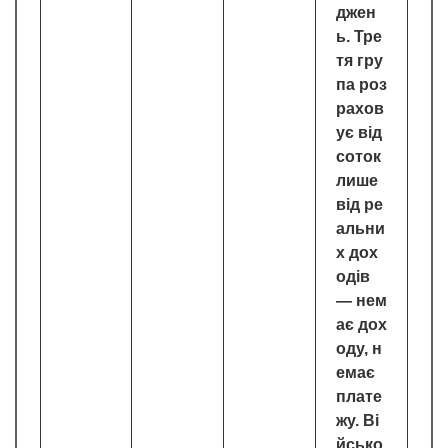
джен
ь. Тре
тя гру
па роз
рахов
ує від
соток
лише
від ре
альни
х дох
одів
— нем
ає дох
оду, н
емає
плате
жу. Ві
йсько