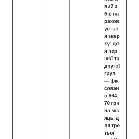
вий з
бір на
рахов
уєтьс
я звер
ху: дл
я пер
шої та
другої
груп
— фік
сован
о 864,
70 грн
на міс
яць, д
ля тре
тьої