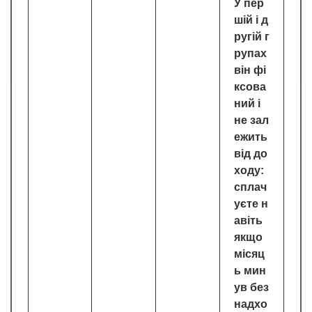
У пер
шій і д
ругій г
рупах
він фі
ксова
ний і
не зал
ежить
від до
ходу:
сплач
уєте н
авіть
якщо
місяц
ь мин
ув без
надхо