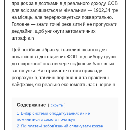
працює за відсотками від реального доходу. ЄСВ
для всіх залишається мінімальним — 1902,34 грн
на місяць, але перераховується поквартально.
Головне — знати точні реквізити й не пропускати
дедлайни, щоб уникнути автоматичних
штрафів.n
Цей посібник зібрав усі важливі нюанси для
початківців і досвідчених ФОП: від вибору групи
до покрокової оплати через «Дію» чи банківські
застосунки. Ви отримаєте готові приклади
розрахунків, таблиці порівняння та практичні
лайфхаки, які реально економлять час і нерви.n
Содержание
скрыть
1
Вибір системи оподаткування: як не
помилитися з самого початкуn
2
Які платежі зобов’язаний сплачувати кожен