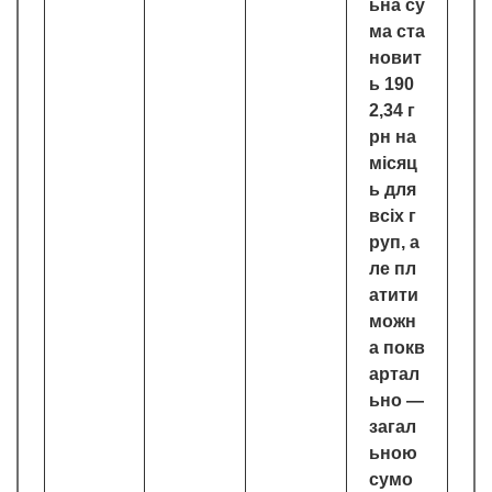
ьна су
ма ста
новит
ь 190
2,34 г
рн на
місяц
ь для
всіх г
руп, а
ле пл
атити
можн
а покв
артал
ьно —
загал
ьною
сумо