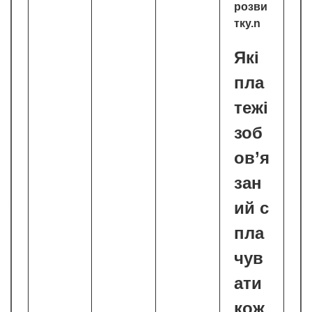
розви
тку.n
Які
пла
тежі
зоб
ов’я
зан
ий с
пла
чув
ати
кож