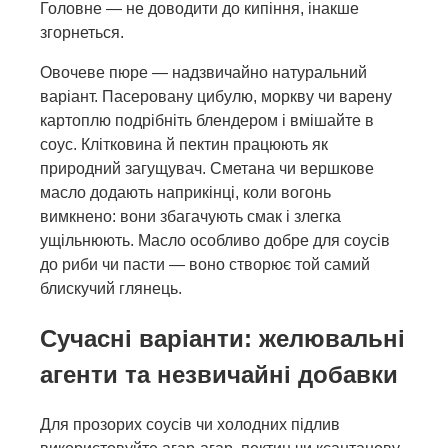
Головне — не доводити до кипіння, інакше
згорнеться.
Овочеве пюре — надзвичайно натуральний
варіант. Пасеровану цибулю, моркву чи варену
картоплю подрібніть блендером і вмішайте в
соус. Клітковина й пектин працюють як
природний загущувач. Сметана чи вершкове
масло додають наприкінці, коли вогонь
вимкнено: вони збагачують смак і злегка
ущільнюють. Масло особливо добре для соусів
до риби чи пасти — воно створює той самий
блискучий глянець.
Сучасні варіанти: желювальні
агенти та незвичайні добавки
Для прозорих соусів чи холодних підлив