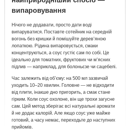
випаровування
Нічого не додавати, просто дати воді
випаруватися. Поставте сотейник на середній
вогонь без кришки й помішуйте дерев’яною
лопаткою. Рідина випаровується, смаки
концентруються, а соус густіє сам по собі. Це
ідеально для томатних, фруктових чи м’ясних
підлив — наприклад, для болоньєзе чи сацебелі.
Час залежить від об’єму: на 500 мл зазвичай
уходить 10–20 хвилин. Головне — не відходити
від плити, інакше дно пригорить, а смак стане
гірким. Коли соус охолоне, він ще трохи загусне
сам. Цей метод зберігає всі натуральні аромати
й не додає калорій. Але якщо соус уже майже
готовий, а часу немає, переходьте до наступних
прийомів.