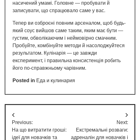
насичений умамі. Головне — пробувати й
записувати, що спрацювало саме у вас.
Тепер ви озброєні повним арсеналом, щоб будь-
який соус вийшов саме таким, яким має бути —
густим, обволікаючим і неймовірно смачним.
Пробуйте, комбінуйте методи й насолоджуйтеся
результатом. Кулінарія — це завжди
експеримент, і правильна консистенція робить
його по-справжньому чарівним.
Posted in
Еда и кулинария
Post
Previous:
Next:
navigation
На що витратити гроші:
Екстремальні розваги:
ідеї для новачків та
адреналін для новачків і