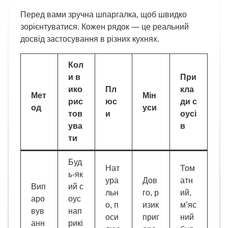
Перед вами зручна шпаргалка, щоб швидко
зорієнтуватися. Кожен рядок — це реальний
досвід застосування в різних кухнях.
Кол
и в
При
ико
Пл
кла
Мет
Мін
рис
юс
ди с
од
уси
тов
и
оусі
ува
в
ти
Буд
Нат
Том
ь-як
ура
Дов
атн
Вип
ий с
льн
го, р
ий,
аро
оус
о, п
изик
м’яс
вув
нап
оси
приг
ний
анн
рикі