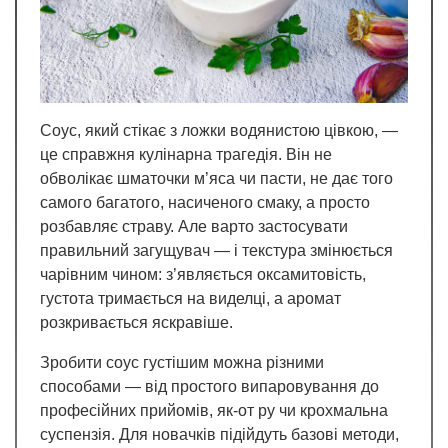
Соус, який стікає з ложки водянистою цівкою, —
це справжня кулінарна трагедія. Він не
обволікає шматочки м’яса чи пасти, не дає того
самого багатого, насиченого смаку, а просто
розбавляє страву. Але варто застосувати
правильний загущувач — і текстура змінюється
чарівним чином: з’являється оксамитовість,
густота тримається на виделці, а аромат
розкривається яскравіше.
Зробити соус густішим можна різними
способами — від простого випаровування до
професійних прийомів, як-от ру чи крохмальна
суспензія. Для новачків підійдуть базові методи,