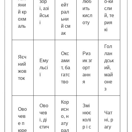
зор
люб
о-ки
яни
ейт
і, азі
ить
сли
й кр
рал
йськ
кисл
й, те
охм
ьни
і
оту
рия
аль
й см
кі
ак
Гол
Окс
Риз
лан
Яєч
Ему
ами
ик зг
дськ
ний
льсі
т, ба
орт
ий,
жов
ї
гатс
анн
май
ток
тво
я
оне
з
Кор
Ово
Змі
Ово
исн
чев
нює
Чат
чев
о, н
і, ді
колі
ні, р
е п
ату
єтич
р і с
агу
юре
рал