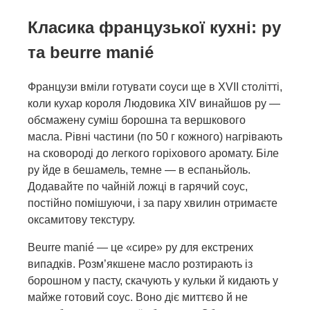
Класика французької кухні: ру
та beurre manié
Французи вміли готувати соуси ще в XVII столітті,
коли кухар короля Людовика XIV винайшов ру —
обсмажену суміш борошна та вершкового
масла. Рівні частини (по 50 г кожного) нагрівають
на сковороді до легкого горіхового аромату. Біле
ру йде в бешамель, темне — в еспаньйоль.
Додавайте по чайній ложці в гарячий соус,
постійно помішуючи, і за пару хвилин отримаєте
оксамитову текстуру.
Beurre manié — це «сире» ру для екстрених
випадків. Розм’якшене масло розтирають із
борошном у пасту, скачують у кульки й кидають у
майже готовий соус. Воно діє миттєво й не