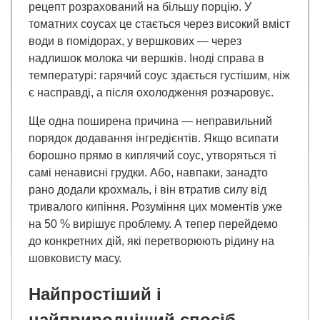
рецепт розрахований на більшу порцію. У
томатних соусах це стається через високий вміст
води в помідорах, у вершкових — через
надлишок молока чи вершків. Іноді справа в
температурі: гарячий соус здається густішим, ніж
є насправді, а після охолодження розчаровує.
Ще одна поширена причина — неправильний
порядок додавання інгредієнтів. Якщо всипати
борошно прямо в киплячий соус, утворяться ті
самі ненависні грудки. Або, навпаки, занадто
рано додали крохмаль, і він втратив силу від
тривалого кипіння. Розуміння цих моментів уже
на 50 % вирішує проблему. А тепер перейдемо
до конкретних дій, які перетворюють рідину на
шовковисту масу.
Найпростіший і
найприродніший спосіб —