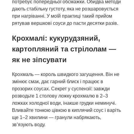
потребує попередньої обсмажки. Обидва методи
дають стабільну густоту, яка не розшаровується
при нагріванні. У моїй практиці такий прийом
рятував вершкові соуси до пасти десятки разів.
Крохмалі: кукурудзяний,
картопляний та стрілолам —
як не зіпсувати
Крохмаль — король швидкого загущення. Він не
змінює смак, дає гарний блиск і працює в
прозорих соусах. Секрет у суспензії: завжди
розводьте 1 столову ложку крохмалю в 2–3
ложках холодної води, інакше грудки неминучі.
Вливайте тонкою цівкою в киплячий соус і варіть
ще 1–2 хвилини — гранули набрякають,
зв’язують воду.