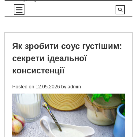
Skip
to
content
Як зробити соус густішим:
секрети ідеальної
консистенції
Posted on
12.05.2026
by
admin