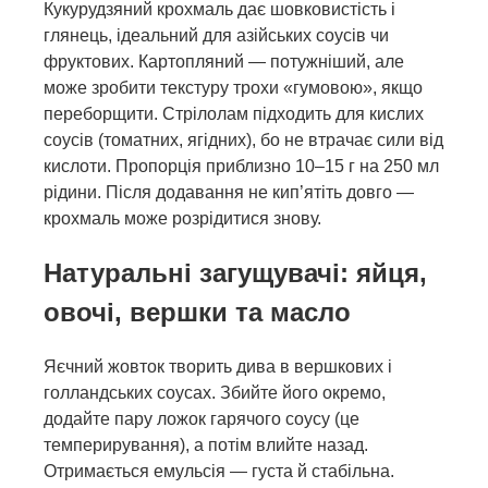
Кукурудзяний крохмаль дає шовковистість і
глянець, ідеальний для азійських соусів чи
фруктових. Картопляний — потужніший, але
може зробити текстуру трохи «гумовою», якщо
переборщити. Стрілолам підходить для кислих
соусів (томатних, ягідних), бо не втрачає сили від
кислоти. Пропорція приблизно 10–15 г на 250 мл
рідини. Після додавання не кип’ятіть довго —
крохмаль може розрідитися знову.
Натуральні загущувачі: яйця,
овочі, вершки та масло
Яєчний жовток творить дива в вершкових і
голландських соусах. Збийте його окремо,
додайте пару ложок гарячого соусу (це
темперирування), а потім влийте назад.
Отримається емульсія — густа й стабільна.