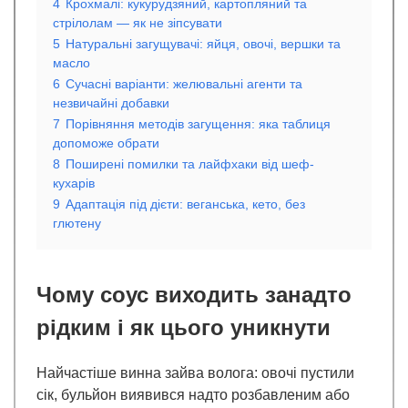
4
Крохмалі: кукурудзяний, картопляний та
стрілолам — як не зіпсувати
5
Натуральні загущувачі: яйця, овочі, вершки та
масло
6
Сучасні варіанти: желювальні агенти та
незвичайні добавки
7
Порівняння методів загущення: яка таблиця
допоможе обрати
8
Поширені помилки та лайфхаки від шеф-
кухарів
9
Адаптація під дієти: веганська, кето, без
глютену
Чому соус виходить занадто
рідким і як цього уникнути
Найчастіше винна зайва волога: овочі пустили
сік, бульйон виявився надто розбавленим або