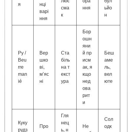
лює
ора
бул
я
нці
сма
ння
ьйо
варі
к
н
ння
Бор
ошн
яни
Ру /
Вер
Ста
й пр
Беш
Beu
шко
біль
исм
аме
rre
ві,
на т
ак, я
ль,
man
м’яс
екст
кщо
вел
ié
ні
ура
нед
юте
ова
рит
и
Гля
Сол
Куку
нец
Про
Не
одк
рудз
ь, н