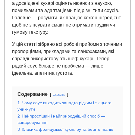
а досвідчені кухарі оцінять нюанси з наукою,
помилками та адаптаціями під різні типи соусів.
Головне — розуміти, як працює кожен інгредієнт,
щоб не зіпсувати смак і не отримати грудки чи
гумову текстуру.
У цій статті зібрано всі робочі прийоми з точними
пропорціями, прикладами та лайфхаками, які
справді використовують шеф-кухарі. Тепер
рідкий соус більше не проблема — лише
ідеальна, апетитна густота.
Содержание
скрыть
1
Чому соус виходить занадто рідким і як цього
уникнути
2
Найпростіший і найприродніший спосіб —
випаровування
3
Класика французької кухні: ру та beurre manié