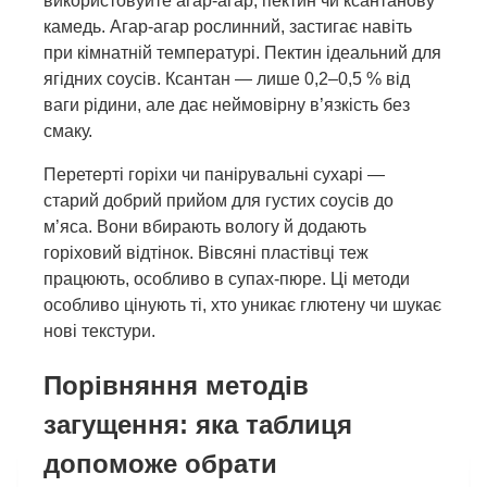
використовуйте агар-агар, пектин чи ксантанову
камедь. Агар-агар рослинний, застигає навіть
при кімнатній температурі. Пектин ідеальний для
ягідних соусів. Ксантан — лише 0,2–0,5 % від
ваги рідини, але дає неймовірну в’язкість без
смаку.
Перетерті горіхи чи панірувальні сухарі —
старий добрий прийом для густих соусів до
м’яса. Вони вбирають вологу й додають
горіховий відтінок. Вівсяні пластівці теж
працюють, особливо в супах-пюре. Ці методи
особливо цінують ті, хто уникає глютену чи шукає
нові текстури.
Порівняння методів
загущення: яка таблиця
допоможе обрати