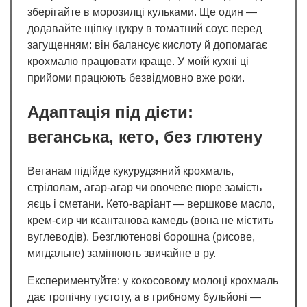
зберігайте в морозилці кульками. Ще один —
додавайте щіпку цукру в томатний соус перед
загущенням: він балансує кислоту й допомагає
крохмалю працювати краще. У моїй кухні ці
прийоми працюють безвідмовно вже роки.
Адаптація під дієти:
веганська, кето, без глютену
Веганам підійде кукурудзяний крохмаль,
стрілолам, агар-агар чи овочеве пюре замість
яєць і сметани. Кето-варіант — вершкове масло,
крем-сир чи ксантанова камедь (вона не містить
вуглеводів). Безглютенові борошна (рисове,
мигдальне) замінюють звичайне в ру.
Експериментуйте: у кокосовому молоці крохмаль
дає тропічну густоту, а в грибному бульйоні —