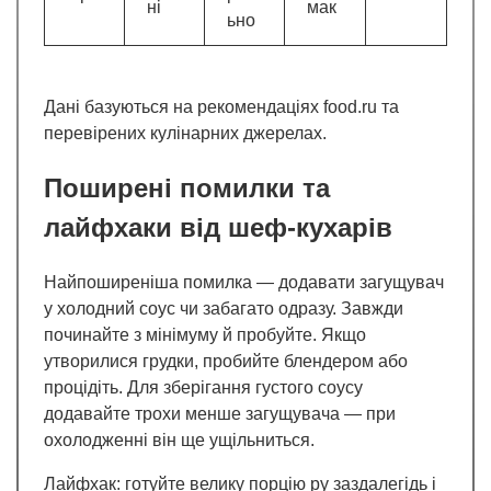
ні
мак
ьно
Дані базуються на рекомендаціях food.ru та
перевірених кулінарних джерелах.
Поширені помилки та
лайфхаки від шеф-кухарів
Найпоширеніша помилка — додавати загущувач
у холодний соус чи забагато одразу. Завжди
починайте з мінімуму й пробуйте. Якщо
утворилися грудки, пробийте блендером або
процідіть. Для зберігання густого соусу
додавайте трохи менше загущувача — при
охолодженні він ще ущільниться.
Лайфхак: готуйте велику порцію ру заздалегідь і