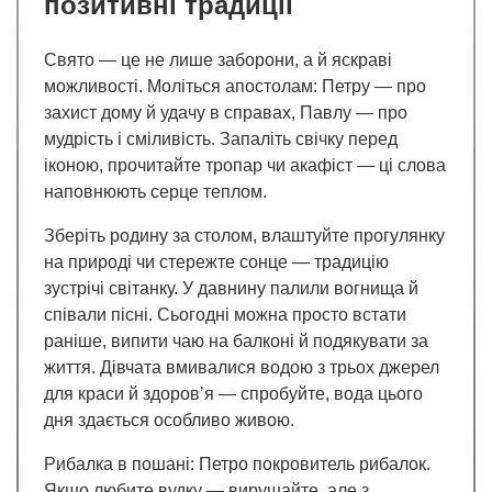
позитивні традиції
Свято — це не лише заборони, а й яскраві
можливості. Моліться апостолам: Петру — про
захист дому й удачу в справах, Павлу — про
мудрість і сміливість. Запаліть свічку перед
іконою, прочитайте тропар чи акафіст — ці слова
наповнюють серце теплом.
Зберіть родину за столом, влаштуйте прогулянку
на природі чи стережте сонце — традицію
зустрічі світанку. У давнину палили вогнища й
співали пісні. Сьогодні можна просто встати
раніше, випити чаю на балконі й подякувати за
життя. Дівчата вмивалися водою з трьох джерел
для краси й здоров’я — спробуйте, вода цього
дня здається особливо живою.
Рибалка в пошані: Петро покровитель рибалок.
Якщо любите вудку — вирушайте, але з