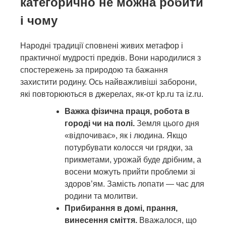
категорично не можна робити
і чому
Народні традиції сповнені живих метафор і
практичної мудрості предків. Вони народилися з
спостережень за природою та бажання
захистити родину. Ось найважливіші заборони,
які повторюються в джерелах, як-от kp.ru та iz.ru.
Важка фізична праця, робота в
городі чи на полі.
Земля цього дня
«відпочиває», як і людина. Якщо
потурбувати колосся чи грядки, за
прикметами, урожай буде дрібним, а
восени можуть прийти проблеми зі
здоров’ям. Замість лопати — час для
родини та молитви.
Прибирання в домі, прання,
винесення сміття.
Вважалося, що