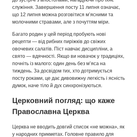
служіння. Завершення посту 11 липня означає,
що 12 липня можна розговітися м’ясними та
молочними стравами, але з почуттям міри.
Багато родин у цей період пробують нові
рецепти — від рибних пиріжків до свіжих
овочевих салатів. Піст навчає дисципліни, а
свято — вдячності. Якщо ви новачок у традиціях,
почніть із малого: один день без м’яса на
тиждень. За досвідом тих, хто дотримується
посту роками, це дає дивовижну легкість і ясність
думок, наче тіло й дух синхронізуються.
Церковний погляд: що каже
Православна Церква
Церква не вводить довгий список «не можна», як
у народних прикметах. Головне правило для