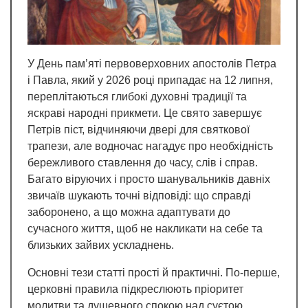
У День пам’яті первоверховних апостолів Петра
і Павла, який у 2026 році припадає на 12 липня,
переплітаються глибокі духовні традиції та
яскраві народні прикмети. Це свято завершує
Петрів піст, відчиняючи двері для святкової
трапези, але водночас нагадує про необхідність
бережливого ставлення до часу, слів і справ.
Багато віруючих і просто шанувальників давніх
звичаїв шукають точні відповіді: що справді
заборонено, а що можна адаптувати до
сучасного життя, щоб не накликати на себе та
близьких зайвих ускладнень.
Основні тези статті прості й практичні. По-перше,
церковні правила підкреслюють пріоритет
молитви та душевного спокою над суєтою,