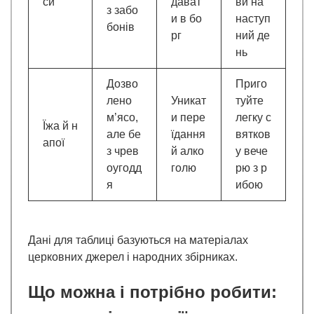
си
дават
ви на
з забо
и в бо
наступ
бонів
рг
ний де
нь
Дозво
Приго
лено
Уникат
туйте
м’ясо,
и пере
легку с
Їжа й н
але бе
їдання
вятков
апої
з чрев
й алко
у вече
оугодд
голю
рю з р
я
ибою
Дані для таблиці базуються на матеріалах
церковних джерел і народних збірниках.
Що можна і потрібно робити: