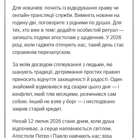
Для новачків: почніть із відвідування храму чи
онлайн-трансляції служби. Вимкніть новини на
годину-дві, поговорите з рідними по душах. Для
тих, хто вже в темі: додайте особистий ритуал —
запишіть подяки апостолам у щоденник. У 2026
році, коли гаджети оточують нас, такий день стає
справжнім перезапуском.
За моїм досвідом спілкування з людьми, які
шанують традиції, дотримання простих правил
приносить відчуття захищеності й радості. Один
знайомий відмовився від сварки цього дня — і
конфлікт, який тлів місяцями, розчинився сам
собою. Інший не взяв у борг — і несподівано
закрив старий кредит.
Нехай 12 липня 2026 стане днем, коли душа
відпочиває, а серце наповнюється світлом.
Апостоли Петро і Павло навчають нас: віра