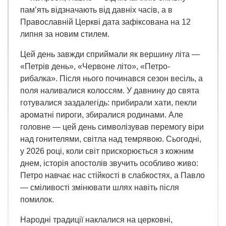
пам’ять відзначають від давніх часів, а в
Православній Церкві дата зафіксована на 12
липня за новим стилем.
Цей день завжди сприймали як вершину літа —
«Петрів день», «Червоне літо», «Петро-
рибалка». Після нього починався сезон весіль, а
поля наливалися колоссям. У давнину до свята
готувалися заздалегідь: прибирали хати, пекли
ароматні пироги, збиралися родинами. Але
головне — цей день символізував перемогу віри
над гонителями, світла над темрявою. Сьогодні,
у 2026 році, коли світ прискорюється з кожним
днем, історія апостолів звучить особливо живо:
Петро навчає нас стійкості в слабкостях, а Павло
— сміливості змінювати шлях навіть після
помилок.
Народні традиції наклалися на церковні,