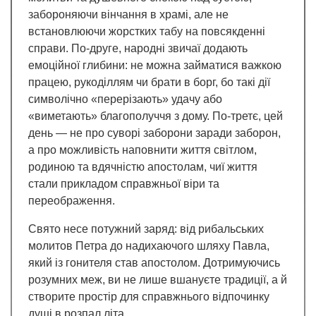
забороняючи вінчання в храмі, але не
встановлюючи жорстких табу на повсякденні
справи. По-друге, народні звичаї додають
емоційної глибини: не можна займатися важкою
працею, рукоділлям чи брати в борг, бо такі дії
символічно «перерізають» удачу або
«виметають» благополуччя з дому. По-третє, цей
день — не про суворі заборони заради заборон,
а про можливість наповнити життя світлом,
родиною та вдячністю апостолам, чиї життя
стали прикладом справжньої віри та
переображення.
Свято несе потужний заряд: від рибальських
молитов Петра до надихаючого шляху Павла,
який із гонителя став апостолом. Дотримуючись
розумних меж, ви не лише вшануєте традиції, а й
створите простір для справжнього відпочинку
душі в розпал літа.