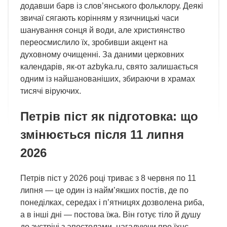
додавши барв із слов’янського фольклору. Деякі
звичаї сягають корінням у язичницькі часи
шанування сонця й води, але християнство
переосмислило їх, зробивши акцент на
духовному очищенні. За даними церковних
календарів, як-от azbyka.ru, свято залишається
одним із найшанованіших, збираючи в храмах
тисячі віруючих.
Петрів піст як підготовка: що
змінюється після 11 липня
2026
Петрів піст у 2026 році триває з 8 червня по 11
липня — це один із найм’якших постів, де по
понеділках, середах і п’ятницях дозволена риба,
а в інші дні — постова їжа. Він готує тіло й душу
до зустрічі з апостолами, нагадуючи про їхнє