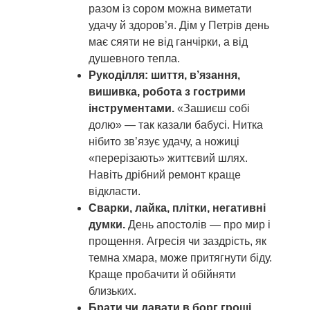
разом із сором можна виметати
удачу й здоров’я. Дім у Петрів день
має сяяти не від ганчірки, а від
душевного тепла.
Рукоділля: шиття, в’язання,
вишивка, робота з гострими
інструментами.
«Зашиєш собі
долю» — так казали бабусі. Нитка
нібито зв’язує удачу, а ножиці
«перерізають» життєвий шлях.
Навіть дрібний ремонт краще
відкласти.
Сварки, лайка, плітки, негативні
думки.
День апостолів — про мир і
прощення. Агресія чи заздрість, як
темна хмара, може притягнути біду.
Краще пробачити й обійняти
близьких.
Брати чи давати в борг гроші,