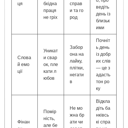
о, про
ця
бхідна
справ
ведіть
праця
и та го
день із
не гріх
род
близьк
ими
Почніт
Забор
ь день
Уникат
она на
із добр
Слова
и свар
лайку,
их слів
й емо
ок, пле
плітки,
— це з
ції
кати л
негати
адасть
юбов
в
тон ро
ку
Відкла
Не мо
діть ба
Помір
жна бр
нківсь
ність,
Фінан
ати чи
кі спра
але бе