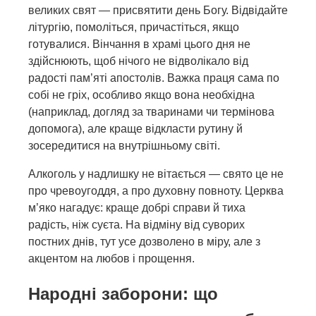
великих свят — присвятити день Богу. Відвідайте
літургію, помоліться, причастіться, якщо
готувалися. Вінчання в храмі цього дня не
здійснюють, щоб нічого не відволікало від
радості пам’яті апостолів. Важка праця сама по
собі не гріх, особливо якщо вона необхідна
(наприклад, догляд за тваринами чи термінова
допомога), але краще відкласти рутину й
зосередитися на внутрішньому світі.
Алкоголь у надлишку не вітається — свято це не
про чревоугоддя, а про духовну повноту. Церква
м’яко нагадує: краще добрі справи й тиха
радість, ніж суєта. На відміну від суворих
постних днів, тут усе дозволено в міру, але з
акцентом на любов і прощення.
Народні заборони: що