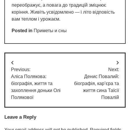
переображує, а повага до традицій зміцнює
коріння. Живіть усвідомлено — і літо відповість
вам теплом і урожаєм.
Posted in
Приметы и сны
Post
Previous:
Next:
navigation
Аліса Полякова:
Денис Повалий:
біографія, життя та
біографія, кар’єра та
захоплення доньки Олі
життя сина Таїсії
Полякової
Повалій
Leave a Reply
Your email address will not be published.
Required fields