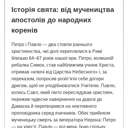
Історія свята: від мучеництва
апостолів до народних
коренів
Петро і Павло — два стовпи раннього
християнства, чиї долі переплелися в Римі
близько 64–67 років нашої ери. Петро, колишній
рибалка Симон, став найближчим учнем Христа,
отримав «ключі від Царства Небесного» і, за
переказом, попросив розіп’яти себе догори
дригом, щоб не уподібнюватися Учителю. Павло,
колись Савл, який люто переслідував християн,
пережив чудесне навернення на дорозі до
Дамаска й перетворився на невтомного
проповідника серед язичників. Обоє прийняли
мученицьку смерть за імператора Нерона: Петро
— на хресті, Павло — від меча. Їхню спільну