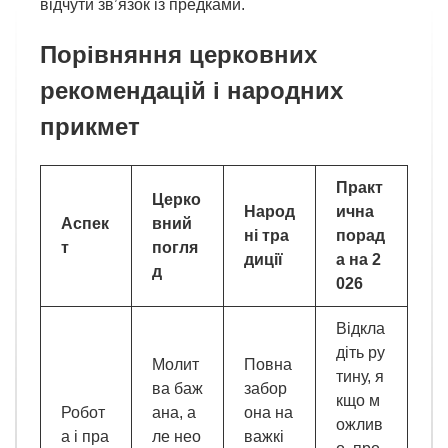
відчути зв’язок із предками.
Порівняння церковних
рекомендацій і народних
прикмет
Практ
Церко
Народ
ична
Аспек
вний
ні тра
порад
т
погля
диції
а на 2
д
026
Відкла
діть ру
Молит
Повна
тину, я
ва баж
забор
кщо м
Робот
ана, а
она на
ожлив
а і пра
ле нео
важкі