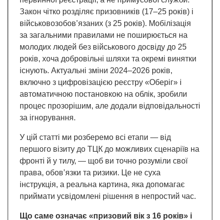
Закон чітко розділяє призовників (17–25 років) і
військовозобов’язаних (з 25 років). Мобілізація
за загальними правилами не поширюється на
молодих людей без військового досвіду до 25
років, хоча добровільні шляхи та окремі винятки
існують. Актуальні зміни 2024–2026 років,
включно з цифровізацією реєстру «Оберіг» і
автоматичною постановкою на облік, зробили
процес прозорішим, але додали відповідальності
за ігнорування.
У цій статті ми розберемо всі етапи — від
першого візиту до ТЦК до можливих сценаріїв на
фронті й у тилу, — щоб ви точно розуміли свої
права, обов’язки та ризики. Це не суха
інструкція, а реальна картина, яка допомагає
приймати усвідомлені рішення в непростий час.
Що саме означає «призовий вік з 16 років» і