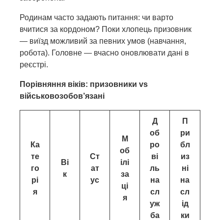
Родинам часто задають питання: чи варто
вчитися за кордоном? Поки хлопець призовник
— виїзд можливий за певних умов (навчання,
робота). Головне — вчасно оновлювати дані в
реєстрі.
Порівняння віків: призовники vs
військовозобов’язані
Д
П
об
ри
М
Ка
ро
бл
об
те
Ст
ві
из
Ві
ілі
го
ат
ль
ні
к
за
рі
ус
на
на
ці
я
сл
сл
я
уж
ід
ба
ки