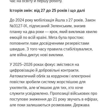
час на освіту й першу роботу.
Історія змін: від 27 до 25 років і що далі
До 2024 року мобілізація йшла з 27 років. Закон
№3127-IX, підписаний Зеленським, знизив
планку на два роки — крок, який викликав хвилю
емоцій по всій країні. Мета була простою:
поповнити лави досвідченими резервістами
швидше. З того часу правила стабілізувалися,
але війна диктує нові виклики.
У 2025–2026 роках фокус змістився на
цифровізацію й добровільні контракти.
Автоматичний облік за кордоном і електронні
повістки зробили систему жорсткішою для
ухилянтів, але м’якшою для тих, хто хоче
служити усвідомлено. Пропозиції військових про
поступове зниження до 21 року звучать в ефірах,
але поки залишаються розмовами. Держава