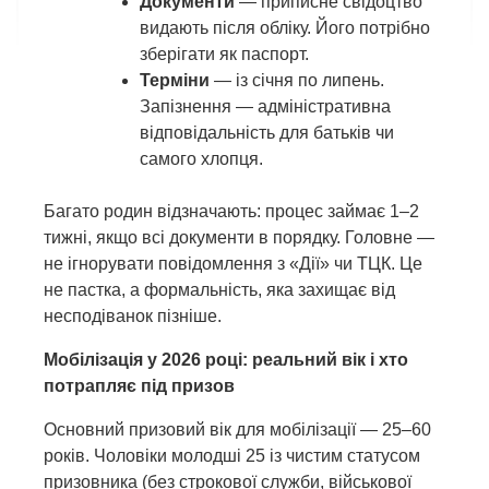
Документи
— приписне свідоцтво
видають після обліку. Його потрібно
зберігати як паспорт.
Терміни
— із січня по липень.
Запізнення — адміністративна
відповідальність для батьків чи
самого хлопця.
Багато родин відзначають: процес займає 1–2
тижні, якщо всі документи в порядку. Головне —
не ігнорувати повідомлення з «Дії» чи ТЦК. Це
не пастка, а формальність, яка захищає від
несподіванок пізніше.
Мобілізація у 2026 році: реальний вік і хто
потрапляє під призов
Основний призовий вік для мобілізації — 25–60
років. Чоловіки молодші 25 із чистим статусом
призовника (без строкової служби, військової