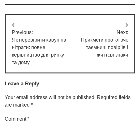
Post
Previous:
Next:
navigation
Як перевірити кавун на
Прикмети про ключі:
нітрати: повне
таємниці повір’їв і
керівництво для ринку
життєві знаки
та дому
Leave a Reply
Your email address will not be published.
Required fields
are marked
*
Comment
*