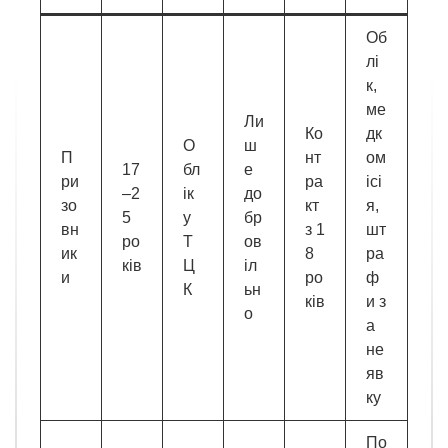
Об
лі
к,
ме
Ли
Ко
дк
О
ш
П
нт
ом
17
бл
е
ри
ра
ісі
–2
ік
до
зо
кт
я,
5
у
бр
вн
з 1
шт
ро
Т
ов
ик
8
ра
ків
Ц
іл
и
ро
ф
К
ьн
ків
и з
о
а
не
яв
ку
По