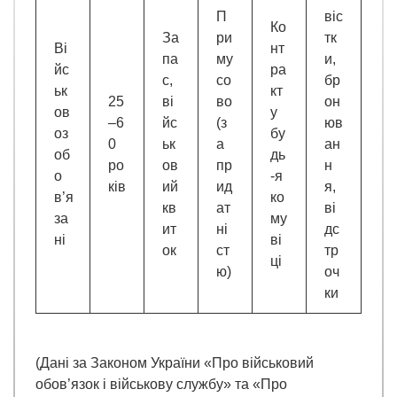
П
віс
Ко
За
ри
тк
Ві
нт
па
му
и,
йс
ра
с,
со
бр
ьк
кт
25
ві
во
он
ов
у
–6
йс
(з
юв
оз
бу
0
ьк
а
ан
об
дь
ро
ов
пр
н
о
-я
ків
ий
ид
я,
в’я
ко
кв
ат
ві
за
му
ит
ні
дс
ні
ві
ок
ст
тр
ці
ю)
оч
ки
(Дані за Законом України «Про військовий
обов’язок і військову службу» та «Про