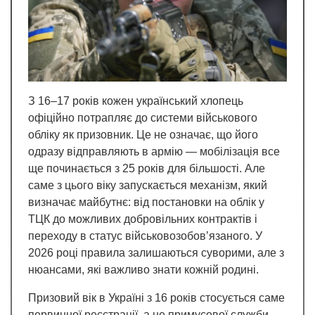
З 16–17 років кожен український хлопець
офіційно потрапляє до системи військового
обліку як призовник. Це не означає, що його
одразу відправляють в армію — мобілізація все
ще починається з 25 років для більшості. Але
саме з цього віку запускається механізм, який
визначає майбутнє: від постановки на облік у
ТЦК до можливих добровільних контрактів і
переходу в статус військовозобов’язаного. У
2026 році правила залишаються суворими, але з
нюансами, які важливо знати кожній родині.
Призовий вік в Україні з 16 років стосується саме
первинної реєстрації, а не примусової служби.