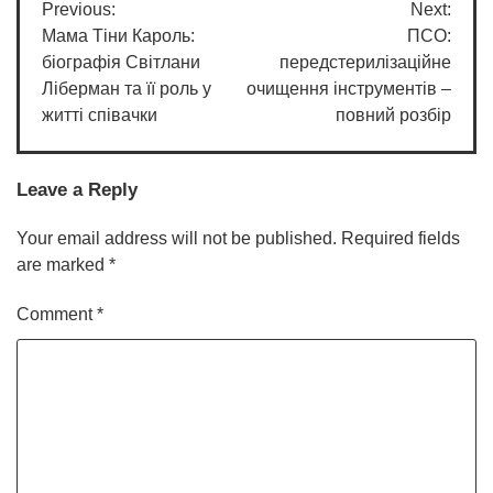
Previous:
Next:
navigation
Мама Тіни Кароль:
ПСО:
біографія Світлани
передстерилізаційне
Ліберман та її роль у
очищення інструментів –
житті співачки
повний розбір
Leave a Reply
Your email address will not be published.
Required fields
are marked
*
Comment
*