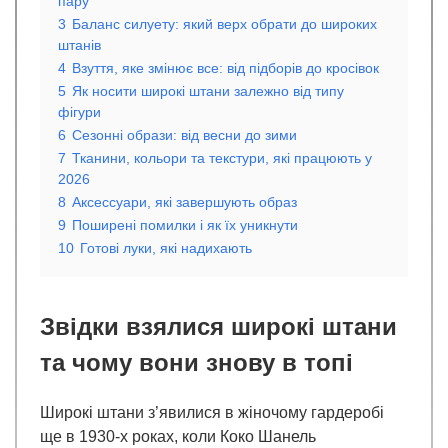
пару
3
Баланс силуету: який верх обрати до широких
штанів
4
Взуття, яке змінює все: від підборів до кросівок
5
Як носити широкі штани залежно від типу
фігури
6
Сезонні образи: від весни до зими
7
Тканини, кольори та текстури, які працюють у
2026
8
Аксессуари, які завершують образ
9
Поширені помилки і як їх уникнути
10
Готові луки, які надихають
Звідки взялися широкі штани
та чому вони знову в топі
Широкі штани з’явилися в жіночому гардеробі
ще в 1930-х роках, коли Коко Шанель