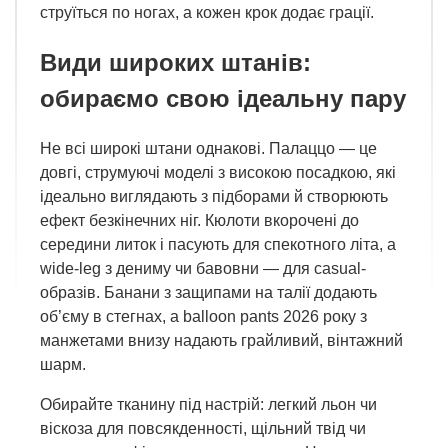
струїться по ногах, а кожен крок додає грації.
Види широких штанів:
обираємо свою ідеальну пару
Не всі широкі штани однакові. Палаццо — це
довгі, струмуючі моделі з високою посадкою, які
ідеально виглядають з підборами й створюють
ефект безкінечних ніг. Кюлоти вкорочені до
середини литок і пасують для спекотного літа, а
wide-leg з дениму чи бавовни — для casual-
образів. Банани з защипами на талії додають
об’єму в стегнах, а balloon pants 2026 року з
манжетами внизу надають грайливий, вінтажний
шарм.
Обирайте тканину під настрій: легкий льон чи
віскоза для повсякденності, щільний твід чи