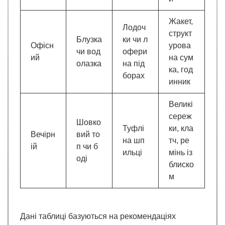
Жакет,
Лодоч
структ
Блузка
ки чи л
Офісн
урова
чи вод
офери
ий
на сум
олазка
на під
ка, год
борах
инник
Великі
сереж
Шовко
Туфлі
ки, кла
Вечірн
вий то
на шп
тч, ре
ій
п чи б
ильці
мінь із
оді
блиско
м
Дані таблиці базуються на рекомендаціях