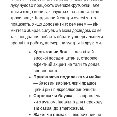
луку чудово працюють oversize-футболки, але
тільки якщо вони закінчуються на лінії талії чи
трохи вище. Кардигани й светри oversize теж
працюють, якщо доповнити їх ременем — він
миттєво збирає силует. За моїм досвідом, саме
такі поєднання роблять образи універсальними:
вранці на роботу, ввечері на зустріч із друзями.
Кроп-топ чи боді
— для літа й
високої посадки штанів, створює
ефектний акцент на талії та додає
впевненості.
Прилягаюча водолазка чи майка
— базовий варіант, який працює
цілий рік і підкреслює жіночність.
Сорочка чи блузка
— заправлена
чи з вузлом, ідеально для переходу
від casual до smart-casual.
Жакет чи піджак
— вкорочений чи