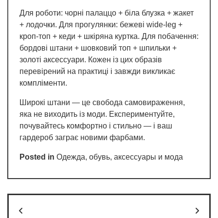
Для роботи: чорні палаццо + біла блузка + жакет
+ лодочки. Для прогулянки: бежеві wide-leg +
кроп-топ + кеди + шкіряна куртка. Для побачення:
бордові штани + шовковий топ + шпильки +
золоті аксессуари. Кожен із цих образів
перевірений на практиці і завжди викликає
компліменти.
Широкі штани — це свобода самовираження,
яка не виходить із моди. Експериментуйте,
почувайтесь комфортно і стильно — і ваш
гардероб заграє новими фарбами.
Posted in
Одежда, обувь, аксессуары и мода
Post