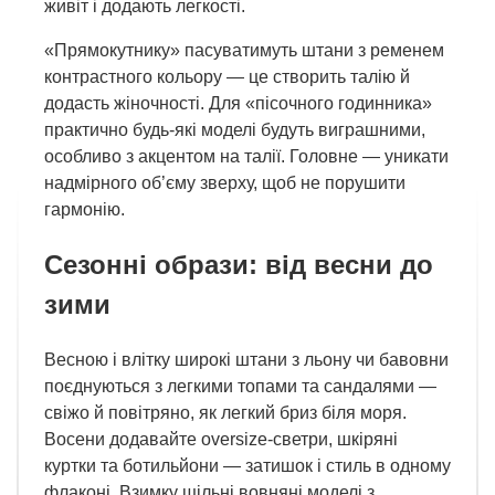
живіт і додають легкості.
«Прямокутнику» пасуватимуть штани з ременем
контрастного кольору — це створить талію й
додасть жіночності. Для «пісочного годинника»
практично будь-які моделі будуть виграшними,
особливо з акцентом на талії. Головне — уникати
надмірного об’єму зверху, щоб не порушити
гармонію.
Сезонні образи: від весни до
зими
Весною і влітку широкі штани з льону чи бавовни
поєднуються з легкими топами та сандалями —
свіжо й повітряно, як легкий бриз біля моря.
Восени додавайте oversize-светри, шкіряні
куртки та ботильйони — затишок і стиль в одному
флаконі. Взимку щільні вовняні моделі з