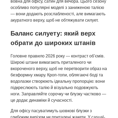
вовна для офісу, сатин для вечора. Цього сезону
особливо популярні моделі з заниженою талією
— вони додають розслабленості, але вимагають
акуратного верху, щоб не обтяжувати силует.
Баланс силуету: який верх
обрати до широких штанів
Головне правило 2026 року — контраст об’ємів.
Широкі штани вимагають приталеного чи
вкороченого верху, щоб не перетворити образ на
безформну хмару. Кроп-топи, облягаючі боді та
водолазки створюють ідеальну пропорцію: вони
підкреслюють талію й візуально подовжують
ноги. Заправляйте сорочку чи блузку частково —
це додає динаміки й сучасності.
Для офісу пасуватимуть шовкові блузки з
глибоким вирізом чи приталені жакети. У casual-