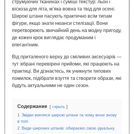
струмуючих тканинах і суміші текстур: льон і
віскоза для літа, м’яка вовна та твід для осені.
Широкі штани пасують практично всім типам
фігури, якщо знати нюанси стилізації. Вони
перетворюють звичайний день на модну пригоду,
де кожен крок виглядає продуманим і
елегантним.
Від приталеного верху до сміливих аксесуарів —
тут зібрані перевірені прийоми, які працюють на
практиці. Ви дізнаєтесь, як уникнути типових
помилок, підібрати взуття та створити образи, які
будуть актуальними не один сезон.
Содержание
скрыть
1
Звідки взялися широкі штани та чому вони знову
в топі
2
Види широких штанів: обираємо свою ідеальну