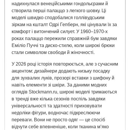
надихнулася венеційськими гондольєрами й
створила перші палаццо з легкого шовку. Ці
моделі швидко сподобалися голлівудським
зіркам на кшталт Одрі Гепберн, які цінували їх за
комфорт і витончений силует. У 1960–1970-х
роках палаццо пережили справжній бум завдяки
Еміліо Пуччі та диско-стилю, коли широкі брюки
стали символом свободи й жіночності.
У 2026 році історія повторюється, але з сучасним
акцентом: дизайнери додають низьку посадку
для зухвалих луків, прозорі вставки з шифону й
навіть елементи зі шкіри. За даними модних
оглядів Stockmann.ru, широкі моделі тримаються
в тренді вже кілька сезонів поспіль завдяки
універсальності та здатності приховувати
недоліки фігури, водночас підкреслюючи
переваги. Вони не просто одяг — це спосіб
відчути себе впевненіше, коли тканина м’яко