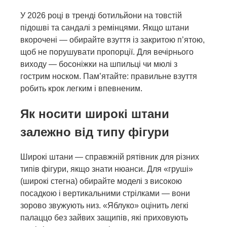
У 2026 році в тренді ботильйони на товстій
підошві та сандалі з ремінцями. Якщо штани
вкорочені — обирайте взуття із закритою п’ятою,
щоб не порушувати пропорції. Для вечірнього
виходу — босоніжки на шпильці чи мюлі з
гострим носком. Пам’ятайте: правильне взуття
робить крок легким і впевненим.
Як носити широкі штани
залежно від типу фігури
Широкі штани — справжній рятівник для різних
типів фігури, якщо знати нюанси. Для «груші»
(широкі стегна) обирайте моделі з високою
посадкою і вертикальними стрілками — вони
зорово звужують низ. «Яблуко» оцінить легкі
палаццо без зайвих защипів, які приховують