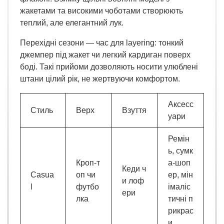
жакетами та високими чоботами створюють
теплий, але елегантний лук.
Перехідні сезони — час для layering: тонкий
джемпер під жакет чи легкий кардиган поверх
боді. Такі прийоми дозволяють носити улюблені
штани цілий рік, не жертвуючи комфортом.
Аксесс
Стиль
Верх
Взуття
уари
Ремін
ь, сумк
Кроп-т
а-шоп
Кеди ч
Casua
оп чи
ер, мін
и лоф
l
футбо
імаліс
ери
лка
тичні п
рикрас
и