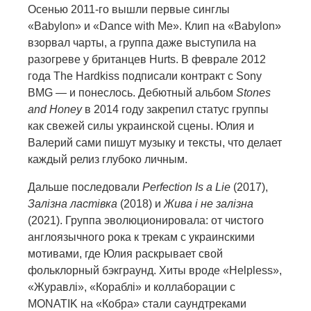
Осенью 2011-го вышли первые синглы
«Babylon» и «Dance with Me». Клип на «Babylon»
взорвал чарты, а группа даже выступила на
разогреве у британцев Hurts. В феврале 2012
года The Hardkiss подписали контракт с Sony
BMG — и понеслось. Дебютный альбом
Stones
and Honey
в 2014 году закрепил статус группы
как свежей силы украинской сцены. Юлия и
Валерий сами пишут музыку и тексты, что делает
каждый релиз глубоко личным.
Дальше последовали
Perfection Is a Lie
(2017),
Залізна ластівка
(2018) и
Жива і не залізна
(2021). Группа эволюционировала: от чистого
англоязычного рока к трекам с украинскими
мотивами, где Юлия раскрывает свой
фольклорный бэкграунд. Хиты вроде «Helpless»,
«Журавлі», «Кораблі» и коллаборации с
MONATIK на «Кобра» стали саундтреками