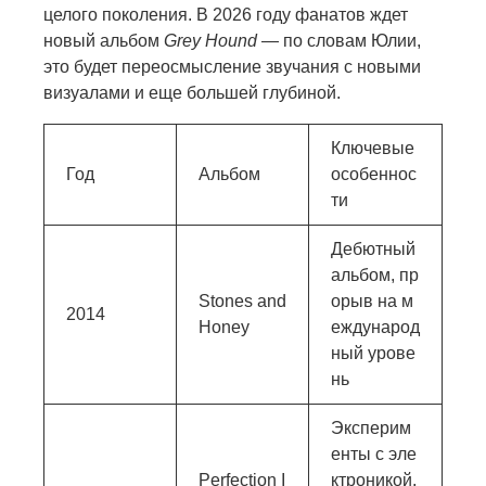
целого поколения. В 2026 году фанатов ждет
новый альбом
Grey Hound
— по словам Юлии,
это будет переосмысление звучания с новыми
визуалами и еще большей глубиной.
Ключевые
Год
Альбом
особеннос
ти
Дебютный
альбом, пр
Stones and
орыв на м
2014
Honey
еждународ
ный урове
нь
Эксперим
енты с эле
Perfection I
ктроникой,