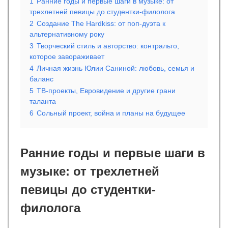
1
Ранние годы и первые шаги в музыке: от
трехлетней певицы до студентки-филолога
2
Создание The Hardkiss: от поп-дуэта к
альтернативному року
3
Творческий стиль и авторство: контральто,
которое завораживает
4
Личная жизнь Юлии Саниной: любовь, семья и
баланс
5
ТВ-проекты, Евровидение и другие грани
таланта
6
Сольный проект, война и планы на будущее
Ранние годы и первые шаги в
музыке: от трехлетней
певицы до студентки-
филолога