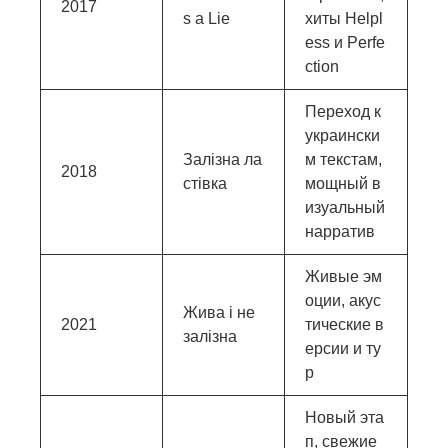
2017
s a Lie
хиты Helpl
ess и Perfe
ction
Переход к
украински
Залізна ла
м текстам,
2018
стівка
мощный в
изуальный
нарратив
Живые эм
оции, акус
Жива і не
2021
тические в
залізна
ерсии и ту
р
Новый эта
п, свежие