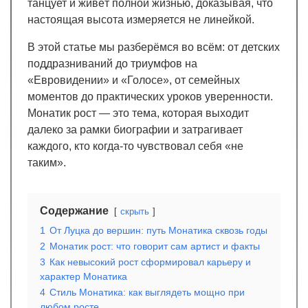
танцует и живёт полной жизнью, доказывая, что
настоящая высота измеряется не линейкой.
В этой статье мы разберёмся во всём: от детских
поддразниваний до триумфов на
«Евровидении» и «Голосе», от семейных
моментов до практических уроков уверенности.
Монатик рост — это тема, которая выходит
далеко за рамки биографии и затрагивает
каждого, кто когда-то чувствовал себя «не
таким».
Содержание
скрыть
1
От Луцка до вершин: путь Монатика сквозь годы
2
Монатик рост: что говорит сам артист и факты
3
Как невысокий рост сформировал карьеру и
характер Монатика
4
Стиль Монатика: как выглядеть мощно при
любом росте