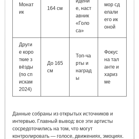
идени
Монат
мор сд
164 см
е, наст
ик
елали
авник
его ик
«Голо
оной
са»
Други
е коро
Фокус
Топ-ча
ткие з
на тал
До 165
рты и
вёзды
анте и
см
наград
(по сп
хариз
ы
искам
ме
2024)
Данные собраны из открытых источников и
интервью. Главный вывод: все эти артисты
сосредоточились на том, что могут
контролировать — голосе, движениях, эмоциях.