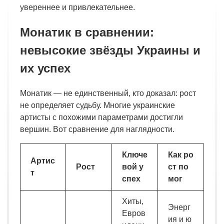
увереннее и привлекательнее.
Монатик в сравнении:
невысокие звёзды Украины и
их успех
Монатик — не единственный, кто доказал: рост
не определяет судьбу. Многие украинские
артисты с похожими параметрами достигли
вершин. Вот сравнение для наглядности.
Ключе
Как ро
Артис
Рост
вой у
ст по
т
спех
мог
Хиты,
Энерг
Евров
ия и ю