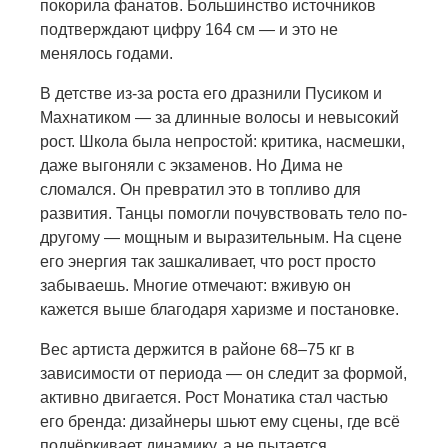
покорила фанатов. Большинство источников
подтверждают цифру 164 см — и это не
менялось годами.
В детстве из-за роста его дразнили Пусиком и
Махнатиком — за длинные волосы и невысокий
рост. Школа была непростой: критика, насмешки,
даже выгоняли с экзаменов. Но Дима не
сломался. Он превратил это в топливо для
развития. Танцы помогли почувствовать тело по-
другому — мощным и выразительным. На сцене
его энергия так зашкаливает, что рост просто
забываешь. Многие отмечают: вживую он
кажется выше благодаря харизме и постановке.
Вес артиста держится в районе 68–75 кг в
зависимости от периода — он следит за формой,
активно двигается. Рост Монатика стал частью
его бренда: дизайнеры шьют ему сцены, где всё
подчёркивает динамику, а не пытается