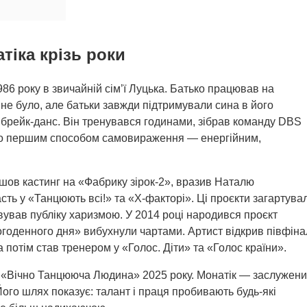
тіка крізь роки
986 року в звичайній сім’ї Луцька. Батько працював на
не було, але батьки завжди підтримували сина в його
в брейк-данс. Він тренувався годинами, зібрав команду DBS
його першим способом самовираження — енергійним,
ойшов кастинг на «Фабрику зірок-2», вразив Наталю
асть у «Танцюють всі!» та «Х-факторі». Ці проєкти загартува
овував публіку харизмою. У 2014 році народився проєкт
годенного дня» вибухнули чартами. Артист відкрив півфіна
потім став тренером у «Голос. Діти» та «Голос країни».
т «Вічно Танцююча Людина» 2025 року. Монатік — заслужен
Його шлях показує: талант і праця пробивають будь-які