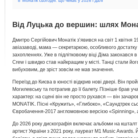
8
Монатік сьогодні: що чекає у 2026 і далі
Від Луцька до вершин: шлях Мона
Дмитро Сергійович Монатік з’явився на світ 1 квітня 1
авіазаводі, мама — секретаркою, особливого достатку 
захопленнях. Уже в підлітковому віці Діма закохався 
Crew і швидко став найкращим у місті. Танці стали 
вибуховим, де зріст зовсім не мав значення.
Переїзд до Києва в юності відкрив нові двері. Він пр
Могилевську та потрапив до її балету. Пізніше брав уч
характер: на сцені він не просто рухався — він зачар
MONATIK. Пісні «Кружить», «Глибоко», «Саундтрек сьо
Євробачення-2017 англомовною версією «Spinning», а 
До 2026 року дискографія включає альбоми на кштал
артист України з 2021 року, лауреат M1 Music Awards. 