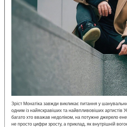
Зріст Монатіка завжди викликає питання у шанувальни
одним із найяскравіших та найвпливовіших артистів У
багато хто вважав недоліком, на потужне джерело енерг
не просто цифри зросту, а приклад, як внутрішній вого