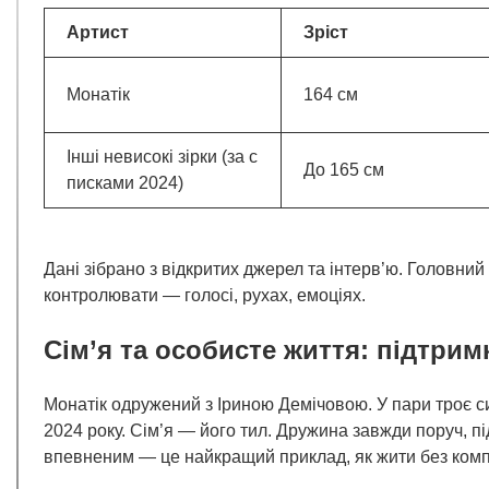
Артист
Зріст
Монатік
164 см
Інші невисокі зірки (за с
До 165 см
писками 2024)
Дані зібрано з відкритих джерел та інтерв’ю. Головний
контролювати — голосі, рухах, емоціях.
Сім’я та особисте життя: підтрим
Монатік одружений з Іриною Демічовою. У пари троє с
2024 року. Сім’я — його тил. Дружина завжди поруч, під
впевненим — це найкращий приклад, як жити без комп