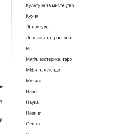
Культура та мистецтво
Кухня
Література
Логістика та транспорт
М
Магія, езотерика, таро
Міфи та легенди
Музика
ли
Напої
л
Наука
Новини
ий
Освіта