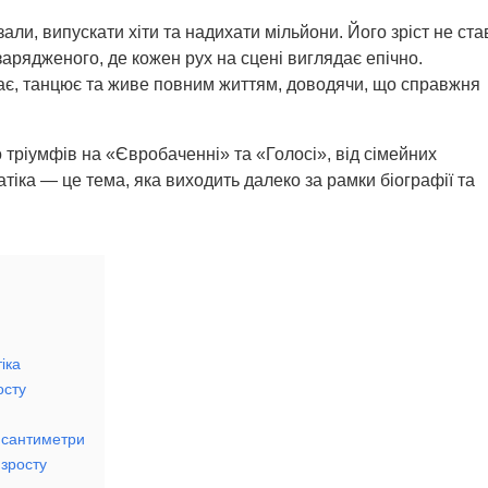
али, випускати хіти та надихати мільйони. Його зріст не ста
арядженого, де кожен рух на сцені виглядає епічно.
іває, танцює та живе повним життям, доводячи, що справжня
о тріумфів на «Євробаченні» та «Голосі», від сімейних
тіка — це тема, яка виходить далеко за рамки біографії та
іка
осту
і сантиметри
 зросту