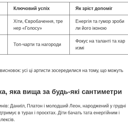
Ключовий успіх
Як зріст допоміг
Хіти, Євробачення, тре
Енергія та гумор зроби
нер «Голосу»
ли його іконою
Фокус на таланті та хар
Топ-чарти та нагороди
измі
 висновок: усі ці артисти зосередилися на тому, що можуть
ка, яка вища за будь-які сантиметри
инів: Даниїл, Платон і молодший Леон, народжений у грудні
тримує в турах і проєктах. Діти бачать тата енергійним і
лексів.