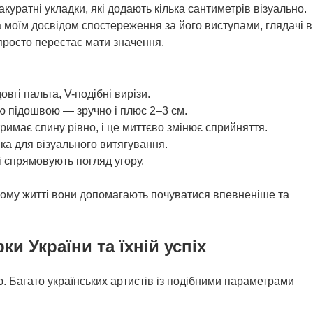
акуратні укладки, які додають кілька сантиметрів візуально.
 моїм досвідом спостереження за його виступами, глядачі в
 просто перестає мати значення.
овгі пальта, V-подібні вирізи.
 підошвою — зручно і плюс 2–3 см.
римає спину рівно, і це миттєво змінює сприйняття.
ка для візуального витягування.
 спрямовують погляд угору.
ному житті вони допомагають почуватися впевненіше та
ки України та їхній успіх
ю. Багато українських артистів із подібними параметрами