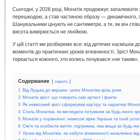
Сьогодні, у 2026 році, Монатік продовжує запалювати з
перешкодою, а став частиною образу — динамічного, з
Шанувальники цінують не сантиметри, а те, як він сп
висота вимірюється не лінійкою.
У цій статті ми розберемо все: від дитячих насмішок д
моментів до практичних уроків впевненості. Зріст Мона
торкається кожного, хто колись почувався «не таким».
Содержание
скрыть
1
Від Луцька до вершин: шлях Монатіка крізь роки
2
Монатік зріст: що говорить сам артист і факти
3
Як невисокий зріст сформував кар’єру та характер Монат
4
Стиль Монатіка: як виглядати потужним за будь-якого зр
5
Монатік у порівнянні: невисокі зірки України та їхній успіх
6
Сім’я та особисте життя: підтримка, яка вища за будь-як
7
Уроки від Монатіка: як набути впевненості незалежно від