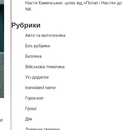
Настя Каменських: шлях від «Потап і Настя» до
NK
Рубрики
Авто та мототехніка
Без рубрики
Безпека
Військова тематика
Усі додатки
translated name
Гороскоп
Гроші
Дім
це
Домашні тварини