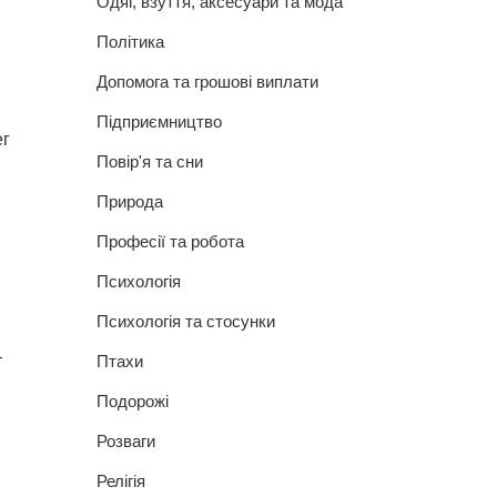
Одяг, взуття, аксесуари та мода
Політика
Допомога та грошові виплати
Підприємництво
ег
Повір'я та сни
Природа
Професії та робота
Психологія
Психологія та стосунки
т
Птахи
Подорожі
Розваги
Релігія