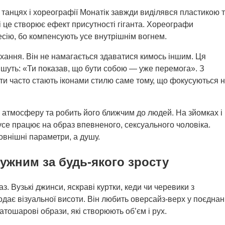
 танцях і хореографії Монатік завжди виділявся пластикою 
ні це створює ефект присутності гіганта. Хореографи
есію, бо компенсують усе внутрішнім вогнем.
кохання. Він не намагається здаватися кимось іншим. Ця
шуть: «Ти показав, що бути собою — уже перемога». З
исти часто стають іконами стилю саме тому, що фокусуються 
 атмосферу та робить його ближчим до людей. На зйомках і
усе працює на образ впевненого, сексуального чоловіка.
зовнішні параметри, а душу.
тужним за будь-якого зросту
. Вузькі джинси, яскраві куртки, кеди чи черевики з
ає візуальної висоти. Він любить оверсайз-верх у поєднан
атошарові образи, які створюють об’єм і рух.