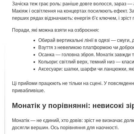
Зачіска теж грає роль: раніше довге волосся, зараз — 
Макіяж і освітлення на концертах посилюють ефект. За
перших рядах відзначають: енергія б’є ключем, і зріст
Поради, які можна взяти на озброєння:
Обирай вертикальні лінії в одязі — смуги, д
Взуття з невеликою платформою чи доброю
Осанка — головна зброя. Монатік завжди т
Кольори: світлий верх, темний низ — класи
Аксесуари: шапки, шарфи чи ланцюжки, які
Ці прийоми працюють не тільки на сцені. У повсякден
привабливіше.
Монатік у порівнянні: невисокі зір
Монатік — не єдиний, хто довів: зріст не визначає дол
досягли вершин. Ось порівняння для наочності.