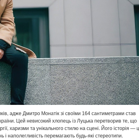
ків, адже Дмитро Монатік зі своїми 164 сантиметрами став
країни. Цей невисокий хлопець із Луцька перетворив те, що
ії, харизми та унікального стилю на сцені. Його історія — 
нь і наполегливість перемагають будь-які стереотипи.