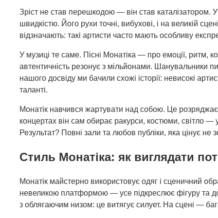
Зріст не став перешкодою — він став каталізатором. У
швидкістю. Його рухи точні, вибухові, і на великій сце
відзначають: такі артисти часто мають особливу експр
У музиці те саме. Пісні Монатіка — про емоції, ритм, 
автентичність резонує з мільйонами. Шанувальники пи
нашого досвіду ми бачили схожі історії: невисокі арт
таланті.
Монатік навчився жартувати над собою. Це розряджає
концертах він сам обирає ракурси, костюми, світло — 
Результат? Повні зали та любов публіки, яка цінує не 
Стиль Монатіка: як виглядати по
Монатік майстерно використовує одяг і сценичний образ
невеликою платформою — усе підкреслює фігуру та дод
з облягаючим низом: це витягує силует. На сцені — баг