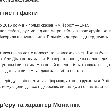
 ще більш надихаючою.
ртист і факти
ю 2016 року він прямо сказав: «Мій зріст — 164,5
ав себе з друзями під два метри: «Коли в твоїх друзів і кол
ть підкорила шанувальників. Більшість джерел підтверджують
атиком — за довге волосся та невисокий зріст. Школа була
ів. Але Діма не зламався. Він перетворив це на паливо для
отужним і виразним. На сцені його енергія так зашкалює, що
ін здається вищим завдяки харизмі та поставі.
 періоду — він стежить за формою, активно рухається. Зріс
 йому сцени, де все підкреслює динаміку, а не намагається
р’єру та характер Монатіка