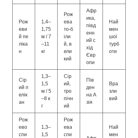
Афр
Рож
ика,
Рож
1,4–
ева
Най
півд
еви
1,75
то-б
мен
енн
й пе
м / 7
іли
шої
ий с
ліка
–11
й, в
турб
хід
н
кг
ели
оти
Євр
кий
опи
1,3–
Сір
Сір
Пів
1,5
ий,
Вра
ий п
ден
м / 5
тро
зли
елік
на А
–8 к
пічн
вий
ан
зія
г
ий
Рож
Рож
ево
1,3–
ева
Най
спи
1,5
спи
мен