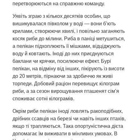
перетворюються на справжню команду.
Уявіть зграю з кількох десятків особин, що
вишикувалася півколом у воді — вони б’ють
крилами, створюючи хвилі, і повільно заганяють
косяк риби до мілини. Риба в паніці метушиться,
а пелікан підхоплюють її мішками, відціджують
воду й ковтають. Іноді до них приєднуються
баклани чи крячки, посилюючи ефект. Бурі
пелікан, на відміну від інших, пікірують із висоти
до 20 метрів, пірнаючи за здобиччю як живі
торпеди. Добовий раціон перевищує кілограм
риби, а за сезон вирощування пташенят сім’я
споживає сотні кілограмів.
Окрім риби пелікан іноді ловлять ракоподібних,
дрібних ссавців на березі чи навіть інших птахів,
якщо ті трапляються. Така опортуністична дієта
допомагає їм виживати в мінливих умовах. В