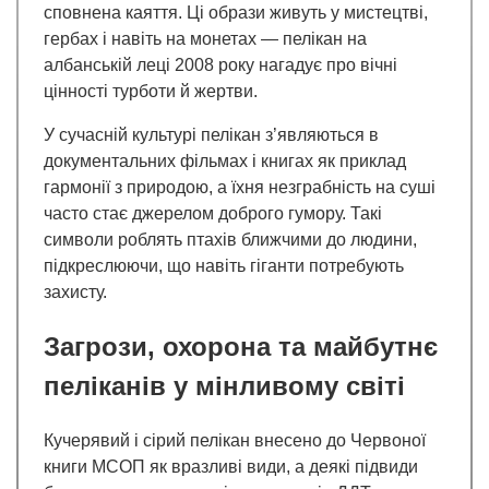
сповнена каяття. Ці образи живуть у мистецтві,
гербах і навіть на монетах — пелікан на
албанській леці 2008 року нагадує про вічні
цінності турботи й жертви.
У сучасній культурі пелікан з’являються в
документальних фільмах і книгах як приклад
гармонії з природою, а їхня незграбність на суші
часто стає джерелом доброго гумору. Такі
символи роблять птахів ближчими до людини,
підкреслюючи, що навіть гіганти потребують
захисту.
Загрози, охорона та майбутнє
пеліканів у мінливому світі
Кучерявий і сірий пелікан внесено до Червоної
книги МСОП як вразливі види, а деякі підвиди