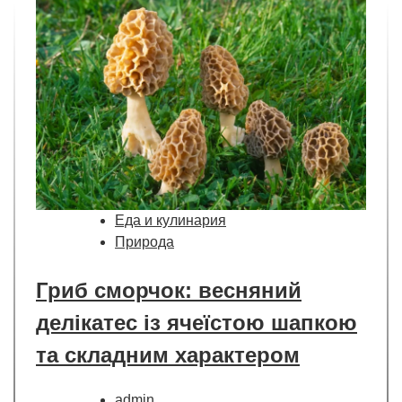
Еда и кулинария
Природа
Гриб сморчок: весняний
делікатес із ячеїстою шапкою
та складним характером
admin