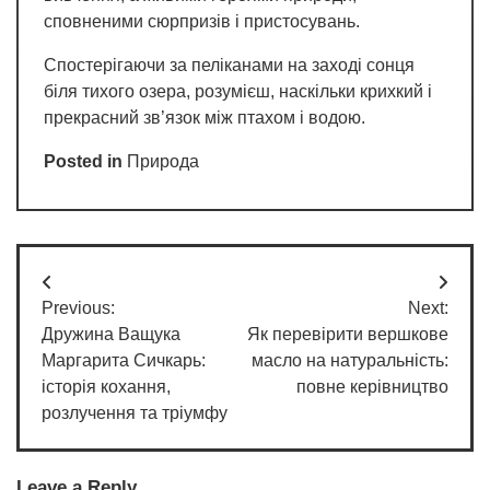
сповненими сюрпризів і пристосувань.
Спостерігаючи за пеліканами на заході сонця
біля тихого озера, розумієш, наскільки крихкий і
прекрасний зв’язок між птахом і водою.
Posted in
Природа
Post
Previous:
Next:
navigation
Дружина Ващука
Як перевірити вершкове
Маргарита Сичкарь:
масло на натуральність:
історія кохання,
повне керівництво
розлучення та тріумфу
Leave a Reply