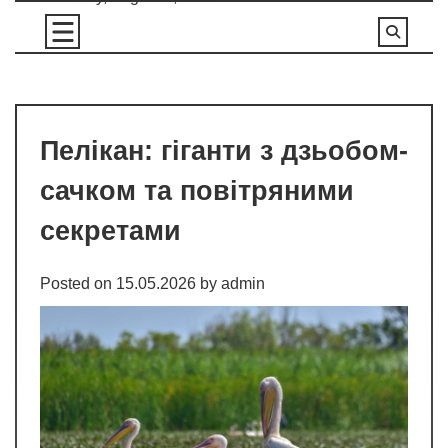
Skip
to
content
Пелікан: гіганти з дзьобом-
сачком та повітряними
секретами
Posted on
15.05.2026
by
admin