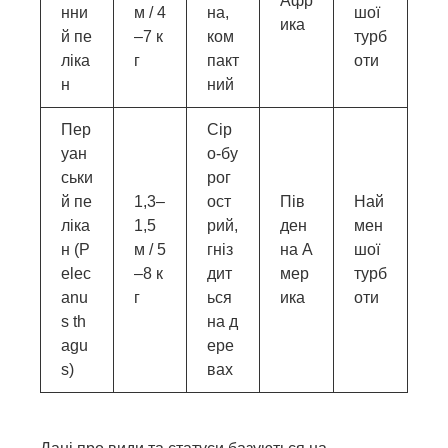
Афр
нни
м / 4
на,
шої
ика
й пе
–7 к
ком
турб
ліка
г
пакт
оти
н
ний
Пер
Сір
уан
о-бу
ськи
рог
й пе
1,3–
ост
Пів
Най
ліка
1,5
рий,
ден
мен
н (P
м / 5
гніз
на А
шої
elec
–8 к
дит
мер
турб
anu
г
ься
ика
оти
s th
на д
agu
ере
s)
вах