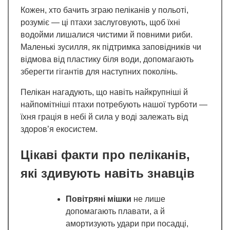
Кожен, хто бачить зграю пеліканів у польоті,
розуміє — ці птахи заслуговують, щоб їхні
водойми лишалися чистими й повними риби.
Маленькі зусилля, як підтримка заповідників чи
відмова від пластику біля води, допомагають
зберегти гігантів для наступних поколінь.
Пелікан нагадують, що навіть найкрупніші й
найпомітніші птахи потребують нашої турботи —
їхня грація в небі й сила у воді залежать від
здоров’я екосистем.
Цікаві факти про пеліканів,
які здивують навіть знавців
Повітряні мішки
не лише
допомагають плавати, а й
амортизують удари при посадці,