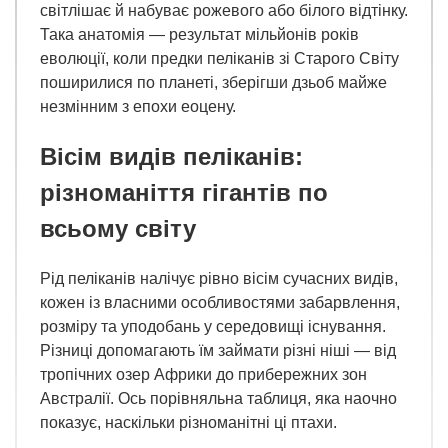
світлішає й набуває рожевого або білого відтінку.
Така анатомія — результат мільйонів років
еволюції, коли предки пеліканів зі Старого Світу
поширилися по планеті, зберігши дзьоб майже
незмінним з епохи еоцену.
Вісім видів пеліканів:
різноманіття гігантів по
всьому світу
Рід пеліканів налічує рівно вісім сучасних видів,
кожен із власними особливостями забарвлення,
розміру та уподобань у середовищі існування.
Різниці допомагають їм займати різні ніші — від
тропічних озер Африки до прибережних зон
Австралії. Ось порівняльна таблиця, яка наочно
показує, наскільки різноманітні ці птахи.