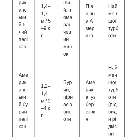
рик
іли
1,4–
Пів
Най
анс
й, п
1,7
нічн
мен
ьки
ома
м / 5
а А
шої
й бі
ран
–9 к
мер
турб
лий
чев
г
ика
оти
пелі
ий
кан
міш
ок
Най
Аме
мен
рик
Бур
Аме
шої
1,2–
анс
ий,
рик
турб
1,4
ьки
пірн
а, уз
оти
м / 2
й бу
ає з
бер
(під
–4 к
рий
вис
ежж
вид
г
пелі
оти
я
и рі
кан
дкіс
ні)