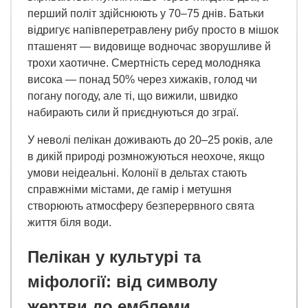
перший політ здійснюють у 70–75 днів. Батьки
відригує напівперетравлену рибу просто в мішок
пташенят — видовище водночас зворушливе й
трохи хаотичне. Смертність серед молодняка
висока — понад 50% через хижаків, голод чи
погану погоду, але ті, що вижили, швидко
набирають сили й приєднуються до зграї.
У неволі пелікан доживають до 20–25 років, але
в дикій природі розмножуються неохоче, якщо
умови неідеальні. Колонії в дельтах стають
справжніми містами, де гамір і метушня
створюють атмосферу безперервного свята
життя біля води.
Пелікан у культурі та
міфології: від символу
жертви до емблеми