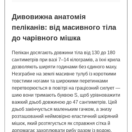
Дивовижна анатомія
пеліканів: від масивного тіла
до чарівного мішка
Пелікан досягають довжини тіла від 130 до 180
сантиметрів при вазі 7–14 кілограмів, а їхні крила
дозволяють ширяти годинами без єдиного маху.
Незграбне на землі масивне тулуб із короткими
товстими ногами та широкими перетинками
перетворюється в повітрі на граціозний силует —
шию вони тримають буквою S, щоб урівноважити
важкий дзьоб довжиною до 47 сантиметрів. Цей
дзьоб закінчується маленьким гачком, а знизу
розташований неймовірно еластичний шкіряний
мішок, який розтягується як справжня сітка й
допомагає захоплювати рибу разом із водою.