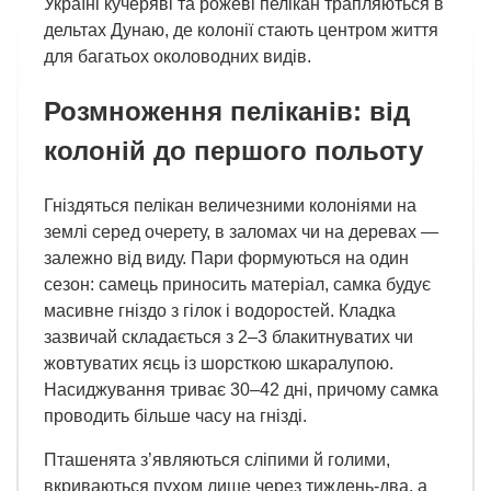
Україні кучеряві та рожеві пелікан трапляються в
дельтах Дунаю, де колонії стають центром життя
для багатьох околоводних видів.
Розмноження пеліканів: від
колоній до першого польоту
Гніздяться пелікан величезними колоніями на
землі серед очерету, в заломах чи на деревах —
залежно від виду. Пари формуються на один
сезон: самець приносить матеріал, самка будує
масивне гніздо з гілок і водоростей. Кладка
зазвичай складається з 2–3 блакитнуватих чи
жовтуватих яєць із шорсткою шкаралупою.
Насиджування триває 30–42 дні, причому самка
проводить більше часу на гнізді.
Пташенята з’являються сліпими й голими,
вкриваються пухом лише через тиждень-два, а