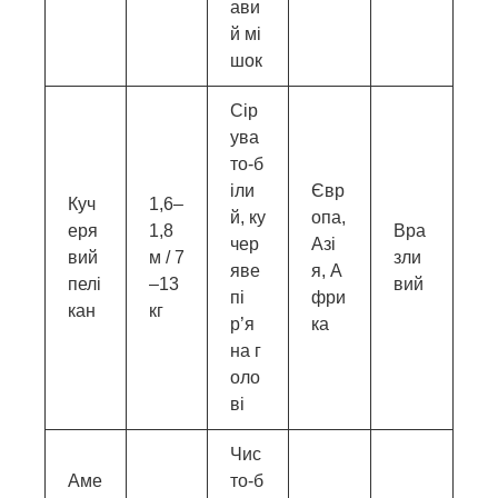
ави
й мі
шок
Сір
ува
то-б
іли
Євр
Куч
1,6–
й, ку
опа,
еря
1,8
Вра
чер
Азі
вий
м / 7
зли
яве
я, А
пелі
–13
вий
пі
фри
кан
кг
р’я
ка
на г
оло
ві
Чис
Аме
то-б