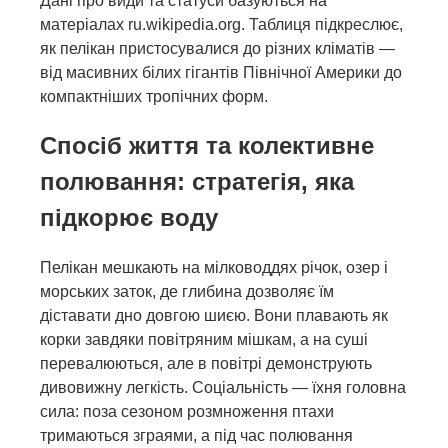
Дані про види та статуси базуються на
матеріалах ru.wikipedia.org. Таблиця підкреслює,
як пелікан пристосувалися до різних кліматів —
від масивних білих гігантів Північної Америки до
компактніших тропічних форм.
Спосіб життя та колективне
полювання: стратегія, яка
підкорює воду
Пелікан мешкають на мілководдях річок, озер і
морських заток, де глибина дозволяє їм
діставати дно довгою шиєю. Вони плавають як
корки завдяки повітряним мішкам, а на суші
перевалюються, але в повітрі демонструють
дивовижну легкість. Соціальність — їхня головна
сила: поза сезоном розмноження птахи
тримаються зграями, а під час полювання