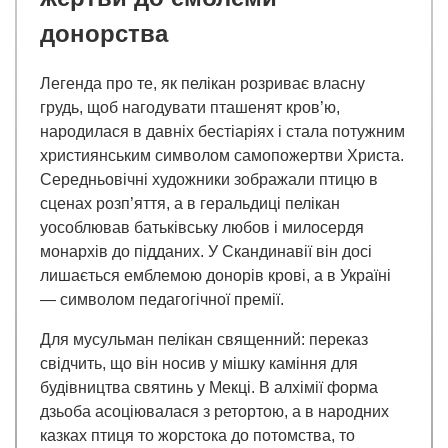
донорства
Легенда про те, як пелікан розриває власну
грудь, щоб нагодувати пташенят кров’ю,
народилася в давніх бестіаріях і стала потужним
християнським символом самопожертви Христа.
Середньовічні художники зображали птицю в
сценах розп’яття, а в геральдиці пелікан
уособлював батьківську любов і милосердя
монархів до підданих. У Скандинавії він досі
лишається емблемою донорів крові, а в Україні
— символом педагогічної премії.
Для мусульман пелікан священний: переказ
свідчить, що він носив у мішку каміння для
будівництва святинь у Мекці. В алхімії форма
дзьоба асоціювалася з ретортою, а в народних
казках птиця то жорстока до потомства, то