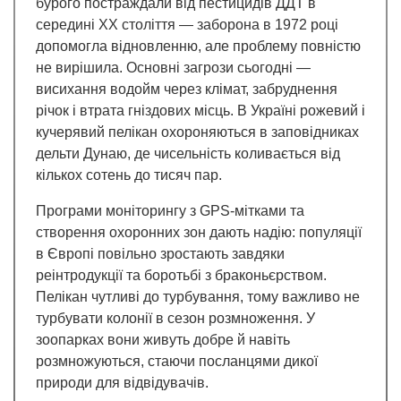
бурого постраждали від пестицидів ДДТ в
середині XX століття — заборона в 1972 році
допомогла відновленню, але проблему повністю
не вирішила. Основні загрози сьогодні —
висихання водойм через клімат, забруднення
річок і втрата гніздових місць. В Україні рожевий і
кучерявий пелікан охороняються в заповідниках
дельти Дунаю, де чисельність коливається від
кількох сотень до тисяч пар.
Програми моніторингу з GPS-мітками та
створення охоронних зон дають надію: популяції
в Європі повільно зростають завдяки
реінтродукції та боротьбі з браконьєрством.
Пелікан чутливі до турбування, тому важливо не
турбувати колонії в сезон розмноження. У
зоопарках вони живуть добре й навіть
розмножуються, стаючи посланцями дикої
природи для відвідувачів.