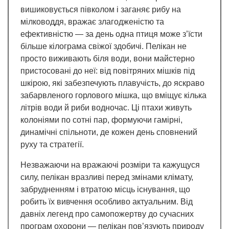
вишиковується півколом і заганяє рибу на
мілководдя, вражає злагодженістю та
ефективністю — за день одна птиця може з’їсти
більше кілограма свіжої здобичі. Пелікан не
просто виживають біля води, вони майстерно
пристосовані до неї: від повітряних мішків під
шкірою, які забезпечують плавучість, до яскраво
забарвленого горлового мішка, що вміщує кілька
літрів води й риби водночас. Ці птахи живуть
колоніями по сотні пар, формуючи гамірні,
динамічні спільноти, де кожен день сповнений
руху та стратегії.
Незважаючи на вражаючі розміри та кажущуся
силу, пелікан вразливі перед змінами клімату,
забрудненням і втратою місць існування, що
робить їх вивчення особливо актуальним. Від
давніх легенд про самопожертву до сучасних
програм охорони — пелікан пов’язують природу