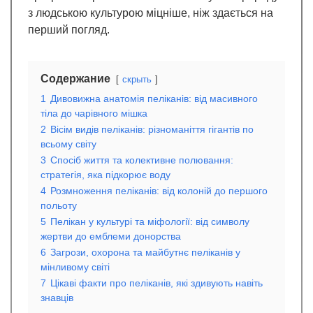
з людською культурою міцніше, ніж здається на
перший погляд.
Содержание
скрыть
1
Дивовижна анатомія пеліканів: від масивного
тіла до чарівного мішка
2
Вісім видів пеліканів: різноманіття гігантів по
всьому світу
3
Спосіб життя та колективне полювання:
стратегія, яка підкорює воду
4
Розмноження пеліканів: від колоній до першого
польоту
5
Пелікан у культурі та міфології: від символу
жертви до емблеми донорства
6
Загрози, охорона та майбутнє пеліканів у
мінливому світі
7
Цікаві факти про пеліканів, які здивують навіть
знавців