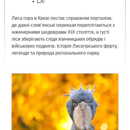
0
Лиса гора в Києві постає справжнім порталом,
де давні слов’янські перекази переплітаються з
інженерними шедеврами XIX століття, а густі
ліси зберігають сліди язичницьких обрядів і
військових подвигів. Історія Лисогірського форту,
легенди та природа регіонального парку.