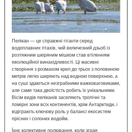
Пелікан — це справжні гіганти серед
водоплавних птахів, чий величезний дзьоб із
розтяжним шкіряним мішком став втіленням
еволюційної винахідливості. Ці масивні
створіння з розмахом крил до трьох з половиною
метрів легко ширяють над водною поверхнею, а
на суші здаються незграбними важковаговиками,
але саме така двоїстість робить їх унікальними.
Вісім видів пеліканів заселяють тропічні та
помірні зони всіх континентів, крім Антарктиди, і
відіграють ключову роль у балансі екосистем
прісних і солоних водойм.
Їхнє колективне полювання, коли зграя