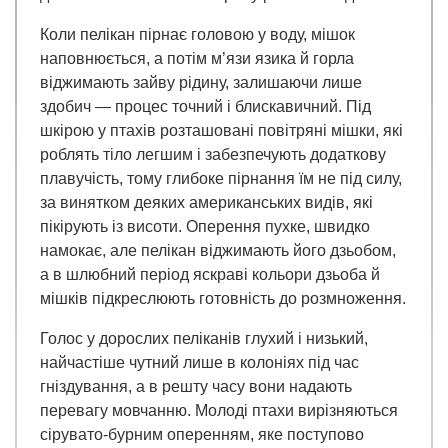
Коли пелікан пірнає головою у воду, мішок
наповнюється, а потім м’язи язика й горла
віджимають зайву рідину, залишаючи лише
здобич — процес точний і блискавичний. Під
шкірою у птахів розташовані повітряні мішки, які
роблять тіло легшим і забезпечують додаткову
плавучість, тому глибоке пірнання їм не під силу,
за винятком деяких американських видів, які
пікірують із висоти. Оперення пухке, швидко
намокає, але пелікан віджимають його дзьобом,
а в шлюбний період яскраві кольори дзьоба й
мішків підкреслюють готовність до розмноження.
Голос у дорослих пеліканів глухий і низький,
найчастіше чутний лише в колоніях під час
гніздування, а в решту часу вони надають
перевагу мовчанню. Молоді птахи вирізняються
сірувато-бурним оперенням, яке поступово