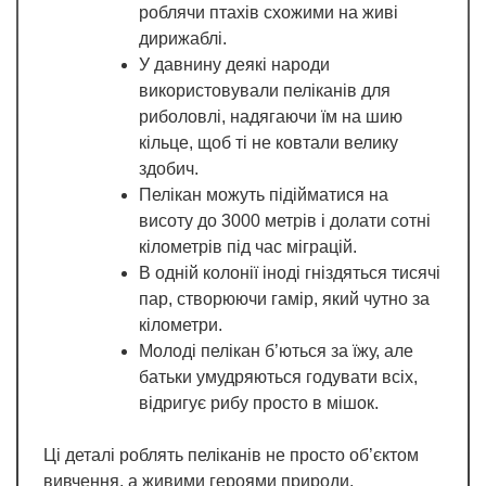
роблячи птахів схожими на живі
дирижаблі.
У давнину деякі народи
використовували пеліканів для
риболовлі, надягаючи їм на шию
кільце, щоб ті не ковтали велику
здобич.
Пелікан можуть підійматися на
висоту до 3000 метрів і долати сотні
кілометрів під час міграцій.
В одній колонії іноді гніздяться тисячі
пар, створюючи гамір, який чутно за
кілометри.
Молоді пелікан б’ються за їжу, але
батьки умудряються годувати всіх,
відригує рибу просто в мішок.
Ці деталі роблять пеліканів не просто об’єктом
вивчення, а живими героями природи,