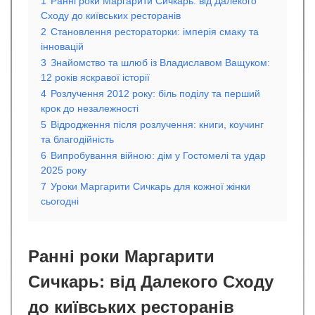
1
Ранні роки Маргарити Сичкарь: від Далекого
Сходу до київських ресторанів
2
Становлення рестораторки: імперія смаку та
інновацій
3
Знайомство та шлюб із Владиславом Ващуком:
12 років яскравої історії
4
Розлучення 2012 року: біль поділу та перший
крок до незалежності
5
Відродження після розлучення: книги, коучинг
та благодійність
6
Випробування війною: дім у Гостомелі та удар
2025 року
7
Уроки Маргарити Сичкарь для кожної жінки
сьогодні
Ранні роки Маргарити
Сичкарь: від Далекого Сходу
до київських ресторанів