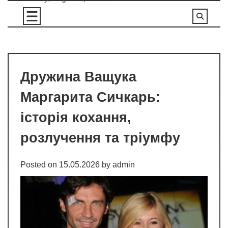
Skip
to
content
Дружина Ващука
Маргарита Сичкарь:
історія кохання,
розлучення та тріумфу
Posted on
15.05.2026
by
admin