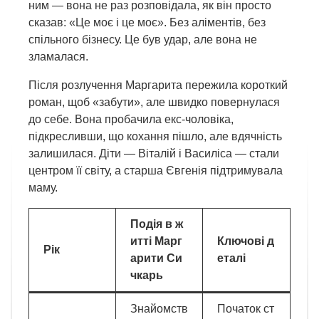
ним — вона не раз розповідала, як він просто
сказав: «Це моє і це моє». Без аліментів, без
спільного бізнесу. Це був удар, але вона не
зламалася.
Після розлучення Маргарита пережила короткий
роман, щоб «забути», але швидко повернулася
до себе. Вона пробачила екс-чоловіка,
підкресливши, що кохання пішло, але вдячність
залишилася. Діти — Віталій і Василіса — стали
центром її світу, а старша Євгенія підтримувала
маму.
Подія в ж
итті Марг
Ключові д
Рік
арити Си
еталі
чкарь
Знайомств
Початок ст