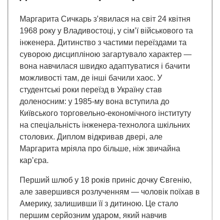
Маргарита Сичкарь з’явилася на світ 24 квітня
1968 року у Владивостоці, у сім’ї військового та
інженера. Дитинство з частими переїздами та
суворою дисципліною загартувало характер —
вона навчилася швидко адаптуватися і бачити
можливості там, де інші бачили хаос. У
студентські роки переїзд в Україну став
доленосним: у 1985-му вона вступила до
Київського торговельно-економічного інституту
на спеціальність інженера-технолога шкільних
столових. Диплом відкривав двері, але
Маргарита мріяла про більше, ніж звичайна
кар’єра.
Перший шлюб у 18 років приніс дочку Євгенію,
але завершився розлученням — чоловік поїхав в
Америку, залишивши її з дитиною. Це стало
першим серйозним ударом, який навчив