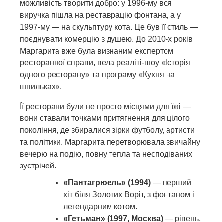
можливість творити добро: у 1996-му вся
виручка пішла на реставрацію фонтана, а у
1997-му — на скульптуру кота. Це був її стиль —
поєднувати комерцію з душею. До 2010-х років
Маргарита вже була визнаним експертом
ресторанної справи, вела реаліті-шоу «Історія
одного ресторану» та програму «Кухня на
шпильках».
Її ресторани були не просто місцями для їжі —
вони ставали точками притягнення для цілого
покоління, де збиралися зірки футболу, артисти
та політики. Маргарита перетворювала звичайну
вечерю на подію, повну тепла та несподіваних
зустрічей.
«Пантагрюель» (1994)
— перший
хіт біля Золотих Воріт, з фонтаном і
легендарним котом.
«Гетьман» (1997, Москва)
— рівень,