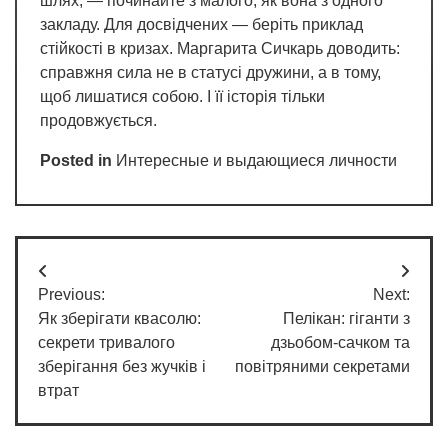
шлях, — починайте з малого, як вона з одного
закладу. Для досвідчених — беріть приклад
стійкості в кризах. Маргарита Сичкарь доводить:
справжня сила не в статусі дружини, а в тому,
щоб лишатися собою. І її історія тільки
продовжується.
Posted in
Интересные и выдающиеся личности
Post
Previous:
Next:
navigation
Як зберігати квасолю:
Пелікан: гіганти з
секрети тривалого
дзьобом-сачком та
зберігання без жучків і
повітряними секретами
втрат