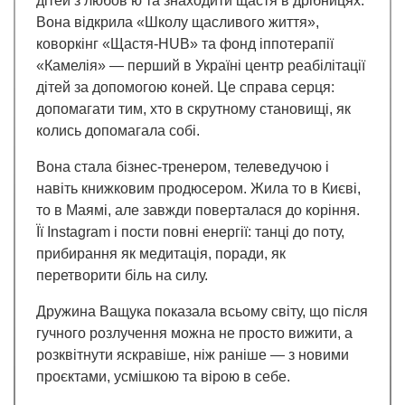
дітей з любов’ю та знаходити щастя в дрібницях.
Вона відкрила «Школу щасливого життя»,
коворкінг «Щастя-HUB» та фонд іппотерапії
«Камелія» — перший в Україні центр реабілітації
дітей за допомогою коней. Це справа серця:
допомагати тим, хто в скрутному становищі, як
колись допомагала собі.
Вона стала бізнес-тренером, телеведучою і
навіть книжковим продюсером. Жила то в Києві,
то в Маямі, але завжди поверталася до коріння.
Її Instagram і пости повні енергії: танці до поту,
прибирання як медитація, поради, як
перетворити біль на силу.
Дружина Ващука показала всьому світу, що після
гучного розлучення можна не просто вижити, а
розквітнути яскравіше, ніж раніше — з новими
проєктами, усмішкою та вірою в себе.