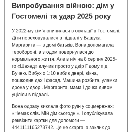
Випробування війною: дім у
Гостомелі та удар 2025 року
У 2022-му сім’я опинилася в окупації в Гостомелі.
Діти переховувалися в підвалі у Ващука,
Маргарита — в домі батьків. Вона допомагала
теробороні, а згодом повернулася до
нормального життя. Але в ніч на 8 серпня 2025-
го «Шахед» влучив просто у двір її дому під
Бучею. Вибух о 1:10 вибив двері, вікна,
пошкодив дах і фасад. Машина розбита, уламки
дрона у дворі. Маргарита, мама і дочка дивом
уціліли в підвалі.
Вона одразу виклала фото руїн у соцмережах:
«Немає слів. Мій дім сьогодні». І опублікувала
реквізити картки для допомоги —
4441111165278742. Це не скарга, а заклик до