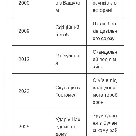
2000
о з Ващуко
осунків у р
м
есторані
Після 9 ро
Офіційний
2009
ків цивільн
шлюб
ого союзу
Скандальн
Розлученн
2012
ий поділ м
я
айна
Сім’я в під
Окупація в
валі, допо
2022
Гостомелі
мога тероб
ороні
Зруйнуван
Удар «Шах
ня в Бучан
2025
едом» по
ському рай
дому