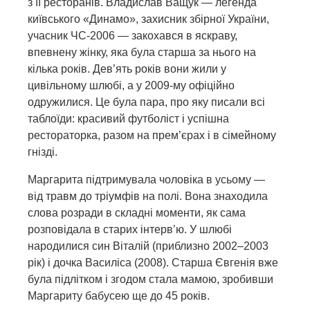
з її ресторанів. Владислав Ващук — легенда
київського «Динамо», захисник збірної України,
учасник ЧС-2006 — закохався в яскраву,
впевнену жінку, яка була старша за нього на
кілька років. Дев’ять років вони жили у
цивільному шлюбі, а у 2009-му офіційно
одружилися. Це була пара, про яку писали всі
таблоїди: красивий футболіст і успішна
рестораторка, разом на прем’єрах і в сімейному
гнізді.
Маргарита підтримувала чоловіка в усьому —
від травм до тріумфів на полі. Вона знаходила
слова розради в складні моменти, як сама
розповідала в старих інтерв’ю. У шлюбі
народилися син Віталій (приблизно 2002–2003
рік) і дочка Василіса (2008). Старша Євгенія вже
була підлітком і згодом стала мамою, зробивши
Маргариту бабусею ще до 45 років.