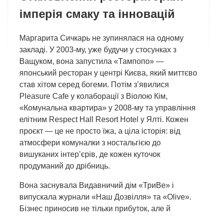
імперія смаку та інновацій
Маргарита Сичкарь не зупинялася на одному
закладі. У 2003-му, уже будучи у стосунках з
Ващуком, вона запустила «Тампопо» —
японський ресторан у центрі Києва, який миттєво
став хітом серед богеми. Потім з’явилися
Pleasure Cafe у колаборації з Віолою Кім,
«Комунальна квартира» у 2008-му та управління
елітним Respect Hall Resort Hotel у Ялті. Кожен
проєкт — це не просто їжа, а ціла історія: від
атмосфери комуналки з ностальгією до
вишуканих інтер’єрів, де кожен куточок
продуманий до дрібниць.
Вона заснувала Видавничий дім «ТриВе» і
випускала журнали «Наш Дозвілля» та «Olive».
Бізнес приносив не тільки прибуток, але й