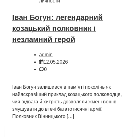
личности
Іван Богун: легендарний
козацький полковник і
незламний герой
admin
12.05.2026
0
Іван Богун залишився в пам’яті поколінь як
найяскравіший приклад козацького полководця,
чия відвага й хитрість дозволяли жмені воїнів
змушувати до втечі багатотисячні армії.
Полковник Вінницького […]