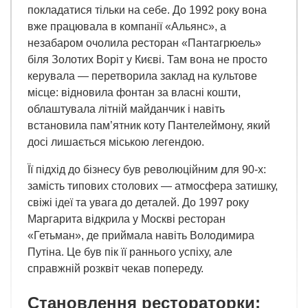
покладатися тільки на себе. До 1992 року вона
вже працювала в компанії «Альянс», а
незабаром очолила ресторан «Пантагрюель»
біля Золотих Воріт у Києві. Там вона не просто
керувала — перетворила заклад на культове
місце: відновила фонтан за власні кошти,
облаштувала літній майданчик і навіть
встановила пам’ятник коту Пантелеймону, який
досі лишається міською легендою.
Її підхід до бізнесу був революційним для 90-х:
замість типових столових — атмосфера затишку,
свіжі ідеї та увага до деталей. До 1997 року
Маргарита відкрила у Москві ресторан
«Гетьман», де приймала навіть Володимира
Путіна. Це був пік її раннього успіху, але
справжній розквіт чекав попереду.
Становлення рестораторки: