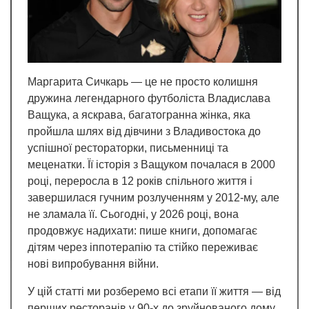
Маргарита Сичкарь — це не просто колишня
дружина легендарного футболіста Владислава
Ващука, а яскрава, багатогранна жінка, яка
пройшла шлях від дівчини з Владивостока до
успішної рестораторки, письменниці та
меценатки. Її історія з Ващуком почалася в 2000
році, переросла в 12 років спільного життя і
завершилася гучним розлученням у 2012-му, але
не зламала її. Сьогодні, у 2026 році, вона
продовжує надихати: пише книги, допомагає
дітям через іппотерапію та стійко переживає
нові випробування війни.
У цій статті ми розберемо всі етапи її життя — від
перших ресторанів у 90-х до зруйнованого дому