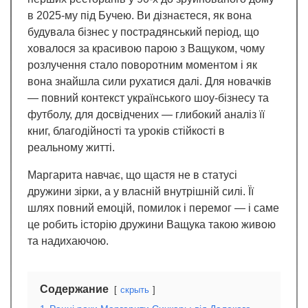
в 2025-му під Бучею. Ви дізнаєтеся, як вона
будувала бізнес у пострадянський період, що
ховалося за красивою парою з Ващуком, чому
розлучення стало поворотним моментом і як
вона знайшла сили рухатися далі. Для новачків
— повний контекст українського шоу-бізнесу та
футболу, для досвідчених — глибокий аналіз її
книг, благодійності та уроків стійкості в
реальному житті.
Маргарита навчає, що щастя не в статусі
дружини зірки, а у власній внутрішній силі. Її
шлях повний емоцій, помилок і перемог — і саме
це робить історію дружини Ващука такою живою
та надихаючою.
Содержание
скрыть