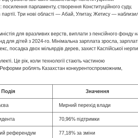
посилення парламенту, створення Конституційного суду,
 партії. Три нові області — Абай, Улитау, Жетису — наблизи
мністія для вразливих верств, виплати з пенсійного фонду н
нд для дітей з 2024-го. Мінімальна зарплата зросла, зарпла
кс, посадка двох мільярдів дерев, захист Каспійської нерпи
екті. Це рік, коли технології стають частиною
т. Реформи роблять Казахстан конкурентоспроможним,
Подія
Значення
аєва
Мирний перехід влади
идента
70,96% підтримки
ний референдум
77,18% за зміни