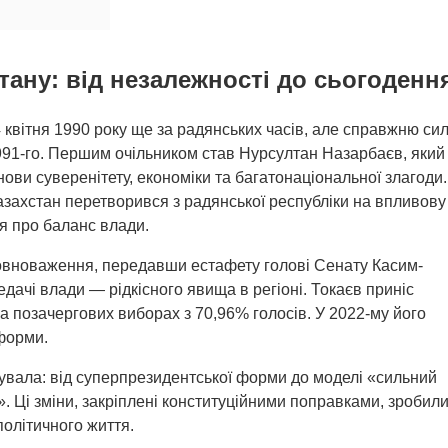
тану: від незалежності до сьогоденн
 квітня 1990 року ще за радянських часів, але справжню си
991-го. Першим очільником став Нурсултан Назарбаєв, який
ви суверенітету, економіки та багатонаціональної злагоди.
азахстан перетворився з радянської республіки на впливову
я про баланс влади.
овноваження, передавши естафету голові Сенату Касим-
ачі влади — рідкісного явища в регіоні. Токаєв приніс
на позачергових виборах з 70,96% голосів. У 2022-му його
форми.
нувала: від суперпрезидентської форми до моделі «сильний
 Ці зміни, закріплені конституційними поправками, зробил
олітичного життя.