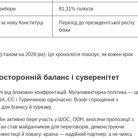
 вибори
81,31% голосів
за нову Конституці
Перехід до президентської респу
бліки
(станом на 2026 рік). Ця хронологія показує, як кожен крок
осторонній баланс і суверенітет
лі від блокових конфронтацій. Мультивекторна політика — ц
США, ЄС і Туреччиною одночасно. Візові спрощення з
для бізнесу й туризму.
Він активно бере участь у ШОС, ООН, вносячи пропозиції з
ахстан став майданчиком для переговорів, демонструючи
нвестиції й повагу: країна — надійний партнер, а не чиясь