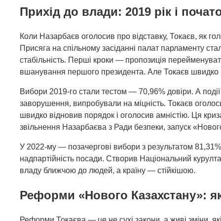
Прихід до влади: 2019 рік і поча
Коли Назарбаєв оголосив про відставку, Токаєв, як го
Присяга на спільному засіданні палат парламенту ста
стабільність. Перші кроки — пропозиція перейменуват
вшанування першого президента. Але Токаєв швидко по
Вибори 2019-го стали тестом — 70,96% довіри. А події 
заворушення, випробували на міцність. Токаєв оголос
швидко відновив порядок і оголосив амністію. Ця криза
звільнення Назарбаєва з Ради безпеки, запуск «Новог
У 2022-му — позачергові вибори з результатом 81,31%
надпартійність посади. Створив Національний курулта
владу ближчою до людей, а країну — стійкішою.
Реформи «Нового Казахстану»: я
Реформи Токаєва — це не сухі закони, а живі зміни, як