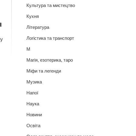
Культура та мистецтво
Кухня
я
Література
Логістика та транспорт
лу
М
Магія, езотерика, таро
Міфи та легенди
Музика
Напої
Наука
Новини
и
Освіта