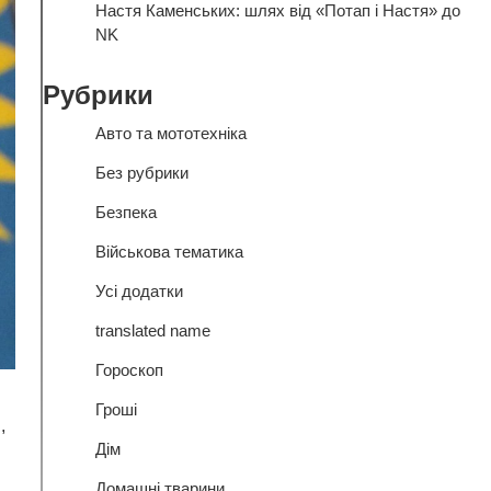
Настя Каменських: шлях від «Потап і Настя» до
NK
Рубрики
Авто та мототехніка
Без рубрики
Безпека
Військова тематика
Усі додатки
translated name
Гороскоп
Гроші
,
Дім
Домашні тварини