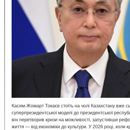
Касим-Жомарт Токаєв стоїть на чолі Казахстану вже сьо
суперпрезидентської моделі до президентської респуб
він перетворив кризи на можливості, запустивши рефо
життя — від економіки до культури. У 2026 році, коли к