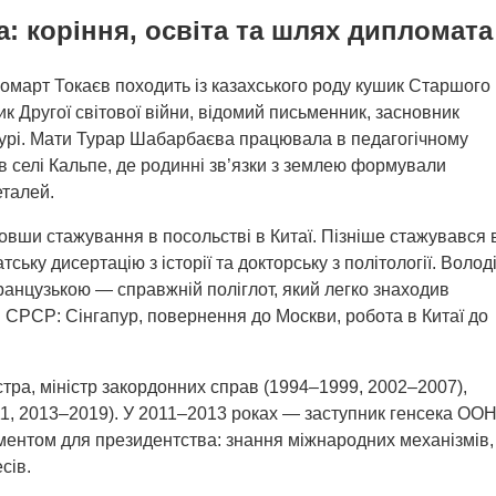
: коріння, освіта та шлях дипломата
омарт Токаєв походить із казахського роду кушик Старшого
 Другої світової війни, відомий письменник, засновник
турі. Мати Турар Шабарбаєва працювала в педагогічному
в селі Кальпе, де родинні зв’язки з землею формували
еталей.
вши стажування в посольстві в Китаї. Пізніше стажувався 
ську дисертацію з історії та докторську з політології. Волод
ранцузькою — справжній поліглот, який легко знаходив
С СРСР: Сінгапур, повернення до Москви, робота в Китаї до
стра, міністр закордонних справ (1994–1999, 2002–2007),
11, 2013–2019). У 2011–2013 роках — заступник генсека ООН
ментом для президентства: знання міжнародних механізмів,
сів.