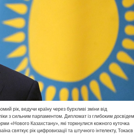
мий рік, ведучи країну через бурхливі зміни від
ліки з сильним парламентом. Дипломат із глибоким досвідем
рми «Нового Казахстану», які торкнулися кожного куточка
раїна святкує рік цифровизації та штучного інтелекту, Токаєв