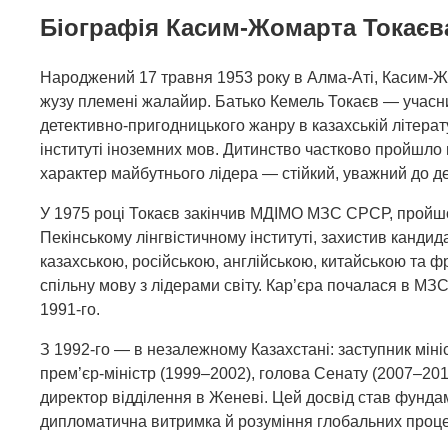
Біографія Касим-Жомарта Токаєва
Народжений 17 травня 1953 року в Алма-Аті, Касим-Ж
жузу племені жалайир. Батько Кемель Токаєв — учасник
детективно-пригодницького жанру в казахській літера
інституті іноземних мов. Дитинство частково пройшло 
характер майбутнього лідера — стійкий, уважний до д
У 1975 році Токаєв закінчив МДІМО МЗС СРСР, пройшо
Пекінському лінгвістичному інституті, захистив кандидат
казахською, російською, англійською, китайською та ф
спільну мову з лідерами світу. Кар’єра почалася в МЗ
1991-го.
З 1992-го — в незалежному Казахстані: заступник міні
прем’єр-міністр (1999–2002), голова Сенату (2007–20
директор відділення в Женеві. Цей досвід став фунда
дипломатична витримка й розуміння глобальних проце