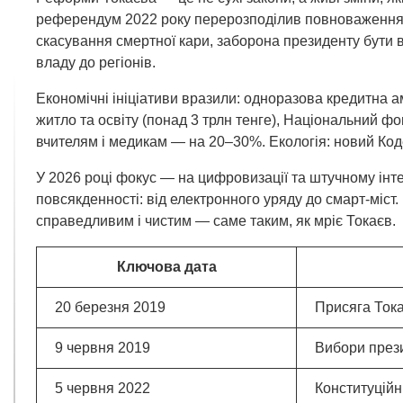
референдум 2022 року перерозподілив повноваження: 
скасування смертної кари, заборона президенту бути в
владу до регіонів.
Економічні ініціативи вразили: одноразова кредитна а
житло та освіту (понад 3 трлн тенге), Національний фо
вчителям і медикам — на 20–30%. Екологія: новий Коде
У 2026 році фокус — на цифровизації та штучному інтел
повсякденності: від електронного уряду до смарт-міс
справедливим і чистим — саме таким, як мріє Токаєв.
Ключова дата
20 березня 2019
Присяга Ток
9 червня 2019
Вибори през
5 червня 2022
Конституцій