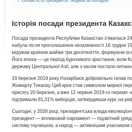
7
Особистість президента: людина за посадою
Історія посади президента Казахс
Посада президента Республіки Казахстан з’явилася 24
набула після проголошення незалежності 16 грудня 1
керував країною майже три десятиліття, формуючи осно
Його епоха — це період бурхливого зростання, коли К
державу Центральної Азії, але з часом постало питанн
19 березня 2019 року Назарбаєв добровільно склав п
Жомарту Токаєву. Цей крок став символом мирної перед
присягу 20 березня, а вже 12 червня 2019-го переміг 
підтримали 81,31% виборців, затвердивши курс на ре
Сьогодні, у 2026 році, президентська влада еволюціо
президент — впливовий парламент — підзвітний уряд».
систему гнучкішою, а народ — активнішим учасником п