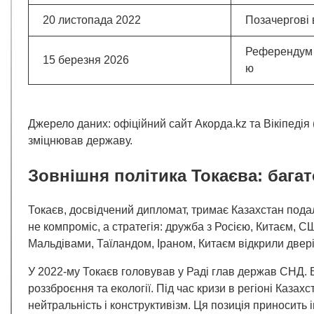
20 листопада 2022
Позачергові
Референдум 
15 березня 2026
ю
Джерело даних: офіційний сайт Акорда.kz та Вікіпедія 
зміцнював державу.
Зовнішня політика Токаєва: багат
Токаєв, досвідчений дипломат, тримає Казахстан пода
не компроміс, а стратегія: дружба з Росією, Китаєм, 
Мальдівами, Таїландом, Іраном, Китаєм відкрили двері 
У 2022-му Токаєв головував у Раді глав держав СНД. 
роззброєння та екології. Під час кризи в регіоні Каз
нейтральність і конструктивізм. Ця позиція приносить і