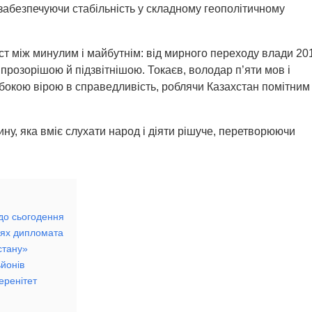
забезпечуючи стабільність у складному геополітичному
ст між минулим і майбутнім: від мирного переходу влади 20
у прозорішою й підзвітнішою. Токаєв, володар п’яти мов і
ибокою вірою в справедливість, роблячи Казахстан помітним
ну, яка вміє слухати народ і діяти рішуче, перетворюючи
 до сьогодення
лях дипломата
стану»
йонів
еренітет