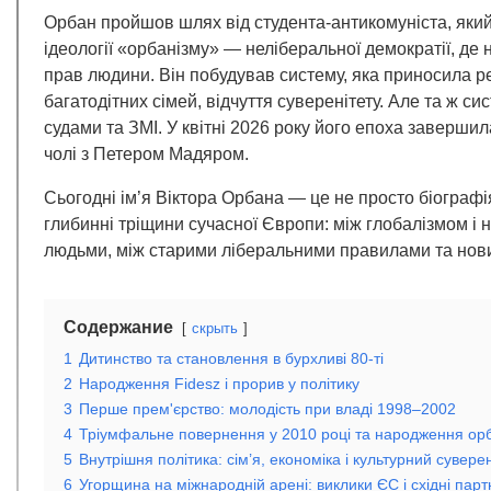
Орбан пройшов шлях від студента-антикомуніста, який
ідеології «орбанізму» — неліберальної демократії, де н
прав людини. Він побудував систему, яка приносила р
багатодітних сімей, відчуття суверенітету. Але та ж с
судами та ЗМІ. У квітні 2026 року його епоха заверши
чолі з Петером Мадяром.
Сьогодні ім’я Віктора Орбана — це не просто біографі
глибинні тріщини сучасної Європи: між глобалізмом і 
людьми, між старими ліберальними правилами та нов
Содержание
скрыть
1
Дитинство та становлення в бурхливі 80-ті
2
Народження Fidesz і прорив у політику
3
Перше прем'єрство: молодість при владі 1998–2002
4
Тріумфальне повернення у 2010 році та народження ор
5
Внутрішня політика: сім’я, економіка і культурний суверен
6
Угорщина на міжнародній арені: виклики ЄС і східні пар