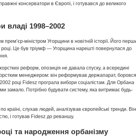
равжні консерватори в Європі, і готувався до великого
и владі 1998–2002
м прем’єр-міністром Угорщини в новітній історії. Його перш
9 році. Це був тріумф — Угорщина нарешті повернулася до
ння.
орстких реформ, опозиція не давала спуску, а всередині
 жорстким менеджером: він реформував держапарат, боровся
У 2002 році Fidesz програла вибори соціалістам. Для Орбана
зми замало. Потрібно будувати систему, яка витримає будь-
в по країні, слухав людей, аналізував європейські тренди. Він
стю, і готував Fidesz до реваншу.
році та народження орбанізму