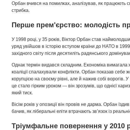
Орбан вчився на помилках, аналізував, як працюють сп
стрибка.
Перше прем'єрство: молодість пр
У 1998 році, у 35 років, Віктор Орбан став наймолодши
уряд увійшов в історію вступом країни до НАТО в 199
західного світу після десятиліть радянського домінува
Однак термін видався складним. Економіка вимагала ж
коаліції спалахували конфлікти. Орбан показав себе
корупцією на своєму рівні, але й нажив собі ворогів. 
це стало гірким уроком — він зрозумів, що однієї хари
який тиск.
Вісім років у опозиції він провів не дарма. Орбан їзди
бачив, як ліберальні еліти втрачають зв’язок із реальні
Тріумфальне повернення у 2010 