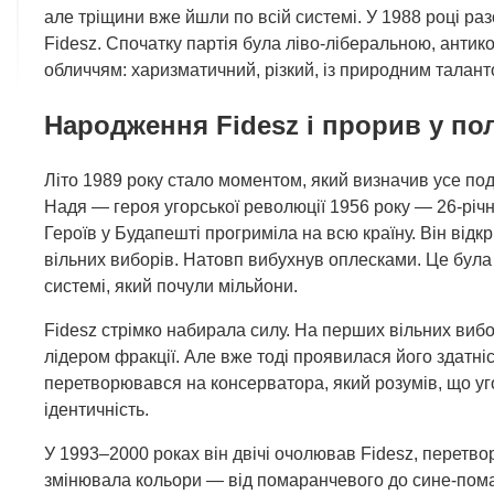
але тріщини вже йшли по всій системі. У 1988 році р
Fidesz. Спочатку партія була ліво-ліберальною, антик
обличчям: харизматичний, різкий, із природним талан
Народження Fidesz і прорив у по
Літо 1989 року стало моментом, який визначив усе п
Надя — героя угорської революції 1956 року — 26-річ
Героїв у Будапешті прогриміла на всю країну. Він від
вільних виборів. Натовп вибухнув оплесками. Це бул
системі, який почули мільйони.
Fidesz стрімко набирала силу. На перших вільних виб
лідером фракції. Але вже тоді проявилася його здатніс
перетворювався на консерватора, який розумів, що уг
ідентичність.
У 1993–2000 роках він двічі очолював Fidesz, перетв
змінювала кольори — від помаранчевого до сине-пома