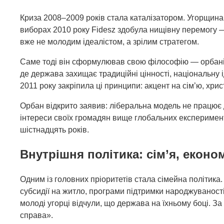
Криза 2008–2009 років стала каталізатором. Угорщина 
виборах 2010 року Fidesz здобула нищівну перемогу —
вже не молодим ідеалістом, а зрілим стратегом.
Саме тоді він сформулював свою філософію — орбаніз
де держава захищає традиційні цінності, національну і
2011 року закріпила ці принципи: акцент на сім’ю, хри
Орбан відкрито заявив: ліберальна модель не працює 
інтереси своїх громадян вище глобальних експерименті
шістнадцять років.
Внутрішня політика: сім’я, економ
Одним із головних пріоритетів стала сімейна політика.
субсидії на житло, програми підтримки народжуваності
молоді угорці відчули, що держава на їхньому боці. За
справа».