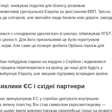
тиції, знижував податки для бізнесу, розвивав
окомотивів Центральної Європи за зростанням ВВП. Звісно,
ь до олігархів, але звичайні люди бачили нові дороги, завод
ровся з «гендерною ідеологією» в школах, обмежував ЛГБТ
 цінності. Для його прихильників це було порятунком
х норм. Але саме ця позиція зробила Орбана героєм для
бан побудував паркан на кордоні з Сербією і відмовився
орщина перетворилася на країну, де наші діти будуть у
вибухнув Європу, але зміцнив підтримку всередині країни.
иклики ЄС і східні партнери
ан звинувачував ЄС у спробах диктувати внутрішню
а зелену повістку. Він став символом євроскептицизму —
ри цьому вміло використовував європейські гроші на розвит