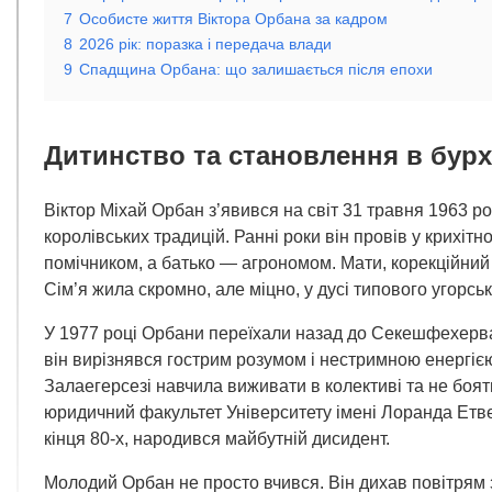
7
Особисте життя Віктора Орбана за кадром
8
2026 рік: поразка і передача влади
9
Спадщина Орбана: що залишається після епохи
Дитинство та становлення в бурхл
Віктор Міхай Орбан з’явився на світ 31 травня 1963 
королівських традицій. Ранні роки він провів у крихіт
помічником, а батько — агрономом. Мати, корекційний
Сім’я жила скромно, але міцно, у дусі типового угорськ
У 1977 році Орбани переїхали назад до Секешфехервара
він вирізнявся гострим розумом і нестримною енергіє
Залаегерсезі навчила виживати в колективі та не бояти
юридичний факультет Університету імені Лоранда Етв
кінця 80-х, народився майбутній дисидент.
Молодий Орбан не просто вчився. Він дихав повітрям 