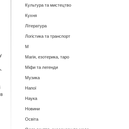
Культура та мистецтво
Кухня
Література
Логістика та транспорт
М
у
Магія, езотерика, таро
Міфи та легенди
.
Музика
і
Напої
 в
Наука
Новини
Освіта