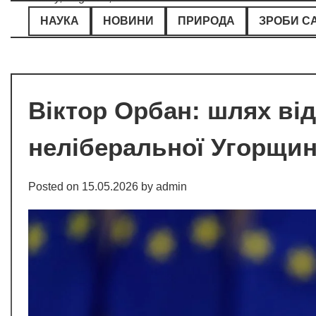
Skip
НАУКА
НОВИНИ
ПРИРОДА
ЗРОБИ С
to
content
Віктор Орбан: шлях від
неліберальної Угорщи
Posted on
15.05.2026
by
admin