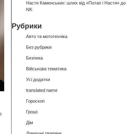
Настя Каменських: шлях від «Потап і Настя» до
NK
Рубрики
Авто та мототехніка
Без рубрики
Безпека
Військова тематика
Усі додатки
translated name
Гороскоп
Гроші
о
Дім
Домашні тварини