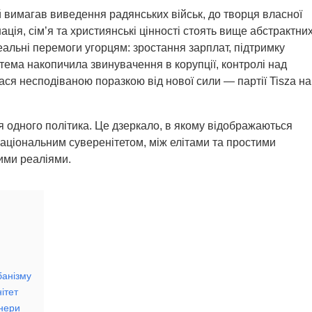
 вимагав виведення радянських військ, до творця власної
ація, сім’я та християнські цінності стоять вище абстрактни
еальні перемоги угорцям: зростання зарплат, підтримку
истема накопичила звинувачення в корупції, контролі над
лася несподіваною поразкою від нової сили — партії Tisza на
я одного політика. Це дзеркало, в якому відображаються
національним суверенітетом, між елітами та простими
ими реаліями.
банізму
ітет
тнери