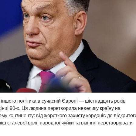
іншого політика в сучасній Європі — шістнадцять років
кінці 90-х. Ця людина перетворила невелику країну на
ому континенту: від жорсткого захисту кордонів до відкритог
ш сталевої волі, народної чуйки та вміння перетворювати