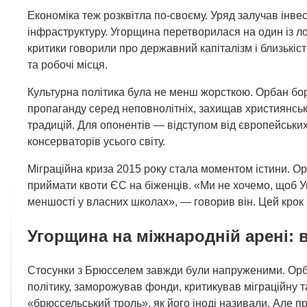
Економіка теж розквітла по-своєму. Уряд залучав інвес
інфраструктуру. Угорщина перетворилася на один із л
критики говорили про державний капіталізм і близькіст
та робочі місця.
Культурна політика була не менш жорсткою. Орбан бо
пропаганду серед неповнолітніх, захищав християнські
традицій. Для опонентів — відступом від європейськи
консерваторів усього світу.
Міграційна криза 2015 року стала моментом істини. Ор
приймати квоти ЄС на біженців. «Ми не хочемо, щоб Уг
меншості у власних школах», — говорив він. Цей крок 
Угорщина на міжнародній арені: в
Стосунки з Брюсселем завжди були напруженими. Орб
політику, заморожував фонди, критикував міграційну т
«брюссельський троль», як його іноді називали. Але п