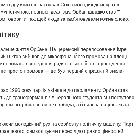
азом із друзями він заснував Союз молодих демократів —
омуністичною, повною ідеалізму. Орбан швидко став її
том говорити так, щоб люди запам’ятовували кожне слово.
літику
одальше життя Орбана. На церемонії перепоховання Імре
ний Віктор вийшов до мікрофона. Його промова на площі
крито вимагав виведення радянських військ і проведення
а не просто промова — це був перший справжній виклик
орах 1990 року партія увійшла до парламенту. Орбан став
ть до трансформації: з ліберального студента він поступово
орцям потрібна не лише свобода, а й сильна національна
орюючи молодіжний рух на серйозну політичну машину. Парт
ранчевого, символізуючи перехід до правих цінностей.