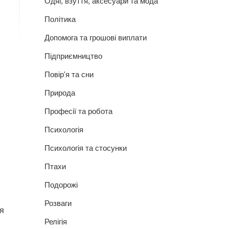
Одяг, взуття, аксесуари та мода
Політика
Допомога та грошові виплати
Підприємництво
Повір'я та сни
Природа
Професії та робота
Психологія
Психологія та стосунки
Птахи
Подорожі
Розваги
ія
Релігія