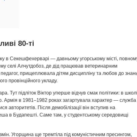
иві 80-ті
року в Секешфехерварі — давньому угорському місті, повном
ному селі Алчутдобоз, де дід працював ветеринарним
 педагог, прищеплювала дітям дисципліну та любов до знань
ого провінційного укладу.
. Тут підліток Віктор уперше відчув смак політики: в школ
ю. Армія в 1981–1982 роках загартувала характер — служба
ся авторитетів. Після демобілізації він вступив на
еша в Будапешті. Саме там, у студентському середовищі
змін. Угорщина ще тремтіла під комуністичним пресингом,