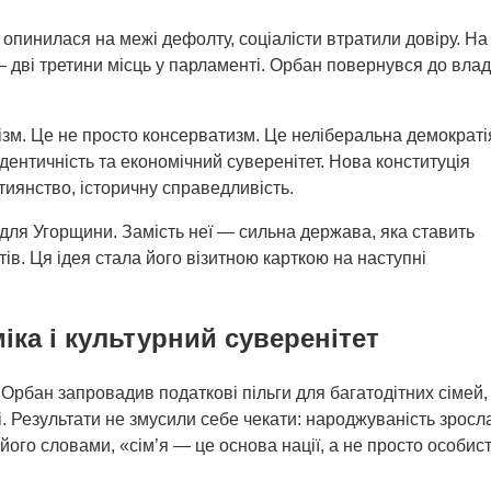
опинилася на межі дефолту, соціалісти втратили довіру. На
 дві третини місць у парламенті. Орбан повернувся до вла
м. Це не просто консерватизм. Це неліберальна демократі
дентичність та економічний суверенітет. Нова конституція
стиянство, історичну справедливість.
для Угорщини. Замість неї — сильна держава, яка ставить
в. Ця ідея стала його візитною карткою на наступні
іка і культурний суверенітет
 Орбан запровадив податкові пільги для багатодітних сімей,
. Результати не змусили себе чекати: народжуваність зросл
 його словами, «сім’я — це основа нації, а не просто особис